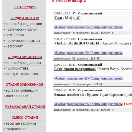
В Блокноте эксперта
ЭХО-СТУДИЯ
2006-11-03 01:37
Студия писателей
Ужас
/ Миф (
mif
)
СТУДИЯ ПОЭТОВ
• золотой фонд поэзии
«Самая ужасная ночь!» / блиц- конкурс прозы
• поэтический салон
комментарии: [
2
] просмотры: [
15082
] голоса: [
1
]
• Зал Славы
2006-11-02 03:00
Студия писателей
• поэтические отзывы
УБИТЬ БОЛЬШОГО БЕНА
/ Андрей Мизиряев (
• неформат
«Самая ужасная ночь!» / блиц- конкурс прозы
СТУДИЯ ПИСАТЕЛЕЙ
комментарии: [
0
] просмотры: [
15485
]
• золотой фонд прозы
2006-11-01 16:27
Студия писателей
• публицистика
Боже, храни полярников!
/ Куняев Вадим Василье
• загадки творчества
«Самая ужасная ночь!» / блиц- конкурс прозы
комментарии: [
10
] просмотры: [
17365
]
СТУДИЯ ХУДОЖНИКОВ
• золотая коллекция
2006-11-01 15:53
Студия писателей
Sonatas number six
/ Булатов Борис Сергеевич (
nef
• мастер-класс
«Самая ужасная ночь!» / блиц- конкурс прозы
1 мес
МУЗЫКАЛЬНАЯ СТУДИЯ
комментарии: [
3
] просмотры: [
15436
] голоса: [
2
]
СМЕХО-СТУДИЯ
• веселые картинки
• графомания