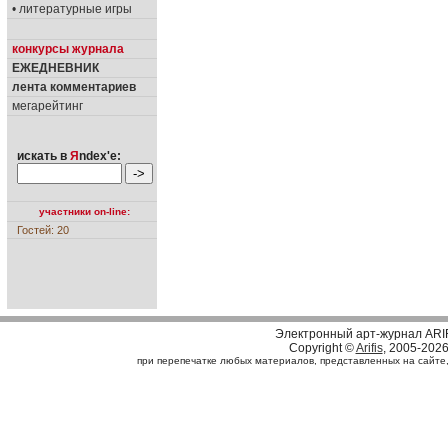
• литературные игры
конкурсы журнала
ЕЖЕДНЕВНИК
лента комментариев
мегарейтинг
искать в
Я
ndex'е:
участники on-line:
Гостей: 20
Электронный арт-журнал ARI
Copyright ©
Arifis
, 2005-202
при перепечатке любых материалов, представленных на сайте, с