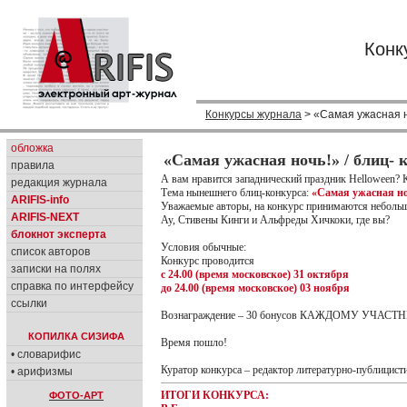
Конк
Конкурсы журнала
> «Самая ужасная но
обложка
«Самая ужасная ночь!» / блиц- 
правила
А вам нравится западнический праздник Helloween? Ко
редакция журнала
Тема нынешнего блиц-конкурса:
«Самая ужасная н
ARIFIS-info
Уважаемые авторы, на конкурс принимаются небольш
ARIFIS-NEXT
Ау, Стивены Кинги и Альфреды Хичкоки, где вы?
блокнот эксперта
Условия обычные:
список авторов
Конкурс проводится
записки на полях
с 24.00 (время московское) 31 октября
справка по интерфейсу
до 24.00 (время московское) 03 ноября
ссылки
Вознаграждение – 30 бонусов КАЖДОМУ УЧАСТ
КОПИЛКА СИЗИФА
Время пошло!
• словарифис
Куратор конкурса – редактор литературно-публицис
• арифизмы
ИТОГИ КОНКУРСА:
ФОТО-АРТ