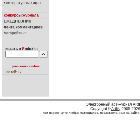
• литературные игры
конкурсы журнала
ЕЖЕДНЕВНИК
лента комментариев
мегарейтинг
искать в
Я
ndex'е:
участники on-line:
Гостей: 17
Электронный арт-журнал ARI
Copyright ©
Arifis
, 2005-202
при перепечатке любых материалов, представленных на сайте, с