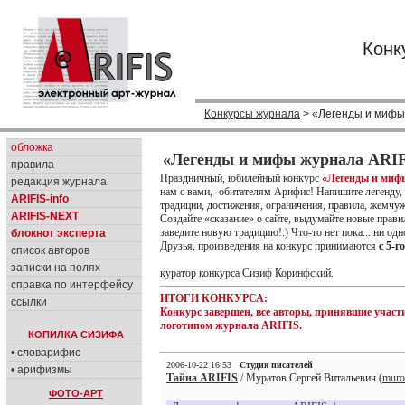
Конк
Конкурсы журнала
> «Легенды и мифы 
обложка
«Легенды и мифы журнала ARIF
правила
Праздничный, юбилейный конкурс
«Легенды и миф
редакция журнала
нам с вами,- обитателям Арифис! Напишите легенду,
ARIFIS-info
традиции, достижения, ограничения, правила, жемчуж
ARIFIS-NEXT
Создайте «сказание» о сайте, выдумайте новые прави
заведите новую традицию!:) Что-то нет пока... ни од
блокнот эксперта
Друзья, произведения на конкурс принимаются
с 5-г
список авторов
записки на полях
куратор конкурса Сизиф Коринфский.
справка по интерфейсу
ИТОГИ КОНКУРСА:
ссылки
Конкурс завершен, все авторы, принявшие учас
логотипом журнала ARIFIS.
КОПИЛКА СИЗИФА
• словарифис
2006-10-22 16:53
Студия писателей
• арифизмы
Тайна ARIFIS
/ Муратов Сергей Витальевич (
mur
ФОТО-АРТ