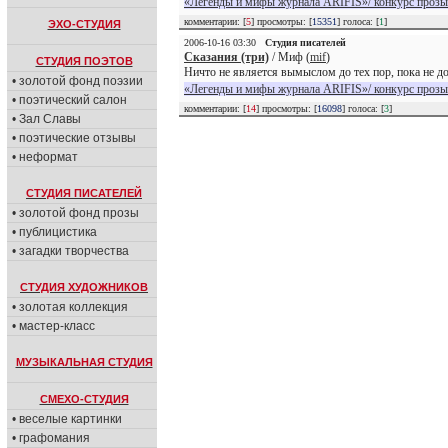
«Легенды и мифы журнала ARIFIS»/ конкурс прозы
комментарии: [
5
] просмотры: [
15351
] голоса: [
1
]
ЭХО-СТУДИЯ
2006-10-16 03:30
Студия писателей
Сказания (три)
/ Миф (
mif
)
СТУДИЯ ПОЭТОВ
Ничто не является вымыслом до тех пор, пока не д
• золотой фонд поэзии
«Легенды и мифы журнала ARIFIS»/ конкурс прозы
• поэтический салон
комментарии: [
14
] просмотры: [
16098
] голоса: [
3
]
• Зал Славы
• поэтические отзывы
• неформат
СТУДИЯ ПИСАТЕЛЕЙ
• золотой фонд прозы
• публицистика
• загадки творчества
СТУДИЯ ХУДОЖНИКОВ
• золотая коллекция
• мастер-класс
МУЗЫКАЛЬНАЯ СТУДИЯ
СМЕХО-СТУДИЯ
• веселые картинки
• графомания