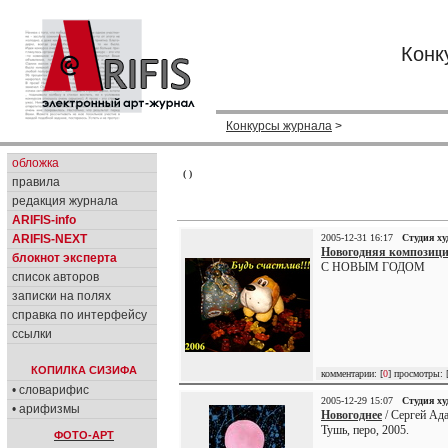
Конк
Конкурсы журнала
>
обложка
( )
правила
редакция журнала
ARIFIS-info
ARIFIS-NEXT
2005-12-31 16:17
Студия х
Новогодняя композици
блокнот эксперта
С НОВЫМ ГОДОМ
список авторов
записки на полях
справка по интерфейсу
ссылки
КОПИЛКА СИЗИФА
комментарии: [
0
] просмотры: 
• словарифис
2005-12-29 15:07
Студия х
• арифизмы
Новогоднее
/ Сергей Ад
Тушь, перо, 2005.
ФОТО-АРТ