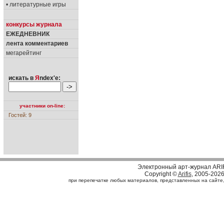
• литературные игры
конкурсы журнала
ЕЖЕДНЕВНИК
лента комментариев
мегарейтинг
искать в
Я
ndex'е:
участники on-line:
Гостей: 9
Электронный арт-журнал ARI
Copyright ©
Arifis
, 2005-202
при перепечатке любых материалов, представленных на сайте, с