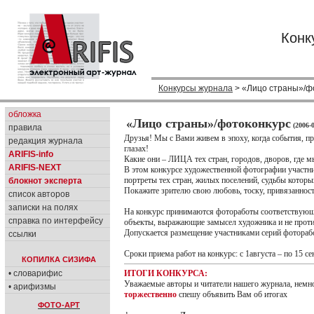
Конк
Конкурсы журнала
> «Лицо страны»/ф
обложка
«Лицо страны»/фотоконкурс
(2006-
правила
Друзья! Мы с Вами живем в эпоху, когда события, п
редакция журнала
глазах!
ARIFIS-info
Какие они – ЛИЦА тех стран, городов, дворов, где м
ARIFIS-NEXT
В этом конкурсе художественной фотографии участн
портреты тех стран, жилых поселений, судьбы которы
блокнот эксперта
Покажите зрителю свою любовь, тоску, привязанност
список авторов
записки на полях
На конкурс принимаются фотоработы соответствующ
справка по интерфейсу
объекты, выражающие замысел художника и не проти
Допускается размещение участниками серий фотораб
ссылки
Сроки приема работ на конкурс: с 1августа – по 15 се
КОПИЛКА СИЗИФА
• словарифис
ИТОГИ КОНКУРСА:
Уважаемые авторы и читатели нашего журнала, немног
• арифизмы
торжественно
спешу объявить Вам об итогах
ФОТО-АРТ