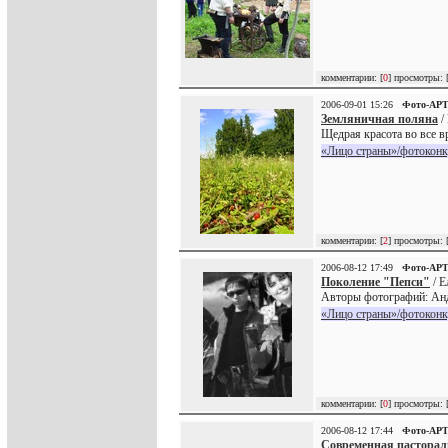
комментарии: [
0
] просмотры: 
2006-09-01 15:26
Фото-АР
Земляничная поляна
/
Щедрая красота во все в
«Лицо страны»/фотоконк
комментарии: [
2
] просмотры: 
2006-08-12 17:49
Фото-АР
Поколение "Пепси"
/ Е
Авторы фотографий: Ан
«Лицо страны»/фотоконк
комментарии: [
0
] просмотры: 
2006-08-12 17:44
Фото-АР
Современная пасторал