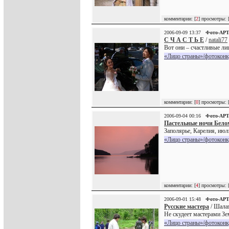
комментарии: [
2
] просмотры: 
2006-09-09 13:37
Фото-АР
С Ч А С Т Ь Е
/
natali77
Вот они – счастливые ли
«Лицо страны»/фотоконк
комментарии: [
0
] просмотры: 
2006-09-04 00:16
Фото-АР
Пастельные ночи Бело
Заполярье, Карелия, июль
«Лицо страны»/фотоконк
комментарии: [
4
] просмотры: 
2006-09-01 15:48
Фото-АР
Русские мастера
/ Шала
Не скудеет мастерами Зе
«Лицо страны»/фотоконк