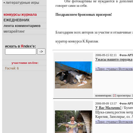
Обе фотокартины не нуждаются в дополните
• литературные игры
говорят сами за себя.
конкурсы журнала
Поздравляем бронзовых призеров!
ЕЖЕДНЕВНИК
лента комментариев
мегарейтинг
Благодарим всех авторов за участие и отзывчивые л
куратор конкурса К.Краплак
искать в
Я
ndex'е:
2006-09-15 02:11
Фото-АР
Ужасы нашего городка
участники on-line:
Гостей: 6
«Лицо страны»/фотоконк
комментарии: [
2
] просмотры: 
2006-09-09 13:57
Фото-АР
У Вас Мальчик!
/ Булат
Щука-самец ростом метр 
Карелия, Заполярье, оз. 
«Лицо страны»/фотоконк