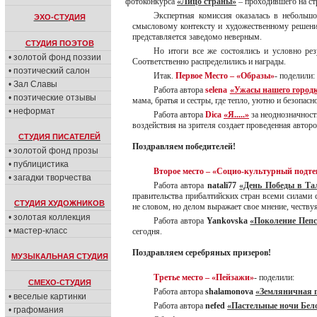
фотоконкурса
«Лицо страны»
– проходившего на стр
Экспертная комиссия оказалась в небольшо
ЭХО-СТУДИЯ
смысловому контексту и художественному решению
представляется заведомо неверным.
СТУДИЯ ПОЭТОВ
Но итоги все же состоялись и условно ре
• золотой фонд поэзии
Соответственно распределились и награды.
• поэтический салон
Итак.
Первое Место – «Образы»
- поделили:
• Зал Славы
Работа автора
selena
«Ужасы нашего город
• поэтические отзывы
мама, братья и сестры, где тепло, уютно и безопасно
• неформат
Работа автора
Dica
«Я.....»
за неоднозначност
воздействия на зрителя создает проведенная авторо
СТУДИЯ ПИСАТЕЛЕЙ
Поздравляем победителей!
• золотой фонд прозы
• публицистика
Второе место – «Социо-культурный подте
• загадки творчества
Работа автора
natali77
«День Победы в Та
правительства прибалтийских стран всеми силами 
СТУДИЯ ХУДОЖНИКОВ
не словом, но делом выражает свое мнение, честву
• золотая коллекция
Работа автора
Yankovska
«Поколение Пепс
• мастер-класс
сегодня.
Поздравляем серебряных призеров!
МУЗЫКАЛЬНАЯ СТУДИЯ
Третье место – «Пейзажи»
- поделили:
СМЕХО-СТУДИЯ
Работа автора
shalamonova
«Земляничная 
• веселые картинки
Работа автора
nefed
«Пастельные ночи Бел
• графомания