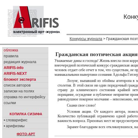
Конк
Конкурсы журнала
> Гражданская поэт
обложка
Гражданская поэтическая акция
правила
Уважаемые дамы и господа! Жизнь внесла свои корре
редакция журнала
внеочередной поэтический конкурс-гражданская акци
ARIFIS-info
человек отдает себе отчет в том, что существам, не
ARIFIS-NEXT
маниакальными вывертами сознания Адольфа Гитлера
блокнот эксперта
Лозунг, выпавший из обоймы агитпропа в ма
список авторов
столетия. В этой связи ни один порядочный гражда
страну до клинического состояния крайней не
записки на полях
порицание, осуждение и публичное неприятие про
справка по интерфейсу
равнодушное покорное молчание – невозможно, неп
ссылки
Скажи свое слово!
Условия акции. От каждого автора, пожел
КОПИЛКА СИЗИФА
Количество публикаций ограничено одной работо
• словарифис
важность вопроса. Призовых мест не предусмотрен
• арифизмы
Заранее благодарим всех откликнувшихся, ва
ФОТО-АРТ