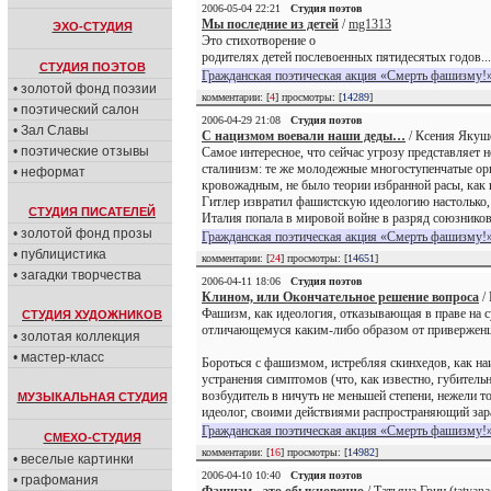
2006-05-04 22:21
Студия поэтов
Мы последние из детей
/
mg1313
ЭХО-СТУДИЯ
Это стихотворение о
родителях детей послевоенных пятидесятых годов...
СТУДИЯ ПОЭТОВ
Гражданская поэтическая акция «Смерть фашизму!»
• золотой фонд поэзии
комментарии: [
4
] просмотры: [
14289
]
• поэтический салон
2006-04-29 21:08
Студия поэтов
• Зал Славы
С нацизмом воевали наши деды…
/ Ксения Якуш
• поэтические отзывы
Самое интересное, что сейчас угрозу представляет 
сталинизм: те же молодежные многоступенчатые орг
• неформат
кровожадным, не было теории избранной расы, как в
Гитлер извратил фашистскую идеологию настолько, ч
СТУДИЯ ПИСАТЕЛЕЙ
Италия попала в мировой войне в разряд союзников
• золотой фонд прозы
Гражданская поэтическая акция «Смерть фашизму!»
• публицистика
комментарии: [
24
] просмотры: [
14651
]
• загадки творчества
2006-04-11 18:06
Студия поэтов
Клином, или Окончательное решение вопроса
/
Фашизм, как идеология, отказывающая в праве на 
СТУДИЯ ХУДОЖНИКОВ
отличающемуся каким-либо образом от приверженцев
• золотая коллекция
• мастер-класс
Бороться с фашизмом, истребляя скинхедов, как наи
устранения симптомов (что, как известно, губител
возбудитель в ничуть не меньшей степени, нежели т
МУЗЫКАЛЬНАЯ СТУДИЯ
идеолог, своими действиями распространяющий зара
Гражданская поэтическая акция «Смерть фашизму!»
СМЕХО-СТУДИЯ
комментарии: [
16
] просмотры: [
14982
]
• веселые картинки
2006-04-10 10:40
Студия поэтов
• графомания