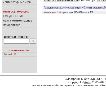
Фашизм - это обыкновенно
/ Татьяна Грин (
tatyana
• литературные игры
Гражданская поэтическая акция «Смерть фашизму!»
конкурсы журнала
комментарии: [
16
] просмотры: [
15438
] голоса: [
3
]
ЕЖЕДНЕВНИК
лента комментариев
мегарейтинг
искать в
Я
ndex'е:
участники on-line:
Гостей: 21
Электронный арт-журнал ARI
Copyright ©
Arifis
, 2005-202
при перепечатке любых материалов, представленных на сайте, с