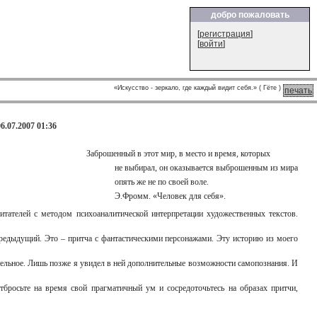
добро пожаловать
[
регистрация
]
[
войти
]
«Искусство - зеркало, где каждый видит себя.» ( Гёте )
печать
.07.2007 01:36
Заброшенный в этот мир, в место и время, которых
не выбирал, он оказывается выброшенным из мира
опять же не по своей воле.
Э.Фромм. «Человек для себя».
тателей с методом психоаналитической интерпретации художественных текстов.
 предыдущий. Это – притча с фантастическими персонажами. Эту историю из моего
нательное. Лишь позже я увидел в ней дополнительные возможности самопознания. И
бросьте на время свой прагматичный ум и сосредоточьтесь на образах притчи,