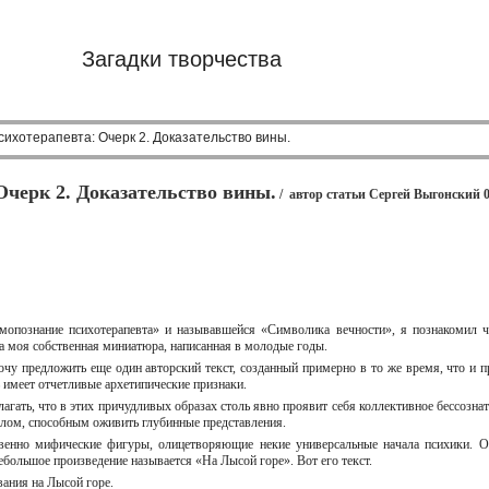
Загадки творчества
ихотерапевта: Очерк 2. Доказательство вины.
Очерк 2. Доказательство вины.
/ автор статьи Сергей Выгонский 06
опознание психотерапевта» и называвшейся «Символика вечности», я познакомил чи
ла моя собственная миниатюра, написанная в молодые годы.
хочу предложить еще один авторский текст, созданный примерно в то же время, что и
ь имеет отчетливые архетипические признаки.
полагать, что в этих причудливых образах столь явно проявит себя коллективное бессоз
алом, способным оживить глубинные представления.
венно мифические фигуры, олицетворяющие некие универсальные начала психики. От
ебольшое произведение называется «На Лысой горе». Вот его текст.
ания на Лысой горе.