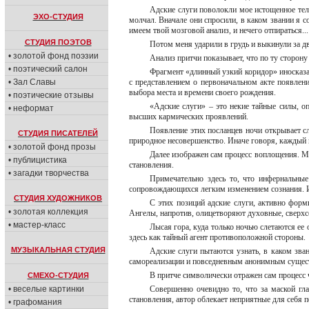
Адские слуги поволокли мое истощенное тело
ЭХО-СТУДИЯ
молчал. Вначале они спросили, в каком звании я 
имеем твой мозговой анализ, и нечего отпираться...
СТУДИЯ ПОЭТОВ
Потом меня ударили в грудь и выкинули за дв
• золотой фонд поэзии
Анализ притчи показывает, что по ту сторону
• поэтический салон
Фрагмент «длинный узкий коридор» иносказат
• Зал Славы
с представлением о первоначальном акте появлен
выбора места и времени своего рождения.
• поэтические отзывы
«Адские слуги» – это некие тайные силы, 
• неформат
высших кармических проявлений.
Появление этих посланцев ночи открывает сл
СТУДИЯ ПИСАТЕЛЕЙ
природное несовершенство. Иначе говоря, каждый и
• золотой фонд прозы
Далее изображен сам процесс воплощения. Мы
• публицистика
становления.
• загадки творчества
Примечательно здесь то, что инфернальны
сопровождающихся легким изменением сознания. И 
СТУДИЯ ХУДОЖНИКОВ
С этих позиций адские слуги, активно фор
• золотая коллекция
Ангелы, напротив, олицетворяют духовные, сверхс
• мастер-класс
Лысая гора, куда только ночью слетаются ее
здесь как тайный агент противоположной стороны.
МУЗЫКАЛЬНАЯ СТУДИЯ
Адские слуги пытаются узнать, в каком зва
самореализации и повседневным анонимным существ
В притче символически отражен сам процесс 
СМЕХО-СТУДИЯ
• веселые картинки
Совершенно очевидно то, что за маской гл
становления, автор облекает неприятные для себя 
• графомания