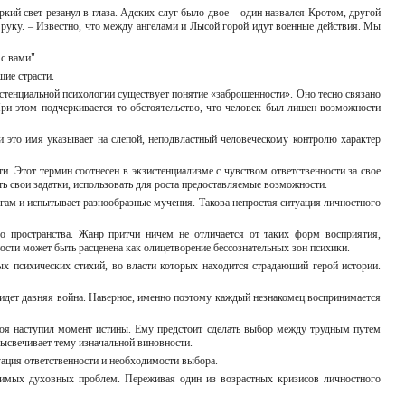
кий свет резанул в глаза. Адских слуг было двое – один назвался Кротом, другой
 руку. – Известно, что между ангелами и Лысой горой идут военные действия. Мы
с вами".
щие страсти.
истенциальной психологии существует понятие «заброшенности». Оно тесно связано
При этом подчеркивается то обстоятельство, что человек был лишен возможности
 это имя указывает на слепой, неподвластный человеческому контролю характер
. Этот термин соотнесен в экзистенциализме с чувством ответственности за свое
ть свои задатки, использовать для роста предоставляемые возможности.
угам и испытывает разнообразные мучения. Такова непростая ситуация личностного
о пространства. Жанр притчи ничем не отличается от таких форм восприятия,
сти может быть расценена как олицетворение бессознательных зон психики.
 психических стихий, во власти которых находится страдающий герой истории.
 идет давняя война. Наверное, именно поэтому каждый незнакомец воспринимается
ероя наступил момент истины. Ему предстоит сделать выбор между трудным путем
ысвечивает тему изначальной виновности.
уация ответственности и необходимости выбора.
ешимых духовных проблем. Переживая один из возрастных кризисов личностного