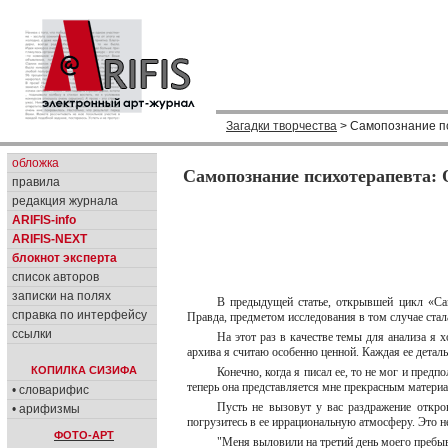
Загадки творчества
> Самопознание пс
обложка
Самопознание психотерапевта: 
правила
редакция журнала
ARIFIS-info
ARIFIS-NEXT
блокнот эксперта
список авторов
записки на полях
В предыдущей статье, открывшей цикл «Сам
справка по интерфейсу
Правда, предметом исследования в том случае ста
ссылки
На этот раз в качестве темы для анализа я 
архива я считаю особенно ценной. Каждая ее детал
КОПИЛКА СИЗИФА
Конечно, когда я писал ее, то не мог и пред
теперь она представляется мне прекрасным матери
• словарифис
Пусть не вызовут у вас раздражение откро
• арифизмы
погрузитесь в ее иррациональную атмосферу. Это н
ФОТО-АРТ
"Меня выловили на третий день моего пребыв