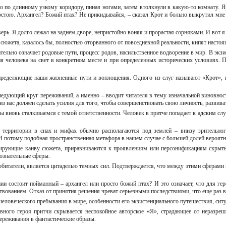
 по длинному узкому коридору, пиная ногами, затем втолкнули в какую-то комнату. Яр
состою. Архангел? Божий птах? Не прикидывайся, – сказал Крот и больно выкрутил мне
ерь. Я долго лежал на заднем дворе, непристойно воняя и прорастая сорняками. И вот я 
 сюжета, казалось бы, полностью оторванного от повседневной реальности, кипят настоя
ельно означает родовые пути, процесс родов, насильственное водворение в мир. В экз
ия человека на свет в конкретном месте и при определенных исторических условиях. 
определяющие наши жизненные пути и воплощения. Одного из слуг называют «Крот», и
едующий круг переживаний, а именно – вводит читателя в тему изначальной виновности
з нас должен сделать усилия для того, чтобы совершенствовать свою личность, развива
 вновь сталкиваемся с темой ответственности. Человек в притче попадает к адским сл
е территории в снах и мифах обычно располагаются под землей – внизу зрительног
потому подобная пространственная метафора в нашем случае с большей долей вероятно
мирующие канву сюжета, приравниваются к проявлениям или персонификациям скрытых
ознательные сферы.
 обитатели, является цитаделью темных сил. Подтверждается, что между этими сферами
нии состоит пойманный – архангел или просто божий птах? И это означает, что для г
ованием. Отказ от принятия решения чреват серьезными последствиями, что еще раз в
человеческого пребывания в мире, особенности его экзистенциального путешествия, сит
авного героя притчи скрывается неспокойное авторское «Я», страдающее от неразр
переживания в фантастические образы.