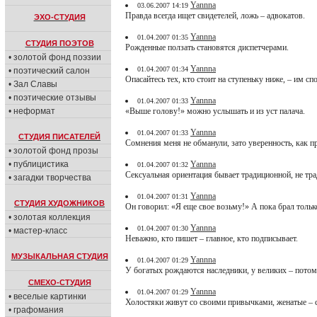
Yannna
03.06.2007 14:19
Правда всегда ищет свидетелей, ложь – адвокатов.
ЭХО-СТУДИЯ
Yannna
01.04.2007 01:35
СТУДИЯ ПОЭТОВ
Рожденные ползать становятся диспетчерами.
• золотой фонд поэзии
Yannna
01.04.2007 01:34
• поэтический салон
Опасайтесь тех, кто стоит на ступеньку ниже, – им сп
• Зал Славы
• поэтические отзывы
Yannna
01.04.2007 01:33
• неформат
«Выше голову!» можно услышать и из уст палача.
Yannna
01.04.2007 01:33
СТУДИЯ ПИСАТЕЛЕЙ
Сомнения меня не обманули, зато уверенность, как п
• золотой фонд прозы
• публицистика
Yannna
01.04.2007 01:32
Сексуальная ориентация бывает традиционной, не тра
• загадки творчества
Yannna
01.04.2007 01:31
СТУДИЯ ХУДОЖНИКОВ
Он говорил: «Я еще свое возьму!» А пока брал тольк
• золотая коллекция
Yannna
01.04.2007 01:30
• мастер-класс
Неважно, кто пишет – главное, кто подписывает.
МУЗЫКАЛЬНАЯ СТУДИЯ
Yannna
01.04.2007 01:29
У богатых рождаются наследники, у великих – потомк
СМЕХО-СТУДИЯ
Yannna
01.04.2007 01:29
• веселые картинки
Холостяки живут со своими привычками, женатые – 
• графомания