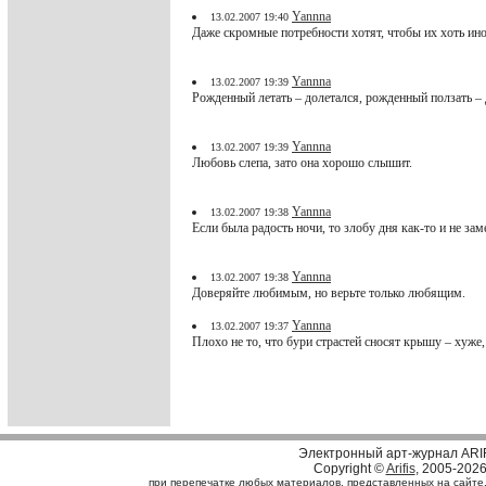
Yannna
13.02.2007 19:40
Даже скромные потребности хотят, чтобы их хоть ино
Yannna
13.02.2007 19:39
Рожденный летать – долетался, рожденный ползать – 
Yannna
13.02.2007 19:39
Любовь слепа, зато она хорошо слышит.
Yannna
13.02.2007 19:38
Если была радость ночи, то злобу дня как-то и не зам
Yannna
13.02.2007 19:38
Доверяйте любимым, но верьте только любящим.
Yannna
13.02.2007 19:37
Плохо не то, что бури страстей сносят крышу – хуже
Электронный арт-журнал ARI
Copyright ©
Arifis
, 2005-202
при перепечатке любых материалов, представленных на сайте, с