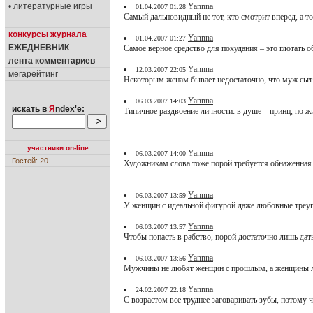
• литературные игры
Yannna
01.04.2007 01:28
Самый дальновидный не тот, кто смотрит вперед, а то
конкурсы журнала
Yannna
01.04.2007 01:27
ЕЖЕДНЕВНИК
Самое верное средство для похудания – это глотать 
лента комментариев
Yannna
12.03.2007 22:05
мегарейтинг
Некоторым женам бывает недостаточно, что муж сыт 
Yannna
06.03.2007 14:03
искать в
Я
ndex'е:
Типичное раздвоение личности: в душе – принц, по ж
участники on-line:
Yannna
06.03.2007 14:00
Гостей: 20
Художникам слова тоже порой требуется обнаженная 
Yannna
06.03.2007 13:59
У женщин с идеальной фигурой даже любовные треуг
Yannna
06.03.2007 13:57
Чтобы попасть в рабство, порой достаточно лишь дат
Yannna
06.03.2007 13:56
Мужчины не любят женщин с прошлым, а женщины 
Yannna
24.02.2007 22:18
С возрастом все труднее заговаривать зубы, потому 