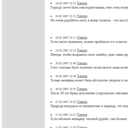
Yannna
24.02.2007 22:15
Гораздо легче быть снисходительным, чем стать вел
Yannna
24.02.2007 22:13
Не очень радуйтесь свету в конце туннеля – это могу
Yannna
24.02.2007 22:11
Если умело подпевать, можно пробиться и в солисты.
Yannna
24.02.2007 22:10
Иногда, чтобы исправить свою ошибку, надо лишь пра
Yannna
20.02.2007 22:40
Счет «сколько было мужчин» исчисляется лишь колич
Yannna
20.02.2007 22:38
Только женщина может быть абсолютно уверена в св
Yannna
20.02.2007 22:35
После 20 лет брака исполнение супружеских обязаннос
Yannna
17.02.2007 22:22
Природа наградила ее внешностью в надежде, что поу
Yannna
17.02.2007 22:21
Если обозвать женщину «полной дурой», она больше 
Yannna
17.02.2007 22:20