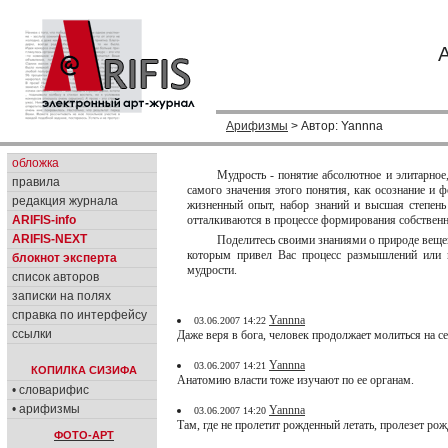
Арифизмы
> Автор: Yannna
обложка
Мудрость - понятие абсолютное и элитарное,
правила
самого значения этого понятия, как осознание и
редакция журнала
жизненный опыт, набор знаний и высшая степень
ARIFIS-info
отталкиваются в процессе формирования собственн
ARIFIS-NEXT
Поделитесь своими знаниями о природе вещей
которым привел Вас процесс размышлений или п
блокнот эксперта
мудрости.
список авторов
записки на полях
справка по интерфейсу
Yannna
03.06.2007 14:22
ссылки
Даже веря в бога, человек продолжает молиться на се
Yannna
03.06.2007 14:21
КОПИЛКА СИЗИФА
Анатомию власти тоже изучают по ее органам.
• словарифис
• арифизмы
Yannna
03.06.2007 14:20
Там, где не пролетит рожденный летать, пролезет ро
ФОТО-АРТ