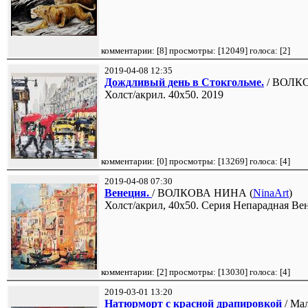
комментарии: [
8
] просмотры: [
12049
] голоса: [
2
]
2019-04-08 12:35
Дождливый день в Стокгольме.
/ ВОЛК
Холст/акрил. 40х50. 2019
комментарии: [
0
] просмотры: [
13269
] голоса: [
4
]
2019-04-08 07:30
Венеция.
/ ВОЛКОВА НИНА (
NinaArt
)
Холст/акрил, 40х50. Серия Непарадная Ве
комментарии: [
2
] просмотры: [
13030
] голоса: [
4
]
2019-03-01 13:20
Натюрморт с красной драпировкой
/ Ма