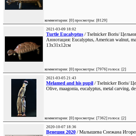
комментарии: [
0
] просмотры: [
8129
]
2021-03-09 18:02
Turtle Eucalyptus
/ Tselnicker Boris/ Цельн
Аннотация: Eucalyptus, American walnut, ma
13х31х12см
комментарии: [
0
] просмотры: [
7976
] голоса: [
2
]
2021-03-05 21:43
Melamed and his pupil
/ Tselnicker Boris/ 
Olive, maagonia, eucalyptus, metal carving, de
комментарии: [
0
] просмотры: [
7362
] голоса: [
2
]
2020-10-07 18:36
Венеция 2020
/ Малышева Снежана Игорев