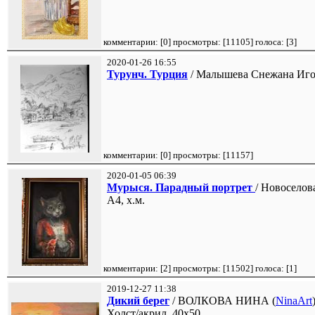
комментарии: [
0
] просмотры: [
11105
] голоса: [
3
]
2020-01-26 16:55
Турунч. Турция
/ Малышева Снежана Иго
комментарии: [
0
] просмотры: [
11157
]
2020-01-05 06:39
Мурыся. Парадный портрет
/ Новоселов
А4, х.м.
комментарии: [
2
] просмотры: [
11502
] голоса: [
1
]
2019-12-27 11:38
Дикий берег
/ ВОЛКОВА НИНА (
NinaArt
Холст/акрил, 40х50