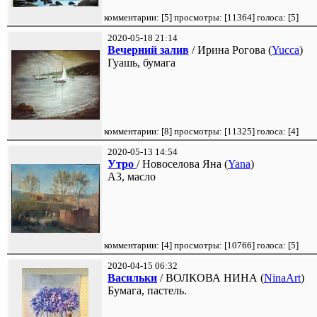
комментарии: [
5
] просмотры: [
11364
] голоса: [
5
]
2020-05-18 21:14
Вечерний залив
/ Ирина Рогова (
Yucca
)
Гуашь, бумага
комментарии: [
8
] просмотры: [
11325
] голоса: [
4
]
2020-05-13 14:54
Утро
/ Новоселова Яна (
Yana
)
А3, масло
комментарии: [
4
] просмотры: [
10766
] голоса: [
5
]
2020-04-15 06:32
Васильки
/ ВОЛКОВА НИНА (
NinaArt
)
Бумага, пастель.