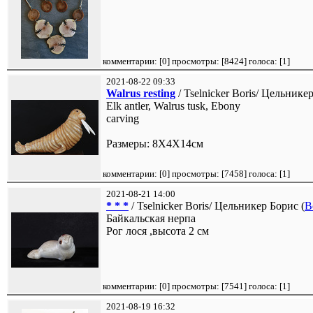
комментарии: [
0
] просмотры: [
8424
] голоса: [
1
]
2021-08-22 09:33
Walrus resting
/ Tselnicker Boris/ Цельнике
Elk antler, Walrus tusk, Ebony
carving
Размеры: 8Х4Х14см
комментарии: [
0
] просмотры: [
7458
] голоса: [
1
]
2021-08-21 14:00
* * *
/ Tselnicker Boris/ Цельникер Борис (
B
Байкальская нерпа
Рог лося ,высота 2 см
комментарии: [
0
] просмотры: [
7541
] голоса: [
1
]
2021-08-19 16:32