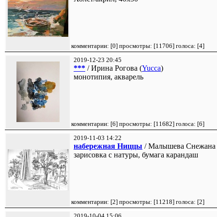
комментарии: [
0
] просмотры: [
11706
] голоса: [
4
]
2019-12-23 20:45
***
/ Ирина Рогова (
Yucca
)
монотипия, акварель
комментарии: [
6
] просмотры: [
11682
] голоса: [
6
]
2019-11-03 14:22
набережная Ниццы
/ Малышева Снежана 
зарисовка с натуры, бумага карандаш
комментарии: [
2
] просмотры: [
11218
] голоса: [
2
]
2019-10-04 15:06