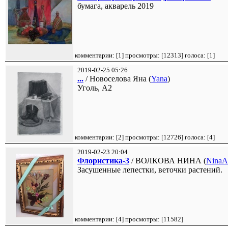
бумага, акварель 2019
комментарии: [
1
] просмотры: [
12313
] голоса: [
1
]
2019-02-25 05:26
...
/ Новоселова Яна (
Yana
)
Уголь, А2
комментарии: [
2
] просмотры: [
12726
] голоса: [
4
]
2019-02-23 20:04
Флористика-3
/ ВОЛКОВА НИНА (
NinaA
Засушенные лепестки, веточки растений.
комментарии: [
4
] просмотры: [
11582
]