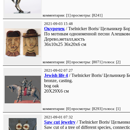
комментарии: [
1
] просмотры: [
8241
]
2021-09-03 15:48
Окурочек
/ Tselnicker Boris/ Цельникер Бор
По мотивам одноименной песни Алешков
Дерево,металл,кость
36х10х25 36х20х6 см
комментарии: [
0
] просмотры: [
8071
] голоса: [
2
]
2021-09-02 07:27
Jewish life 4
/ Tselnicker Boris/ Цельникер Б
bronze, casting.
bog oak
20Х29Х6 см
комментарии: [
0
] просмотры: [
8293
] голоса: [
1
]
2021-09-01 07:32
Saw cut jewelry
/ Tselnicker Boris/ Цельник
Saw cut of a tree of different species, connecti