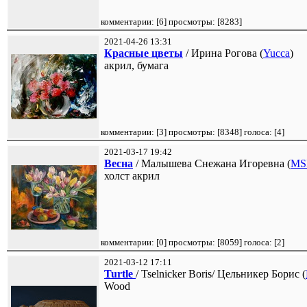
комментарии: [
6
] просмотры: [
8283
]
2021-04-26 13:31
Красные цветы
/ Ирина Рогова (
Yucca
)
акрил, бумага
комментарии: [
3
] просмотры: [
8348
] голоса: [
4
]
2021-03-17 19:42
Весна
/ Малышева Снежана Игоревна (
MS
холст акрил
комментарии: [
0
] просмотры: [
8059
] голоса: [
2
]
2021-03-12 17:11
Turtle
/ Tselnicker Boris/ Цельникер Борис (
Wood