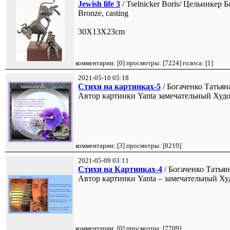
Jewish life 3
/ Tselnicker Boris/ Цельникер Б
Bronze, casting
30X13X23cm
комментарии: [
0
] просмотры: [
7224
] голоса: [
1
]
2021-05-10 05:18
Стихи на картинках-5
/ Богаченко Татьяна
Автор картинки Yanta замечательный Худ
комментарии: [
3
] просмотры: [
8210
]
2021-05-09 03:11
Стихи на Картинках-4
/ Богаченко Татьян
Автор картинки Yanta – замечательный Х
комментарии: [
0
] просмотры: [
7709
]