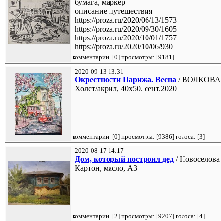
бумага, маркер
описание путешествия
https://proza.ru/2020/06/13/1573
https://proza.ru/2020/09/30/1605
https://proza.ru/2020/10/01/1757
https://proza.ru/2020/10/06/930
комментарии: [
0
] просмотры: [
9181
]
2020-09-13 13:31
Окрестности Парижа. Весна
/ ВОЛКОВА
Холст/акрил, 40х50. сент.2020
комментарии: [
0
] просмотры: [
9386
] голоса: [
3
]
2020-08-17 14:17
Дом, который построил дед
/ Новоселова
Картон, масло, А3
комментарии: [
2
] просмотры: [
9207
] голоса: [
4
]