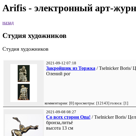
Arifis - электронный арт-жур
назад
Студия художников
Студия художников
2021-09-12 07:18
Закройщик из Торжка
/ Tselnicker Boris/
Олений рог
комментарии: [
0
] просмотры: [
12143
] голоса: [
1
]
2021-09-08 08:27
Со всех сторон Опа!
/ Tselnicker Boris/ Це
бронза,литьё
высота 13 см