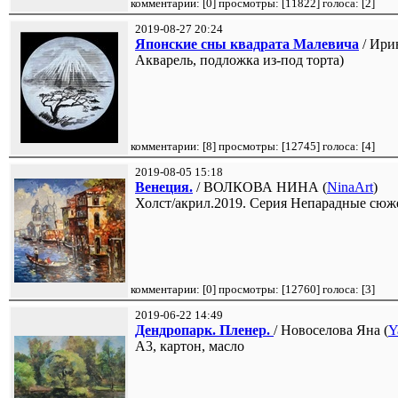
комментарии: [
0
] просмотры: [
11822
] голоса: [
2
]
2019-08-27 20:24
Японские сны квадрата Малевича
/ Ирин
Акварель, подложка из-под торта)
комментарии: [
8
] просмотры: [
12745
] голоса: [
4
]
2019-08-05 15:18
Венеция.
/ ВОЛКОВА НИНА (
NinaArt
)
Холст/акрил.2019. Серия Непарадные сюж
комментарии: [
0
] просмотры: [
12760
] голоса: [
3
]
2019-06-22 14:49
Дендропарк. Пленер.
/ Новоселова Яна (
Y
А3, картон, масло