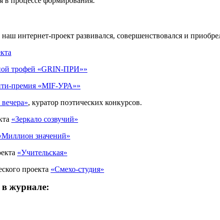
в процессе формирования.
м наш интернет-проект развивался, совершенствовался и приобре
екта
ной трофей «GRIN-ПРИ»»
нти-премия «MIF-УРА»»
 вечера»
, куратор поэтических конкурсов.
екта
«Зеркало созвучий»
«Миллион значений»
оекта
«Учительская»
ческого проекта
«Смехо-студия»
 в журнале: