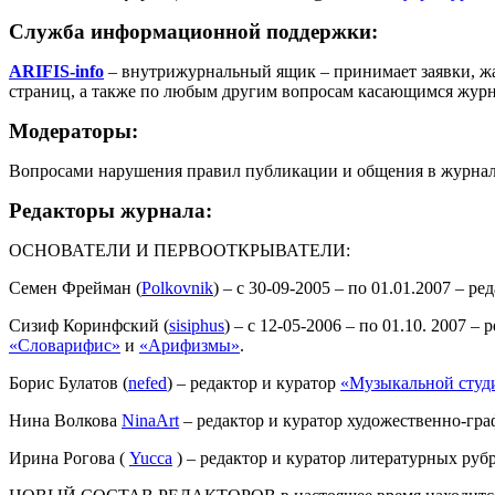
Служба информационной поддержки:
ARIFIS-info
– внутрижурнальный ящик – принимает заявки, жа
страниц, а также по любым другим вопросам касающимся журн
Модераторы:
Вопросами нарушения правил публикации и общения в журнал
Редакторы журнала:
ОСНОВАТЕЛИ И ПЕРВООТКРЫВАТЕЛИ:
Семен Фрейман (
Polkovnik
) – с 30-09-2005 – по 01.01.2007 – 
Сизиф Коринфский (
sisiphus
) – с 12-05-2006 – по 01.10. 2007
«Словарифис»
и
«Арифизмы»
.
Борис Булатов (
nefed
) – редактор и куратор
«Музыкальной студ
Нина Волкова
NinaArt
– редактор и куратор художественно-гра
Ирина Рогова (
Yucca
) – редактор и куратор литературных руб