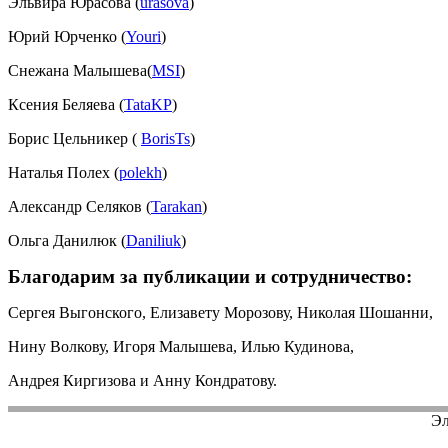
Эльвира Юрасова (
urasova
)
Юрий Юрченко (
Youri
)
Снежана Малышева(
MSI
)
Ксения Беляева (
TataKP
)
Борис Цельникер (
BorisTs
)
Наталья Полех (
polekh
)
Александр Селяков (
Tarakan
)
Ольга Данилюк (
Daniliuk
)
Благодарим за публикации и сотрудничество:
Сергея Выгонского, Елизавету Морозову, Николая Шошанни,
Нину Волкову, Игоря Малышева, Илью Кудинова,
Андрея Киргизова и Анну Кондратову.
Эл