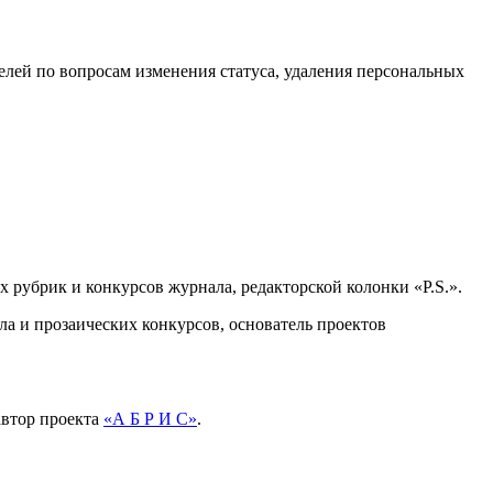
лей по вопросам изменения статуса, удаления персональных
их рубрик и конкурсов журнала, редакторской колонки «P.S.».
ала и прозаических конкурсов, основатель проектов
автор проекта
«А Б Р И С»
.