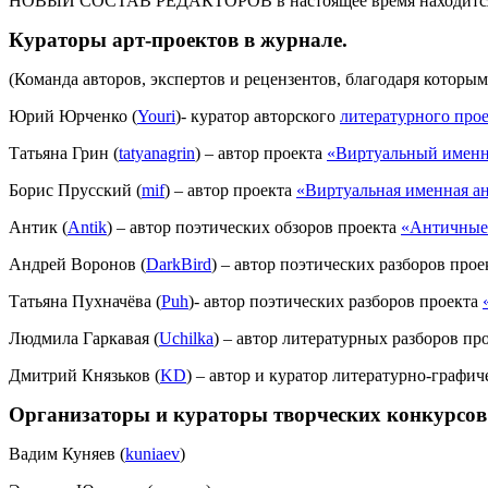
НОВЫЙ СОСТАВ РЕДАКТОРОВ в настоящее время находится 
Кураторы арт-проектов в журнале.
(Команда авторов, экспертов и рецензентов, благодаря которы
Юрий Юрченко (
Youri
)- куратор авторского
литературного про
Татьяна Грин (
tatyanagrin
) – автор проекта
«Виртуальный имен
Борис Прусский (
mif
) – автор проекта
«Виртуальная именная а
Антик (
Antik
) – автор поэтических обзоров проекта
«Античные
Андрей Воронов (
DarkBird
) – автор поэтических разборов про
Татьяна Пухначёва (
Puh
)- автор поэтических разборов проекта
Людмила Гаркавая (
Uchilka
) – автор литературных разборов пр
Дмитрий Князьков (
KD
) – автор и куратор литературно-графи
Организаторы и кураторы творческих конкурсов
Вадим Куняев (
kuniaev
)