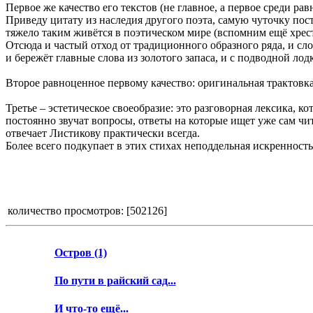
Первое же качество его текстов (не главное, а первое среди р
Приведу цитату из наследия другого поэта, самую чуточку пос
тяжело таким живётся в поэтическом мире (вспомним ещё хрест
Отсюда и частый отход от традиционного образного ряда, и сло
и бережёт главные слова из золотого запаса, и с подводной ло
Второе равноценное первому качество: оригинальная трактовка 
Третье – эстетическое своеобразие: это разговорная лексика, к
постоянно звучат вопросы, ответы на которые ищет уже сам чита
отвечает Листикову практически всегда.
Более всего подкупает в этих стихах неподдельная искренность, 
количество просмотров: [
502126
]
Остров (1)
По пути в райский сад...
И что-то ещё...