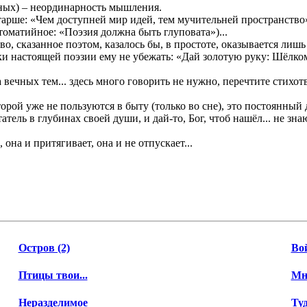
авных) – неординарность мышления.
тарше: «Чем доступней мир идей, тем мучительней пространство»
оматийное: «Поэзия должна быть глуповата»)...
во, сказанное поэтом, казалось бы, в простоте, оказывается ли
дки настоящей поэзии ему не убежать: «Дай золотую руку: Шёлко
вечных тем... здесь много говорить не нужно, перечтите стихот
оторой уже не пользуются в быту (только во сне), это постоянны
тель в глубинах своей души, и дай-то, Бог, чтоб нашёл... не зна
она и притягивает, она и не отпускает...
Остров (2)
Во
Птицы твои...
Мне
Неразделимое
Туд