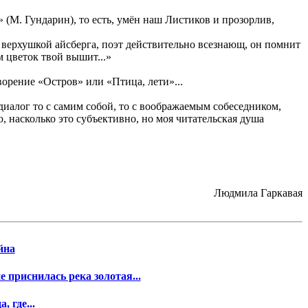
 (М. Гундарин), то есть, умён наш Листиков и прозорлив,
шь верхушкой айсберга, поэт действительно всезнающ, он помнит
м цветок твой вышит...»
ворение «Остров» или «Птица, лети»...
й диалог то с самим собой, то с воображаемым собеседником,
ю, насколько это субъективно, но моя читательская душа
Людмила Гаркавая
йна
 приснилась река золотая...
а, где...