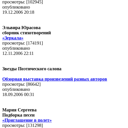
просмотры: [
102945
]
опубликовано
19.12.2006 20:18
Эльвира Юрасова
сборник стихотворений
«Зеркала»
просмотры: [
174191
]
опубликовано
12.11.2006 22:11
Звезды Поэтического салона
Обзорная выставка произведений разных авторов
просмотры: [
86642
]
опубликовано
18.09.2006 00:31
Мария Сергеева
Подборка песен
«Приглашение в полет»
просмотры: [
131298
]