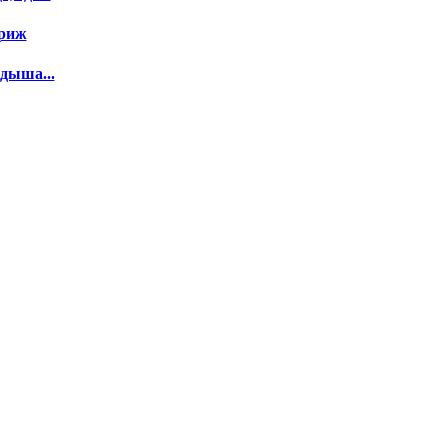
риж
дыша...