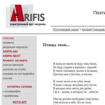
Поэт
Поэтический салон
>
Андрей Гришаев
обложка
правила
Птицы твои...
редакция журнала
ARIFIS-info
ARIFIS-NEXT
блокнот эксперта
Я звать по имени не буду птиц твоих,
список авторов
Не буду гладить и кормить с ладоней.
записки на полях
В своих скитаньях, малых и больших,
справка по интерфейсу
Претили мне и бегство, и погоня.
ссылки
В глазах твоих и на губах твоих
Я видел города, которым нету места,
КОПИЛКА СИЗИФА
В которых нету места для двоих,
• словарифис
Где я – жених, в которых ты – невеста.
• арифизмы
Мне не догнать свободных птиц твоих:
ФОТО-АРТ
Они исчезли в небе. Их не стало.