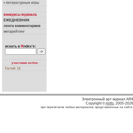
• литературные игры
конкурсы журнала
ЕЖЕДНЕВНИК
лента комментариев
мегарейтинг
искать в
Я
ndex'е:
участники on-line:
Гостей: 15
Электронный арт-журнал ARI
Copyright ©
Arifis
, 2005-202
при перепечатке любых материалов, представленных на сайте, с