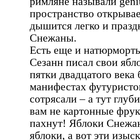
римляне называли geni
пространство открывае
дышится легко и празд
Снежаны.
Есть еще и натюрморты
Сезанн писал свои ябл
пятки двадцатого века 
манифестах футуристов
сотрясали – а тут глу
вам не картонные фрук
пахнут! Яблоки Снежаны
яблоки, а вот эти изыс