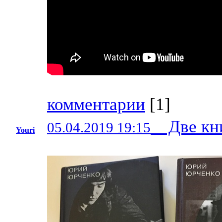
комментарии
[
1
]
Две кн
05.04.2019 19:15
Youri