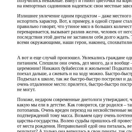
получились неважные. Вянут и гниют цветочки на корню
на импортных садовников надеяться: свои местные завс
Излишнее увлечение одним продуктом – даже местного
испортить характер. Вот, к примеру, в одной стране ста
правильно говорят, что утиное мясо в больших количеств
переваривается, вызывает разлив желчи, человек от не
последствия этой диеты не заставили себя долго ждать.
всеми окружающими, наши герои, наконец, спохватилис
А вот и еще случай произошел. Увлекались граждане од
питанием. Спешили они очень, дел много, да и вообще – 
церемонии! Никаких буйабессов и жюльенов! Подкатил 
поехал дальше, а сжевать и на ходу можно. Быстро-быст
Подъехал к школе, так же быстро-быстро пострелял и да
очень отдаленное место: прилетел, быстро-быстро постр
не могут.
Похоже, недаром современные диетологи утверждают, чт
какую мы ели в детстве. Как говорится, где родился – т
потопаешь. Очень вреден переход на несвойственные м
подтверждений тому масса. Возьмем одну очень почтен
царства-государства. Волею судьбы пришлось ей провес
от места рождения. Неправильной едой она питалась, ве
результат? А только она вернулась в свои пенаты, так ср