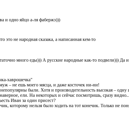
а и одно яйцо а-ля фабержэ)))
о это не народная сказака, а написанная кем-то
статочно много еды))) А русские народные как-то подвели))) Да
ечка-хаврошечка"
муж – не ешь моего мясца, и даже косточек ни-ни!
 непопулярны были. Хотя и производительность высокая – одну 
наверное, ели. На некоторых и сейчас посмотришь, сразу видно..
ъесть Иван за один присест?
чик, которому нельзя было ходить на тот конечик. Только не пон