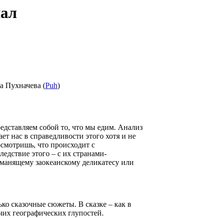
нал
а Пухначева (
Puh
)
дставляем собой то, что мы едим. Анализ
т нас в справедливости этого хотя и не
смотришь, что происходит с
едствие этого – с их странами-
к манящему заокеанскому деликатесу или
ько сказочные сюжеты. В сказке – как в
рочих географических глупостей.