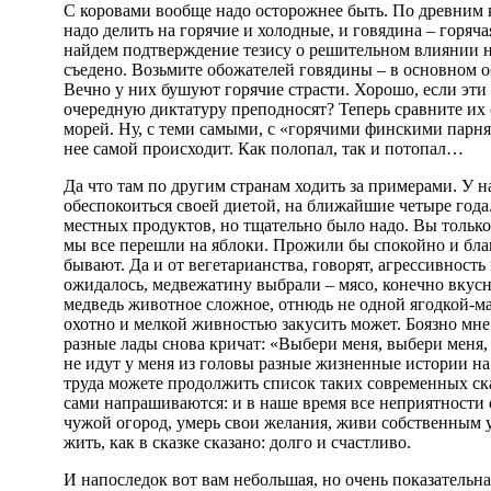
С коровами вообще надо осторожнее быть. По древним 
надо делить на горячие и холодные, и говядина – горяча
найдем подтверждение тезису о решительном влиянии н
съедено. Возьмите обожателей говядины – в основном 
Вечно у них бушуют горячие страсти. Хорошо, если эти 
очередную диктатуру преподносят? Теперь сравните их 
морей. Ну, с теми самыми, с «горячими финскими парням
нее самой происходит. Как полопал, так и потопал…
Да что там по другим странам ходить за примерами. У н
обеспокоиться своей диетой, на ближайшие четыре года.
местных продуктов, но тщательно было надо. Вы только 
мы все перешли на яблоки. Прожили бы спокойно и бла
бывают. Да и от вегетарианства, говорят, агрессивность 
ожидалось, медвежатину выбрали – мясо, конечно вкусн
медведь животное сложное, отнюдь не одной ягодкой-ма
охотно и мелкой живностью закусить может. Боязно мне 
разные лады снова кричат: «Выбери меня, выбери меня,
не идут у меня из головы разные жизненные истории на 
труда можете продолжить список таких современных ск
сами напрашиваются: и в наше время все неприятности 
чужой огород, умерь свои желания, живи собственным у
жить, как в сказке сказано: долго и счастливо.
И напоследок вот вам небольшая, но очень показательная