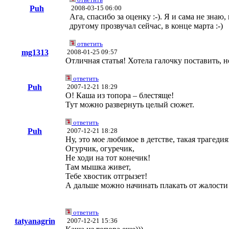
Puh
2008-03-15 06:00
Ага, спасибо за оценку :-). Я и сама не знаю
другому прозвучал сейчас, в конце марта :-)
ответить
mg1313
2008-01-25 09:57
Отличная статья! Хотела галочку поставить, н
ответить
Puh
2007-12-21 18:29
О! Каша из топора – блестяще!
Тут можно развернуть целый сюжет.
ответить
Puh
2007-12-21 18:28
Ну, это мое любимое в детстве, такая трагедия
Огурчик, огуречик,
Не ходи на тот конечик!
Там мышка живет,
Тебе хвостик отгрызет!
А дальше можно начинать плакать от жалости 
ответить
tatyanagrin
2007-12-21 15:36