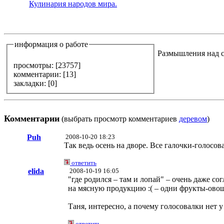
Кулинария народов мира.
информация о работе
Размышления над 
просмотры: [
23757
]
комментарии: [
13
]
закладки: [0]
Комментарии
(выбрать просмотр комментариев
деревом
)
Puh
2008-10-20 18:23
Так ведь осень на дворе. Все галочки-голосова
ответить
elida
2008-10-19 16:05
"где родился – там и лопай" – очень даже с
на мясную продукцию :( – одни фрукты-овощи
Таня, интересно, а почему голосовалки нет у
ответить