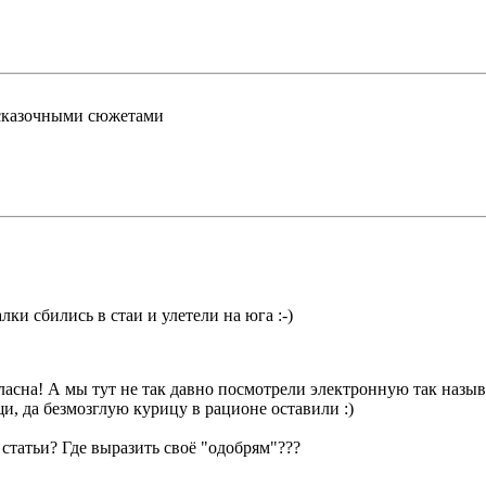
сказочными сюжетами
лки сбились в стаи и улетели на юга :-)
огласна! А мы тут не так давно посмотрели электронную так на
, да безмозглую курицу в рационе оставили :)
 статьи? Где выразить своё "одобрям"???