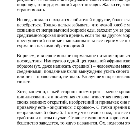
подорвут, то под домашний арест посадят. Жалко ее, ко
странствовать…
Но ведь немало находится любителей в другое, более с
перебраться. Только нельзя забывать, что чужой хлеб с 
сознание от непривычной жирной еды, заходит ум за ра
средиземноморская диета вредна, если ты на другом мо
преступлений начинает зашкаливать за все терпимые п
гурманов пачками обратно домой.
Впрочем, и внешне вполне нормальное питание привы
последствия. Император одной центральной африканск
образом (ух, даже написать страшно!) – человечьим мяс
съеденными, подданные были вынуждены убить своего 
или нет – право слово, не знаю. Уж лучше я поразмысл
сюжета.
Хотя, конечно, с чьей стороны посмотреть – менее кров
цивилизованная и почтенная страна, известная неверо
своих великих открытий, изобретений и привычек она 
привычку есть «бифштексы с кровью». С точки зрения к
неправильный обычай. Потому что тезис о том, что все
сработал и в этом случае. Стало с тамошними коровами 
бешенство заведется, то ящур навалится. Ох, недаром 