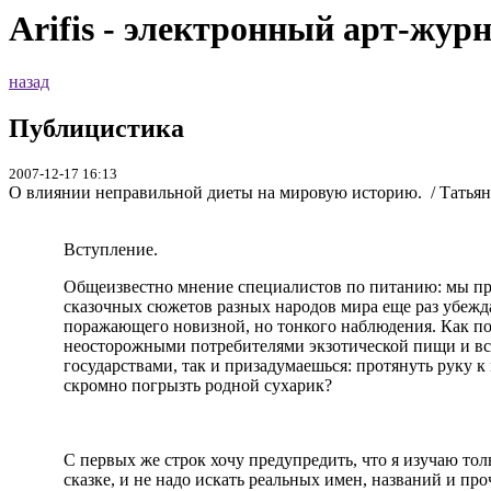
Arifis - электронный арт-жур
назад
Публицистика
2007-12-17 16:13
О влиянии неправильной диеты на мировую историю. / Татьян
Вступление.
Общеизвестно мнение специалистов по питанию: мы пре
сказочных сюжетов разных народов мира еще раз убеждае
поражающего новизной, но тонкого наблюдения. Как по
неосторожными потребителями экзотической пищи и всл
государствами, так и призадумаешься: протянуть руку 
скромно погрызть родной сухарик?
С первых же строк хочу предупредить, что я изучаю тол
сказке, и не надо искать реальных имен, названий и п