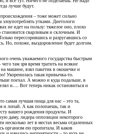
, и все тут. Ничего не поделаешь. Не надо
егда лучше будут.
 происхождения – тоже может сильно
ла злоупотреблять утками. Диетологи
ах не идет на пользу: тяжелое оно, плохо
го становится сварливым и склочным. И
 Только перессорившись и разругавшись со
ь. Но, похоже, выздоровление будет долгим.
ного очень уважаемого государства быстрым
чего там зря время тратить на всякие
на машине, взял пакетик в окошечке и
ро! Укоренилась такая привычка-то.
льше поехал. А можно и куда подальше, в
елял и…. Вот теперь никак остановиться и
о самая лучшая пища для нас – это та,
ам и лопай. А как полопаешь, так и
есту вашего рождения продукты. И
ную даму, лидера оппозиции некоторого
ти несколько лет в местах весьма отдаленных
сь организм ею пропитала. И каков
азу и начались неприятности – то чуть не