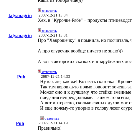
Каша из топора еще)))
ответить
tatyanagrin
2007-12-21 15:34
Хех, в "Курочке-Рябе" – продукты птицеводств
ответить
tatyanagrin
2007-12-21 15:31
Про "Хаврошечку" я помнила, но посчитала, чт
А про огуречик вообще ничего не знаю)))
А вот в авторских сказках и в зарубежных до
ответить
Puh
2007-12-21 14:33
Ну как же, как же! Вот есть сказочка "Крош
Так там коровка-то прямо говорит: хочешь за
Может оно и к лучшему, что стейки змеиные
поедания непреодолимые. Тайком-то всегда, 
А вот интересно, сколько святых духов мог с
И еще почему-то упорно в голову лезет огуре
ответить
Puh
2007-12-21 14:19
Правильно!