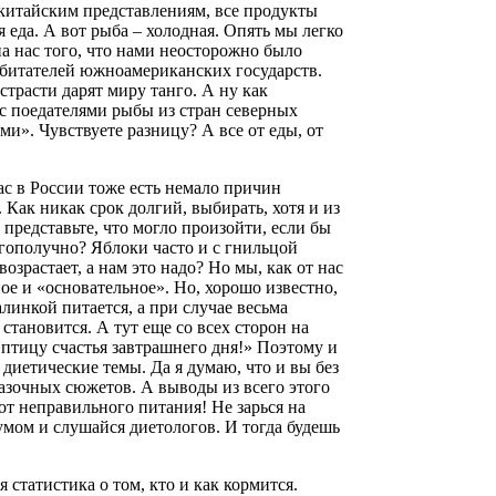
китайским представлениям, все продукты
я еда. А вот рыба – холодная. Опять мы легко
а нас того, что нами неосторожно было
обитателей южноамериканских государств.
страсти дарят миру танго. А ну как
с поедателями рыбы из стран северных
и». Чувствуете разницу? А все от еды, от
ас в России тоже есть немало причин
 Как никак срок долгий, выбирать, хотя и из
представьте, что могло произойти, если бы
гополучно? Яблоки часто и с гнильцой
возрастает, а нам это надо? Но мы, как от нас
ое и «основательное». Но, хорошо известно,
линкой питается, а при случае весьма
становится. А тут еще со всех сторон на
 птицу счастья завтрашнего дня!» Поэтому и
диетические темы. Да я думаю, что и вы без
азочных сюжетов. А выводы из всего этого
от неправильного питания! Не зарься на
мом и слушайся диетологов. И тогда будешь
 статистика о том, кто и как кормится.