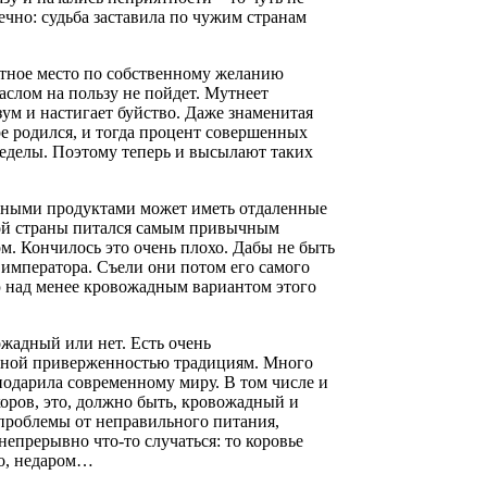
нечно: судьба заставила по чужим странам
ытное место по собственному желанию
маслом на пользу не пойдет. Мутнеет
зум и настигает буйство. Даже знаменитая
ре родился, и тогда процент совершенных
ределы. Поэтому теперь и высылают таких
чными продуктами может иметь отдаленные
ой страны питался самым привычным
ом. Кончилось это очень плохо. Дабы не быть
императора. Съели они потом его самого
ю над менее кровожадным вариантом этого
ожадный или нет. Есть очень
ятной приверженностью традициям. Много
подарила современному миру. В том числе и
оров, это, должно быть, кровожадный и
 проблемы от неправильного питания,
непрерывно что-то случаться: то коровье
это, недаром…