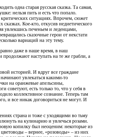
одить одна старая русская сказка. Та самая,
шке: нельзя пить и есть что попало.
х критических ситуациях. Впрочем, сюжет
х сказках. Кое-кто, откусив недиетического
емя увлекшись печеньем и леденцами,
ревращались сказочные герои от некстати
есколько вариаций на эту тему.
 равно даже в наше время, в наш
продолжают наступать на те же грабли, а
овой историей. И вдруг все граждане
и начинают увлекаться какими-то
чки на оранжевые апельсины,
и советуют, есть только то, что у себя в
родило коллективное сознание. Теперь там
ого, и все никак договориться не могут. И
шениях страна и тоже с уходящими во тьму
плюнуть на кулинарию и увлечься розами.
ировую копилку был неоценим: некоторые из
цветоводы – вернее, «розоводы» – из них