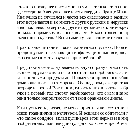
Что-то в последнее время мне на ум частенько стала прих
где сестрица Аленушка все время твердила братцу Ивану
Иванушка не слушался и частенько оказывался в разны
этот встречается и во многих других русских и нерусски
яблочка, падал замертво; другие глупые детки, не вовр
попадали прямиком в лапы к ведьме. В кого только не п
съеденного кусочка! Вы и сами тут же вспомните еще н
Правильное питание – залог жизненного успеха. Но все
продвинутый и всезнающий информационный век, люди 
сказочные сюжеты звучат с прежней силой.
Представим себе одну замечательную страну с многовек
скопом, дружно отказываются от старого доброго сала 
заграничными продуктами. Променяли привычные ябло
доморощенное – на заморское. Ох, недаром даже диетолог
огороде выросло! Вот и помутилось у них в голове, заб
уже не первый год спорят, разбираются, кто с кем и за к
одни только неприятности от такой оранжевой диеты.
Или пусть есть другая, не менее приятная во всех отно
веков традициями и культурой. И решили ее обитатели 
Что самое обидное, вклад кулинаров этой державы в м
изобретенных ими блюд популярны во всем мире. А вот 