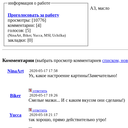
информация о работе
А3, масло
Проголосовать за работу
просмотры: [
10776
]
комментарии: [
4
]
голосов: [
5
]
(NinaArt, Biker, Yucca, MSI, Uchilka)
закладки: [0]
Комментарии
(выбрать просмотр комментариев
списком, нов
NinaArt
2020-05-17 17:58
Ух, какое настроение картины!Замечательно!
ответить
Biker
2020-05-17 19:26
Смелые мазки... И с каким вкусом они сделаны!)
ответить
Yucca
2020-05-18 21:17
так хорошо, прямо действительно утро!