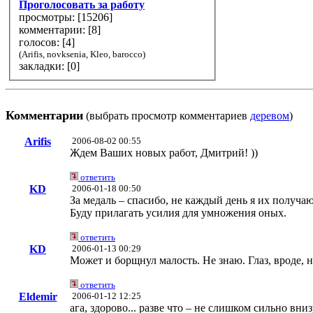
Проголосовать за работу
просмотры: [
15206
]
комментарии: [
8
]
голосов: [
4
]
(Arifis, novksenia, Kleo, barocco)
закладки: [0]
Комментарии
(выбрать просмотр комментариев
деревом
)
Arifis
2006-08-02 00:55
Ждем Ваших новых работ, Дмитрий! ))
ответить
KD
2006-01-18 00:50
За медаль – спасибо, не каждый день я их получаю
Буду прилагать усилия для умножения оных.
ответить
KD
2006-01-13 00:29
Может и борщнул малость. Не знаю. Глаз, вроде, н
ответить
Eldemir
2006-01-12 12:25
ага, здорово... разве что – не слишком сильно вни