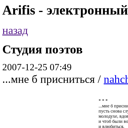
Arifis - электронны
назад
Студия поэтов
2007-12-25 07:49
...мне б присниться /
nahc
* * *
...мне б присн
пусть снова с
молодухе, вдов
и чтоб были в
и влюбиться,