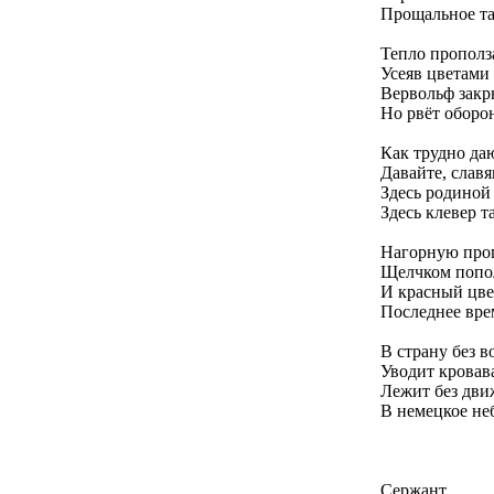
Прощальное та
Тепло прополза
Усеяв цветами
Вервольф закры
Но рвёт оборо
Как трудно да
Давайте, славя
Здесь родиной
Здесь клевер т
Нагорную проп
Щелчком попол
И красный цве
Последнее врем
В страну без 
Уводит кровава
Лежит без дви
В немецкое неб
Сержант