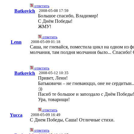
ответить
Batkovich
2008-05-08 17:59
Большое спасибо, Владимир!
С Днём Победы!
ЖМУ!
ответить
Lenn
2008-05-09 01:18
Саша, не гневайся, поместила цикл на одном из ф
молчания, там полдня молчания было... Спасибо!
ответить
Batkovich
2008-05-12 10:35
Привет, Ленн!
Батьковичи – не гневаюццо, оне не сердитыи..
:))
Пасиб те большое и запоздало с Днём Победы
Ура, товарищи!
ответить
Yucca
2008-05-09 16:49
С Днем Победы, Саша! Отличные стихи.
ответить