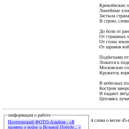
Кремлёвские ли
Линейные хло
Застыла стран
В строю, слов
До боли от ран
От страшных о
От стона земл
От шрамов вой
Подбитыми пт
Ложатся к по
Московские го
Кружатся, ворк
В небесных по
Костром завер
И падают звёз
Цепляясь луча
информация о работе
4 слова о весне 45-
Поэтический ФОТО-Альбом -
«В
память о войне и Великой Победе... »