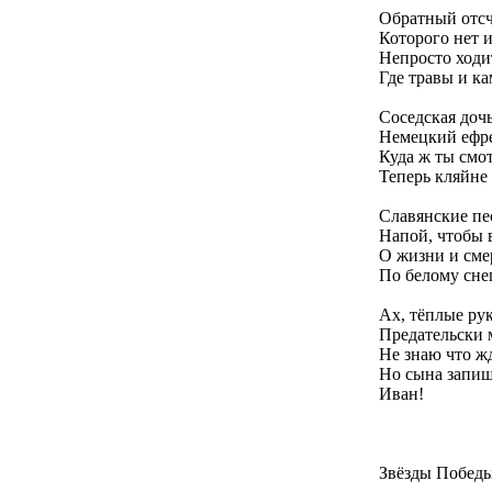
Обратный отсч
Которого нет и
Непросто ходи
Где травы и к
Соседская доч
Немецкий ефре
Куда ж ты смот
Теперь кляйне 
Славянские пе
Напой, чтобы 
О жизни и сме
По белому сне
Ах, тёплые ру
Предательски 
Не знаю что жд
Но сына запиш
Иван!
Звёзды Побед