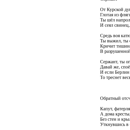
От Курской ду
Глотая из фля
Ты шёл напрол
И сеял свинец,
Средь воя кат
Ты выжил, ты с
Кричит тишина
В разрушенной
Сержант, ты о
Давай же, спо
И если Берлин 
То треснет вес
Обратный отс
Капут, фатерл
А дома кресты
Без стен и кры
Уткнувшись в 