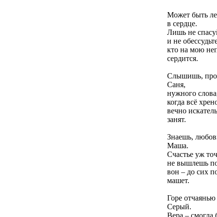
Может быть ле
в сердце.
Лишь не спасу
и не обессудьте
кто на мою не
сердится.
Слышишь, прос
Саня,
нужного слова
когда всё хрен
вечно искатель
занят.
Знаешь, любовь
Маша.
Счастье уж то
не вышлешь по
вон – до сих п
машет.
Горе отчаянью 
Серый.
Вера – смогла