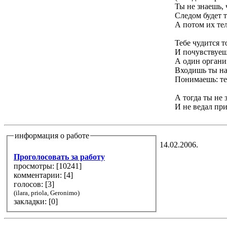
Ты не знаешь, 
Следом будет т
А потом их те
Тебе чудится т
И почувствуешь
А один органи
Входишь ты на
Понимаешь: те
А тогда ты не 
И не ведал пр
информация о работе
14.02.2006.
Проголосовать за работу
просмотры: [
10241
]
комментарии: [
4
]
голосов: [
3
]
(ilara, priola, Geronimo)
закладки: [0]