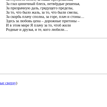
За глаз циничный блеск, нетвёрдые решенья,
За призрачную даль, грядущего пределы,
За то, что было жаль, за то, что были смелы,
За скорбь плачу сполна, за горе, плач и стоны…
Здесь за любовь цена – дорожные притоны –
И в этом мире Я плачу за то, чтоб жили
Родные и друзья, и те, кого любили…
ые сверху
)