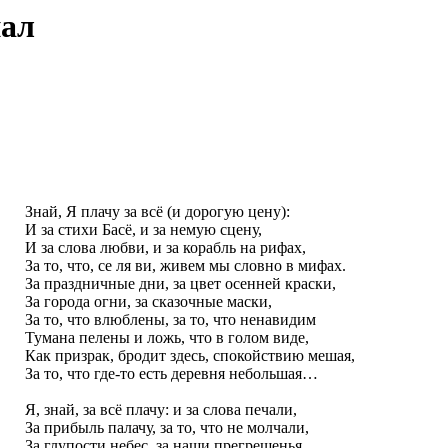
нал
Знай, Я плачу за всё (и дорогую цену):
И за стихи Басё, и за немую сцену,
И за слова любви, и за корабль на рифах,
За то, что, се ля ви, живем мы словно в мифах.
За праздничные дни, за цвет осенней краски,
За города огни, за сказочные маски,
За то, что влюблены, за то, что ненавидим
Тумана пелены и ложь, что в голом виде,
Как призрак, бродит здесь, спокойствию мешая,
За то, что где-то есть деревня небольшая…
Я, знай, за всё плачу: и за слова печали,
За прибыль палачу, за то, что не молчали,
За глупости небес, за наши прегрешенья,