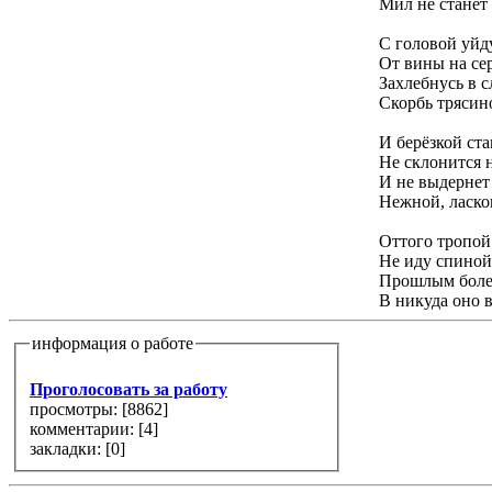
Мил не станет 
С головой уйд
От вины на сер
Захлебнусь в с
Скорбь трясино
И берёзкой ст
Не склонится 
И не выдернет 
Нежной, ласко
Оттого тропой
Не иду спиной
Прошлым боле 
В никуда оно в
информация о работе
Проголосовать за работу
просмотры: [
8862
]
комментарии: [
4
]
закладки: [0]