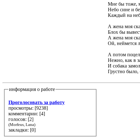
Мне бы тоже, 
Небо сине и б
Каждый на неб
А жена моя ска
Блох бы вывес
А жена моя ска
Ой, неймется л
А потом поцел
Нежно, как в з
И собака замол
Грустно было, 
информация о работе
Проголосовать за работу
просмотры: [
9238
]
комментарии: [
4
]
голосов: [
2
]
(Morfeus, Lana)
закладки: [0]