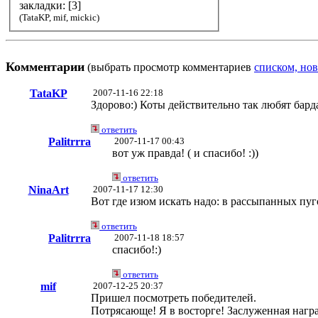
закладки: [3]
(TataKP, mif, mickic)
Комментарии
(выбрать просмотр комментариев
списком, нов
TataKP
2007-11-16 22:18
Здорово:) Коты действительно так любят бард
ответить
Palitrrra
2007-11-17 00:43
вот уж правда! ( и спасибо! :))
ответить
NinaArt
2007-11-17 12:30
Вот где изюм искать надо: в рассыпанных пуг
ответить
Palitrrra
2007-11-18 18:57
спасибо!:)
ответить
mif
2007-12-25 20:37
Пришел посмотреть победителей.
Потрясающе! Я в восторге! Заслуженная награ