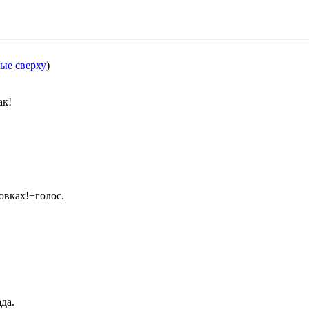
ые сверху
)
ак!
овках!+голос.
да.