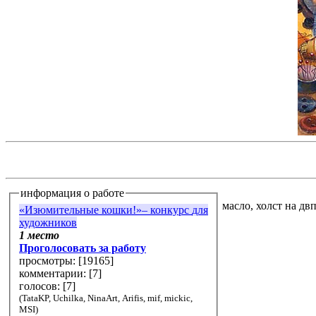
информация о работе
масло, холст на дв
«Изюмительные кошки!»– конкурс для
художников
1 место
Проголосовать за работу
просмотры: [
19165
]
комментарии: [
7
]
голосов: [
7
]
(TataKP, Uchilka, NinaArt, Arifis, mif, mickic,
MSI)