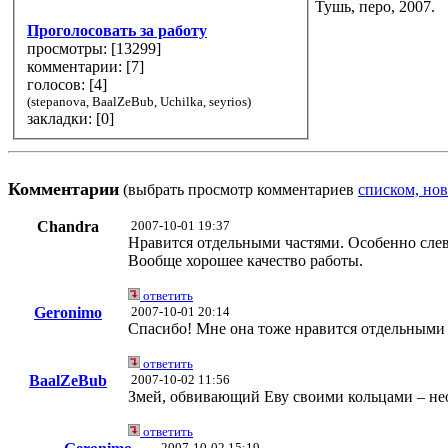
Тушь, перо, 2007.
Проголосовать за работу
просмотры: [
13299
]
комментарии: [
7
]
голосов: [
4
]
(stepanova, BaalZeBub, Uchilka, seyrios)
закладки: [0]
Комментарии
(выбрать просмотр комментариев
списком, нов
Chandra
2007-10-01 19:37
Нравится отдельными частями. Особенно слев
Вообще хорошее качество работы.
ответить
Geronimo
2007-10-01 20:14
Спасибо! Мне она тоже нравится отдельными ч
ответить
BaalZeBub
2007-10-02 11:56
Змей, обвивающий Еву своими кольцами – нео
ответить
2007-10-02 15:19