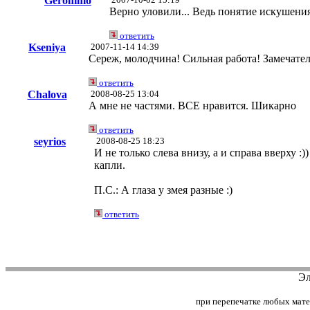
Geronimo
Верно уловили... Ведь понятие искушени
ответить
Kseniya
2007-11-14 14:39
Сереж, молодчина! Сильная работа! Замечате
ответить
Chalova
2008-08-25 13:04
А мне не частями. ВСЕ нравится. Шикарно
ответить
seyrios
2008-08-25 18:23
И не только слева внизу, а и справа вверху 
капли.
П.С.: А глаза у змея разные :)
ответить
Эл
при перепечатке любых матери