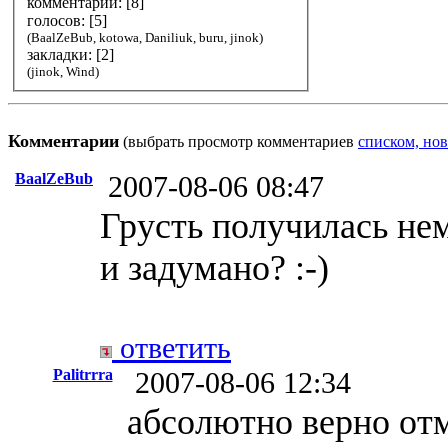
комментарии: [
8
]
голосов: [
5
]
(BaalZeBub, kotowa, Daniliuk, buru, jinok)
закладки: [2]
(jinok, Wind)
Комментарии
(выбрать просмотр комментариев
списком, нов
BaalZeBub
2007-08-06 08:47
Грусть получилась не
и задумано? :-)
ответить
Palitrrra
2007-08-06 12:34
абсолютно верно от