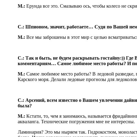
М.:
Ерунда все это. Смазываю ось, чтобы колесо не с
С.: Шпионом, значит, работаете… Судя по Вашей нем
М.:
Все мы заброшены в этот мир с целью всматривать
С.: Так и быть, не будем раскрывать гостайну:)) Где 
комментариям… Самое любимое место работы? И п
М.:
Самое любимое место работы? В ледовой разведке,
Карского моря. Делали ледовые прогнозы для ледоколо
С.: Арсений, всем известно о Вашем увлечении дай
была?
М.:
Кстати, то, чем я занимаюсь, называется фридайвин
акваланга. Технические погружения мне не интересны
Ламинария? Это мы ныряем так. Гидрокостюм, моноласт