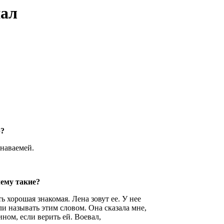
нал
р?
знаваемей.
чему такие?
 хорошая знакомая. Лена зовут ее. У нее
и называть этим словом. Она сказала мне,
ином, если верить ей. Воевал,