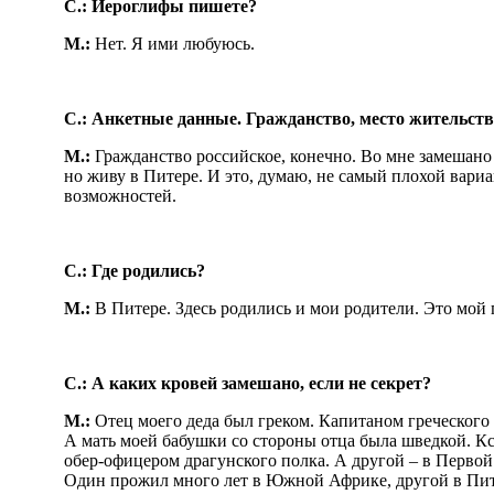
С.: Иероглифы пишете?
М.:
Нет. Я ими любуюсь.
С.: Анкетные данные. Гражданство, место жительст
М.:
Гражданство российское, конечно. Во мне замешан
но живу в Питере. И это, думаю, не самый плохой вари
возможностей.
С.: Где родились?
М.:
В Питере. Здесь родились и мои родители. Это мой 
С.: А каких кровей замешано, если не секрет?
М.:
Отец моего деда был греком. Капитаном греческого 
А мать моей бабушки со стороны отца была шведкой. Кс
обер-офицером драгунского полка. А другой – в Первой
Один прожил много лет в Южной Африке, другой в Питер