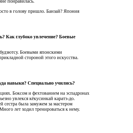
 мне понравилась.
сто в голову пришло. Банзай? Япония
сь? Как глубоко увлечение? Боевые
 будзютсу. Боевыми японскими
прикладной стороной этого искусства.
куда навыки? Специально учились?
кциях. Боксом и фехтованием на эспадронах
рьезно увлекся кёкусинкай каратэ-до.
ей сестра была замужем за мастером
Много лет ходил тренироваться к нему.