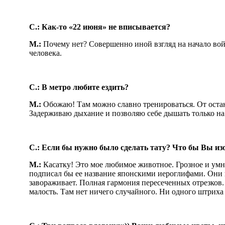
С.: Как-то «22 июня» не вписывается?
М.:
Почему нет? Совершенно иной взгляд на начало вой
человека.
С.: В метро любите ездить?
М.:
Обожаю! Там можно славно тренироваться. От остан
Задерживаю дыхание и позволяю себе дышать только н
С.: Если бы нужно было сделать тату? Что бы Вы из
М.:
Касатку! Это мое любимое животное. Грозное и умно
подписал бы ее название японскими иероглифами. Они 
завораживает. Полная гармония пересеченных отрезков
малость. Там нет ничего случайного. Ни одного штриха