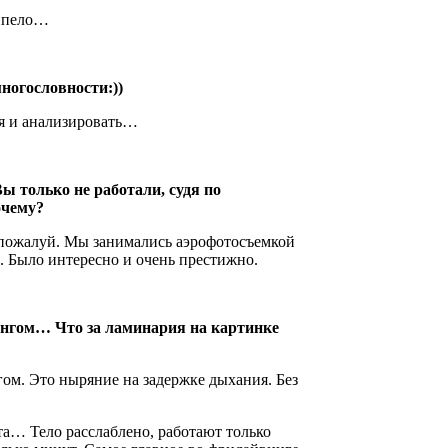
крипело…
ногословности:))
ся и анализировать…
Вы только не работали, судя по
очему?
 пожалуй. Мы занимались аэрофотосъемкой
в. Было интересно и очень престижно.
вингом… Что за ламинария на картинке
гом. Это ныряние на задержке дыхания. Без
.
а… Тело расслаблено, работают только