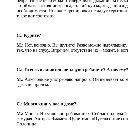
бедра. Иначе невозможно задерживать дыхание на неско
– поймать состояние транса, этакий кураж, когда прихо
необходимости. Никакие тренировки не дадут серьезного
такое вот состояние.
С.: Курите?
М.:
Нет, конечно. Вы шутите! Разве можно ныряльщику
тех, что на слуху. Впрочем, отсутствие их – может, и 
С.: То есть и алкоголь не злоупотребляете? А почем
М.:
Алкоголь не употребляю напрочь. Он вызывает во м
здесь не причем.
С.: Много книг у вас в доме?
М.:
Много. Но мало востребованных. Сейчас под рукой 
самурая. Автор – Ямамото Цунетомо. «Путешествие со
Солонина.