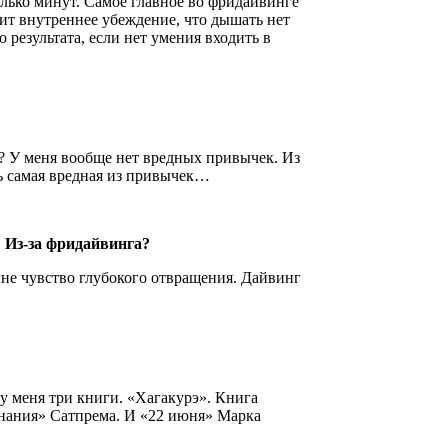
лько минут. Самое главное во фридайвинге
дит внутреннее убеждение, что дышать нет
 результата, если нет умения входить в
? У меня вообще нет вредных привычек. Из
есть самая вредная из привычек…
у? Из-за фридайвинга?
не чувство глубокого отвращения. Дайвинг
у меня три книги. «Хагакурэ». Книга
знания» Сатпрема. И «22 июня» Марка