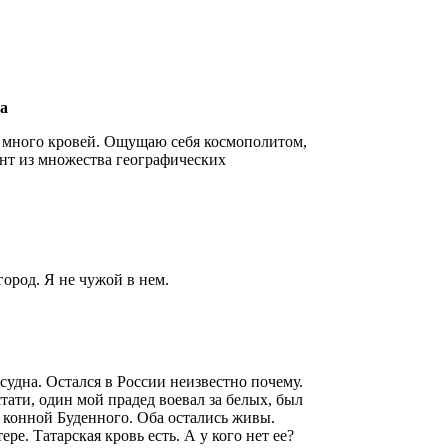
ва
о много кровей. Ощущаю себя космополитом,
ант из множества географических
город. Я не чужой в нем.
судна. Остался в России неизвестно почему.
тати, один мой прадед воевал за белых, был
 конной Буденного. Оба остались живы.
е. Татарская кровь есть. А у кого нет ее?