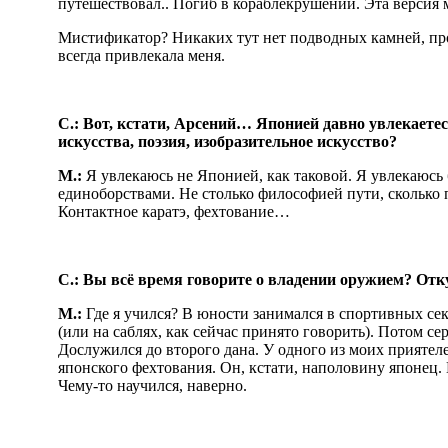
путешествовал.. Погиб в кораблекрушении. Эта версия
Мистификатор? Никаких тут нет подводных камней, про
всегда привлекала меня.
С.: Вот, кстати, Арсений… Японией давно увлекаете
искусства, поэзия, изобразительное искусство?
М.:
Я увлекаюсь не Японией, как таковой. Я увлекаюсь
единоборствами. Не столько философией пути, сколько 
Контактное каратэ, фехтование…
С.: Вы всё время говорите о владении оружием? От
М.:
Где я учился? В юности занимался в спортивных се
(или на саблях, как сейчас принято говорить). Потом се
Дослужился до второго дана. У одного из моих приятел
японского фехтования. Он, кстати, наполовину японец. 
Чему-то научился, наверно.