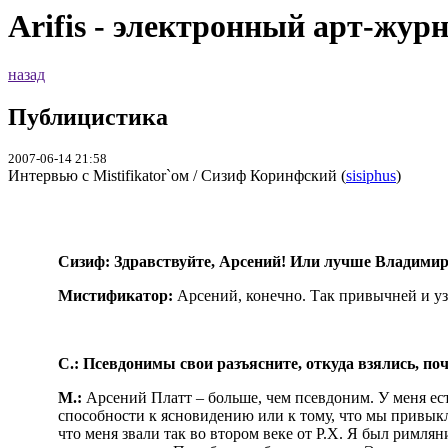
Arifis - электронный арт-жур
назад
Публицистика
2007-06-14 21:58
Интервью с Mistifikator`ом / Сизиф Коринфский (
sisiphus
)
Сизиф: Здравствуйте, Арсений! Или лучше Владими
Мистификатор:
Арсений, конечно. Так привычней и у
С.: Псевдонимы свои разъясните, откуда взялись, по
М.:
Арсений Платт – больше, чем псевдоним. У меня есть
способности к ясновидению или к тому, что мы привыкл
что меня звали так во втором веке от Р.Х. Я был римлян