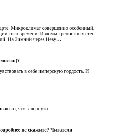
арте. Микроклимат совершенно особенный.
ации того времени. Изломы крепостных стен
йший. На Зимний через Неву…
имости:)?
увствовать в себе имперскую гордость. И
иваю то, что завернуто.
одробнее не скажите? Читатели