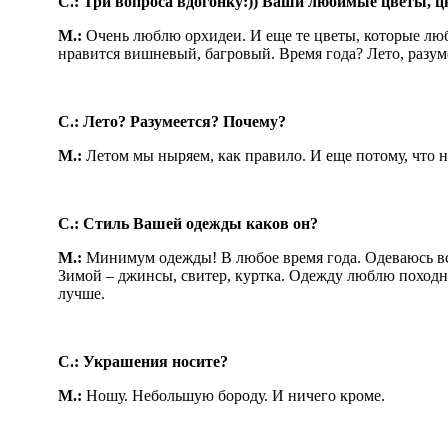
С.: Три вопроса вдогонку:)) Ваши любимые цветы, ц
М.:
Очень люблю орхидеи. И еще те цветы, которые люб
нравится вишневый, багровый. Время года? Лето, разу
С.: Лето? Разумеется? Почему?
М.:
Летом мы ныряем, как правило. И еще потому, что 
С.: Стиль Вашей одежды каков он?
М.:
Минимум одежды! В любое время года. Одеваюсь все
Зимой – джинсы, свитер, куртка. Одежду люблю походн
лучше.
С.: Украшения носите?
М.:
Ношу. Небольшую бороду. И ничего кроме.