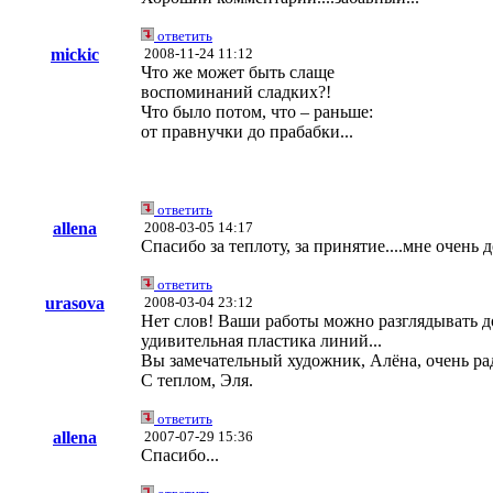
ответить
mickic
2008-11-24 11:12
Что же может быть слаще
воспоминаний сладких?!
Что было потом, что – раньше:
от правнучки до прабабки...
ответить
allena
2008-03-05 14:17
Спасибо за теплоту, за принятие....мне очен
ответить
urasova
2008-03-04 23:12
Нет слов! Ваши работы можно разглядывать до
удивительная пластика линий...
Вы замечательный художник, Алёна, очень ра
С теплом, Эля.
ответить
allena
2007-07-29 15:36
Cпасибо...