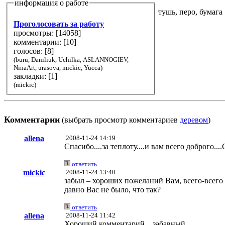
информация о работе
тушь, перо, бумага
Проголосовать за работу
просмотры: [
14058
]
комментарии: [
10
]
голосов: [
8
]
(buru, Daniliuk, Uchilka, ASLANNOGIEV,
NinaArt, urasova, mickic, Yucca)
закладки: [1]
(mickic)
Комментарии
(выбрать просмотр комментариев
деревом
)
allena
2008-11-24 14:19
Спасибо....за теплоту....и вам всего доброго..
ответить
mickic
2008-11-24 13:40
забыл – хороших пожеланий Вам, всего-всего 
давно Вас не было, что так?
ответить
allena
2008-11-24 11:42
Хороший комментарий....забавный...