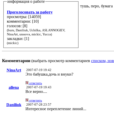
информация о работе
тушь, перо, бумага
Проголосовать за работу
просмотры: [
14059
]
комментарии: [
10
]
голосов: [
8
]
(buru, Daniliuk, Uchilka, ASLANNOGIEV,
NinaArt, urasova, mickic, Yucca)
закладки: [1]
(mickic)
Комментарии
(выбрать просмотр комментариев
списком, нов
NinaArt
2007-07-19 19:42
Это бабушка,дочь и внуки?
ответить
allena
2007-07-19 19:43
Все верно....
ответить
Daniliuk
2007-07-28 23:57
Интересное переплетение линий...