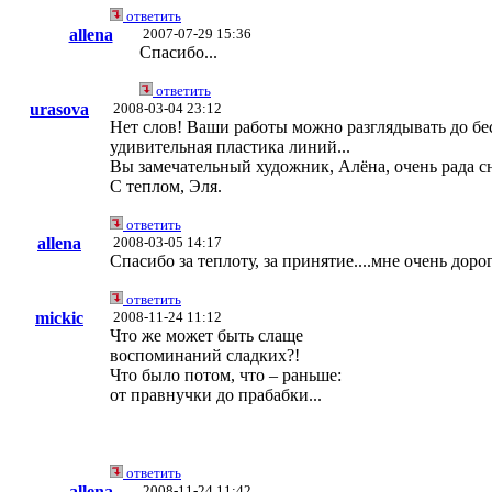
ответить
allena
2007-07-29 15:36
Cпасибо...
ответить
urasova
2008-03-04 23:12
Нет слов! Ваши работы можно разглядывать до бес
удивительная пластика линий...
Вы замечательный художник, Алёна, очень рада с
С теплом, Эля.
ответить
allena
2008-03-05 14:17
Спасибо за теплоту, за принятие....мне очень до
ответить
mickic
2008-11-24 11:12
Что же может быть слаще
воспоминаний сладких?!
Что было потом, что – раньше:
от правнучки до прабабки...
ответить
allena
2008-11-24 11:42