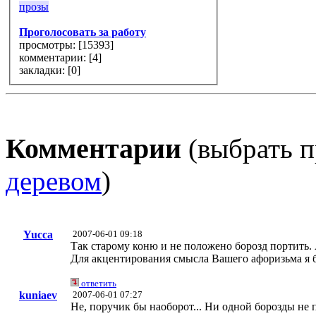
прозы
Проголосовать за работу
просмотры: [
15393
]
комментарии: [
4
]
закладки: [0]
Комментарии
(выбрать п
деревом
)
Yucca
2007-06-01 09:18
Так старому коню и не положено борозд портить. А
Для акцентирования смысла Вашего афоризьма я б
ответить
kuniaev
2007-06-01 07:27
Не, поручик бы наоборот... Ни одной борозды не 