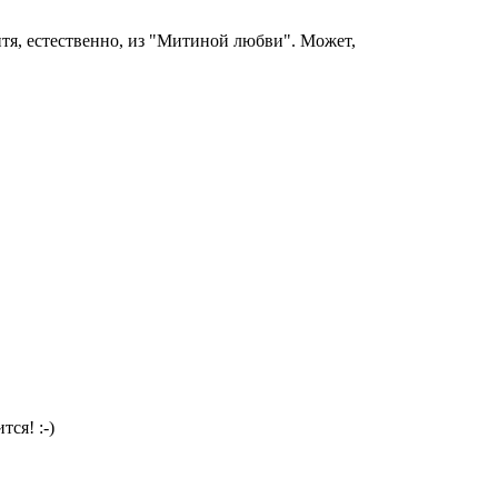
итя, естественно, из "Митиной любви". Может,
ся! :-)