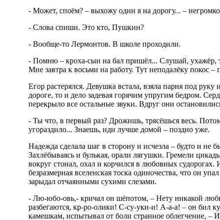
- Может, споём? – выхожу один я на дорогу... – негромк
- Слова спиши. Это кто, Пушкин?
- Вообще-то Лермонтов. В школе проходили.
- Помню – кроха-сын на бал пришёл... Слушай, ухажёр,
Мне завтра к восьми на работу. Тут неподалёку покос –
Егор растерялся. Девушка встала, взяла парня под руку 
дороге, то и дело задевая горячим упругим бедром. Сердц
перекрыло все остальные звуки. Вдруг они остановили
- Ты что, в первый раз? Дрожишь, трясёшься весь. Пот
угораздило... Знаешь, иди лучше домой – поздно уже.
Надежда сделала шаг в сторону и исчезла – будто и не б
Захлёбываясь и булькая, орали лягушки. Гремели цикад
вокруг стонал, охал и корчился в любовных судорогах. И
безразмерная вселенская тоска одиночества, что он уп
зарыдал отчаянными сухими слезами.
- Лю-юбо-овь,- кричал он шёпотом, – Нету никакой любви
разбегаются, кр-ро-олики! С-су-уки-и! А-а-а! – он бил 
камешкам, испытывал от боли странное облегчение, – И я