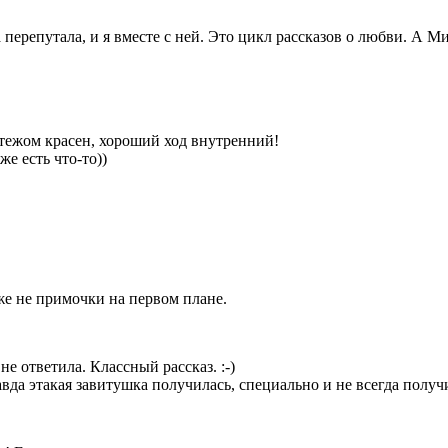
 перепутала, и я вместе с ней. Это цикл рассказов о любви. А М
латежом красен, хороший ход внутренний!
е есть что-то))
 же не примочки на первом плане.
 не ответила. Классный рассказ. :-)
да этакая завитушка получилась, специально и не всегда получит