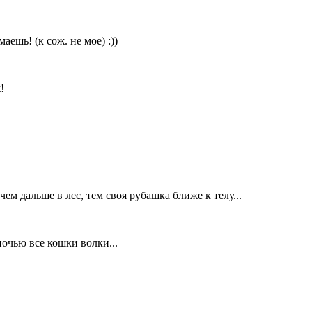
аешь! (к сож. не мое) :))
!
чем дальше в лес, тем своя рубашка ближе к телу...
ночью все кошки волки...