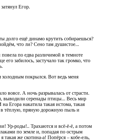
о затянул Егор.
 ты долго ещё динамо крутить собираешься?
 пойдём, что ли? Сено там душистое...
и повела по едва различимой в темноте
е его забилось, застучало так громко, что
сь.
ом холодным покрылся. Вот ведь меня
ыло вовсе. А ночь разрывалась от страсти.
ы, выводили серенады птицы... Весь мир
 на Егора накатила такая истома, такая
ал в тёплую, пряную дорожную пыль и
! Ур-роды!.. Трахаются и всё-ё-ё, а потом
кулаками по земле и, попадая по острым
 такая же скотина-а! Попёрся – кобе-ель,