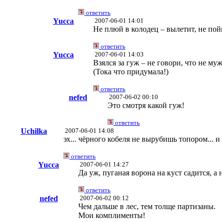
ответить
Yucca
2007-06-01 14:01
Не плюй в колодец – вылетит, не пойм
ответить
Yucca
2007-06-01 14:03
Взялся за гуж – не говори, что не муж
(Тока что придумала!)
ответить
nefed
2007-06-02 00:10
Это смотря какой гуж!
ответить
Uchilka
2007-06-01 14:08
эх... чёрного кобеля не вырубишь топором... и 
ответить
Yucca
2007-06-01 14:27
Да уж, пуганая ворона на куст садится, а 
ответить
nefed
2007-06-02 00:12
Чем дальше в лес, тем толще партизаны.
Мои комплименты!