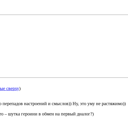
ые сверху
)
 перепадов настроений и смыслов)) Ну, это уму не растяжимо))
то – шутка героини в обмен на первый диалог?)