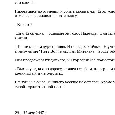
сво-олочь!..
Наоравшись до отупения и сбив в кровь руки, Егор успо
ласковое поглаживание по затылку.
- Кто это?
-Да я, Егорушка, – услышал он голос Надежды. Она села
колени.
- Ты же меня за дуру принял. И повёл, как тёлку... К у
аллеи» читал? Нет? Вот те на. Там Митенька – вроде теб
Она продолжала гладить его, и Егор заплакал по-настоя
- Выхожу одна я на дорогу, – запела слабым, но верным
кремнистый путь блестит...
Но луны не было. И ничего вообще не осталось, кроме 
тихой торжественной песни.
29 – 31 мая 2007 г.