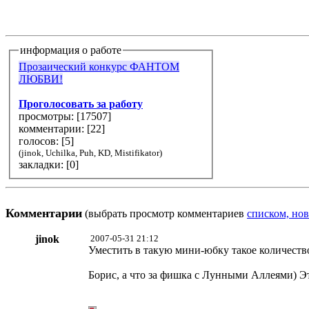
информация о работе
Прозаический конкурс ФАНТОМ
ЛЮБВИ!
Проголосовать за работу
просмотры: [
17507
]
комментарии: [
22
]
голосов: [
5
]
(jinok, Uchilka, Puh, KD, Mistifikator)
закладки: [0]
Комментарии
(выбрать просмотр комментариев
списком, нов
jinok
2007-05-31 21:12
Уместить в такую мини-юбку такое количество
Борис, а что за фишка с Лунными Аллеями) Э