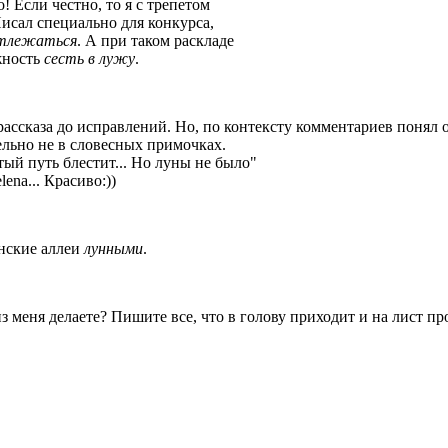
! Если честно, то я с трепетом
Писал специально для конкурса,
тлежаться
. А при таком раскладе
жность
сесть в лужу
.
рассказа до исправлений. Но, по контексту комментариев понял 
тельно не в словесных примочках.
тый путь блестит... Но луны не было"
lena... Красиво:))
нские аллеи
лунными
.
из меня делаете? Пишите все, что в голову приходит и на лист п