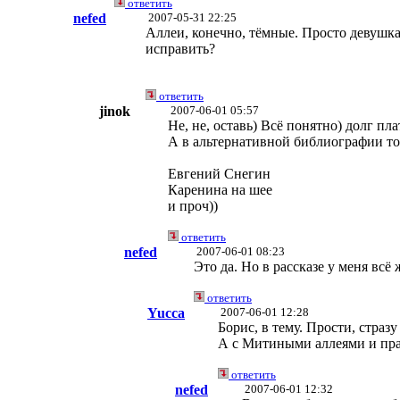
ответить
nefed
2007-05-31 22:25
Аллеи, конечно, тёмные. Просто девушка
исправить?
ответить
jinok
2007-06-01 05:57
Не, не, оставь) Всё понятно) долг п
А в альтернативной библиографии тож
Евгений Снегин
Каренина на шее
и проч))
ответить
nefed
2007-06-01 08:23
Это да. Но в рассказе у меня всё
ответить
Yucca
2007-06-01 12:28
Борис, в тему. Прости, стразу
А с Митиными аллеями и прав
ответить
nefed
2007-06-01 12:32