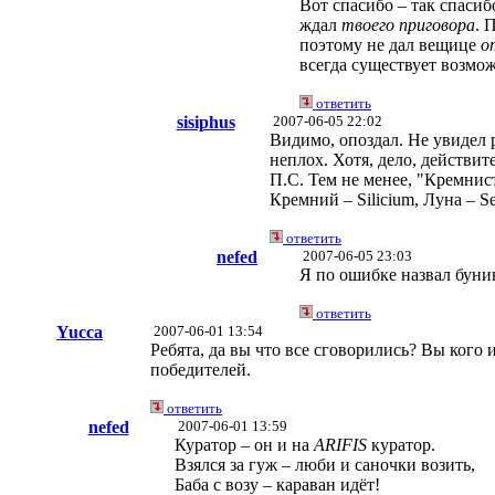
Вот спасибо – так спасибо
ждал
твоего приговора
. 
поэтому не дал вещице
о
всегда существует возмо
ответить
sisiphus
2007-06-05 22:02
Видимо, опоздал. Не увидел 
неплох. Хотя, дело, действи
П.С. Тем не менее, "Кремнис
Кремний – Silicium, Луна – Se
ответить
nefed
2007-06-05 23:03
Я по ошибке назвал буни
ответить
Yucca
2007-06-01 13:54
Ребята, да вы что все сговорились? Вы кого 
победителей.
ответить
nefed
2007-06-01 13:59
Куратор – он и на
ARIFIS
куратор.
Взялся за гуж – люби и саночки возить,
Баба с возу – караван идёт!