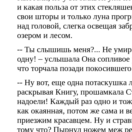
и какая польза от этих стекляше
свои шторы и только луна прог
над головой, слегка освещая з
озером и лесом.
-- Ты слышишь меня?... Не умир
одну! – услышала Она сопливое 
что торчала позади покосившег
-- Ну вот, еще одна потаскушка 
раскрывая Книгу, прошамкала Ст
надоели! Каждый раз одно и тоже
как окаянная, потом же сама и в
приезжим красавцем. Ну и стра
тому что? Пырнул ножем меж реб