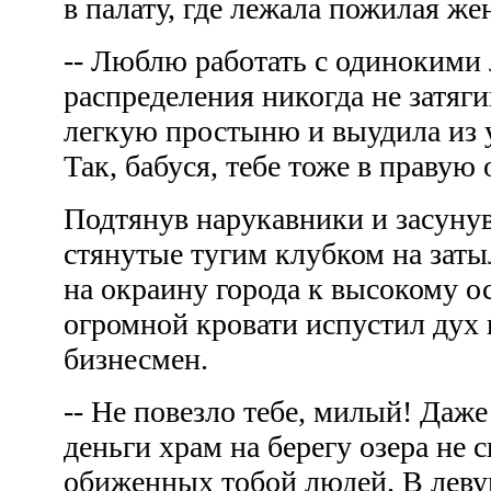
в палату, где лежала пожилая ж
-- Люблю работать с одинокими
распределения никогда не затяги
легкую простыню и выудила из у
Так, бабуся, тебе тоже в правую
Подтянув нарукавники и засунув
стянутые тугим клубком на заты
на окраину города к высокому ос
огромной кровати испустил дух
бизнесмен.
-- Не повезло тебе, милый! Даж
деньги храм на берегу озера не с
обиженных тобой людей. В леву