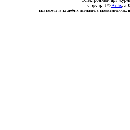
Электронный арт-журн
Copyright ©
Arifis
, 20
при перепечатке любых материалов, представленных на с