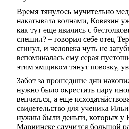
Время тянулось мучительно мед
накатывала волнами, Ковязин уж
как тут еще явились с бестолко
спешил? – говорил себе отец Тер
сгинул, и человека чуть не загуб
вспоминалась ему серая пустошь,
этим ямщиком тянут повозку, увя
Забот за прошедшие дни накопи
нужно было окрестить пару ино
венчаться, а еще исходатайствов
свидетельство для ученика Иль
нужны были деньги, которых у 
Мариинске случился большой раз