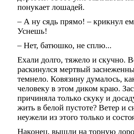
понукает лошадей.
– А ну сядь прямо! – крикнул ем
Уснешь!
– Нет, батюшко, не сплю...
Ехали долго, тяжело и скучно. В
раскинулся мертвый заснеженны
темнело. Ковязину думалось, ка
человеку в этом диком краю. За
причиняла только скуку и досад
жить в белой пустоте? Ветер и сн
неужели из этого только и сост
Наконец, вышли на торную дорог