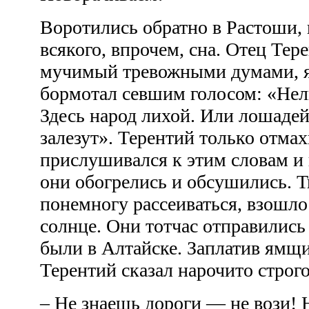
Воротились обратно в Растоши, 
всякого, впрочем, сна. Отец Тер
мучимый тревожными думами, я
бормотал севшим голосом: «Нель
Здесь народ лихой. Или лошадей
залезут». Терентий только отмах
прислушивался к этим словам и 
они обогрелись и обсушились. Т
понемногу рассеиваться, взошло
солнце. Они тотчас отправились 
были в Алтайске. Заплатив ямщ
Терентий сказал нарочито строг
– Не знаешь дороги — не вози! 