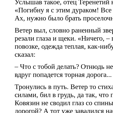
Услышав такое, отец Теренетий 
«Погибну я с этим дураком! Все
Ах, нужно было брать проселоч
Ветер выл, словно раненный зве
резали глаза и щеки. «Ничего, –
повозке, одежда теплая, как-ни
сказал:
– Что с тобой делать? Отнюдь не
вдруг попадется торная дорога..
Тронулись в путь. Ветер то стих
силами, бил в грудь, да так, что
Ковязин не сводил глаз со спин
дорогой? А тот уже завалился н