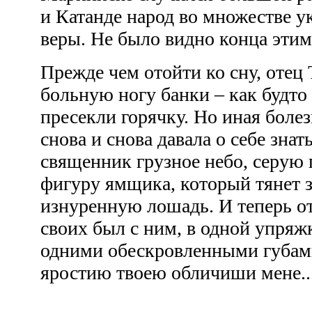
и Катанде народ во множестве у
веры. Не было видно конца этим
Прежде чем отойти ко сну, отец
больную ногу банки – как будто 
пресекли горячку. Но иная болез
снова и снова давала о себе знат
священник грузное небо, серую
фигуру ямщика, который тянет 
изнуренную лошадь. И теперь о
своих был с ним, в одной упряжке
одними обескровленными губами
яростию твоею обличиши мене..