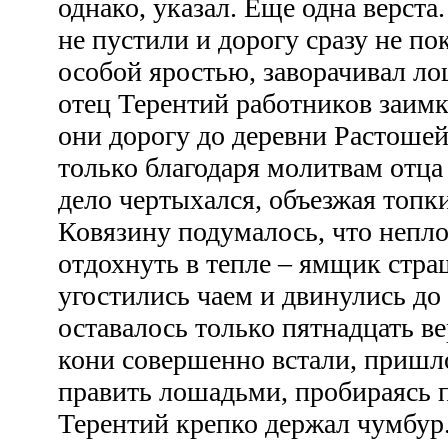
однако, указал. Еще одна верста
не пустили и дорогу сразу не пок
особой яростью, заворачивал ло
отец Терентий работников заимк
они дорогу до деревни Растошей
только благодаря молитвам отца
дело чертыхался, объезжая топки
Ковязину подумалось, что непло
отдохнуть в тепле – ямщик стра
угостились чаем и двинулись до
оставалось только пятнадцать ве
кони совершенно встали, пришло
править лошадьми, пробираясь п
Терентий крепко держал чумбур