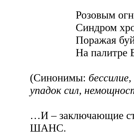
Розовым огнём 
Синдром хроничес
Поражая буйным
На палитре Божь
(Синонимы:
бессилие,
упадок сил, немощнос
…И – заключающие с
ШАНС.