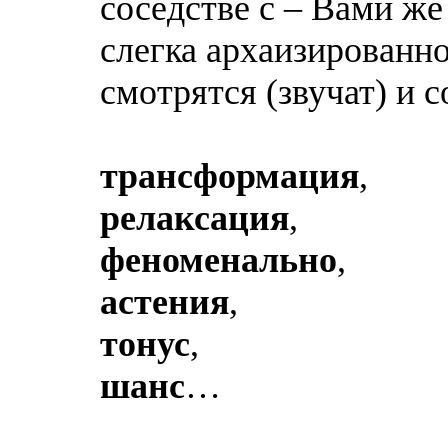
соседстве с – Вами ж
слегка архаизированн
смотрятся (звучат) и 
трансформация
,
релаксация
,
феноменально
,
астения
,
тонус
,
шанс
…