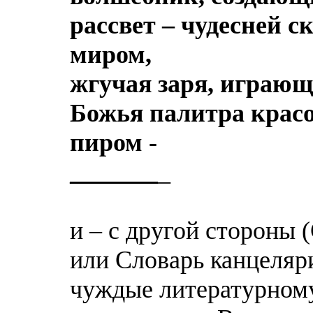
рассвет – чудесней 
миром,
жгучая заря, играющ
Божья палитра крас
пиром -
_
_
_
_
_
_
_
_
и – с другой стороны 
или Словарь канцеляри
чуждые литературному 