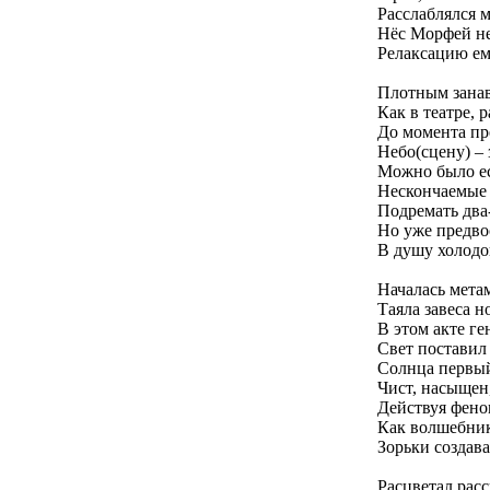
Расслаблялся 
Нёс Морфей н
Релаксацию ем
Плотным занав
Как в театре, 
До момента пр
Небо(сцену) – 
Можно было ес
Нескончаемые
Подремать два
Но уже предв
В душу холодо
Началась мета
Таяла завеса н
В этом акте г
Свет поставил
Солнца первый
Чист, насыщен,
Действуя фено
Как волшебник
Зорьки создава
Расцветал расс