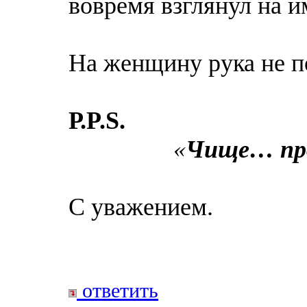
вовремя взглянул на 
На женщину рука не п
Р.P.S.
«
Чище… пр
С уважением.
ответить