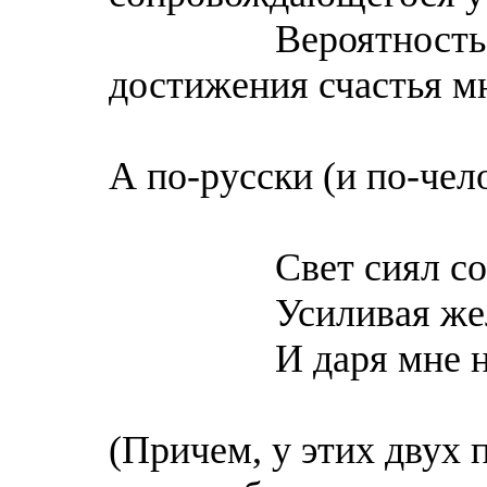
Вероятность осу
достижения счастья мн
А по-русски (и по-чело
Свет сиял софи
Усиливая желан
И даря мне надеж
(Причем, у этих двух 