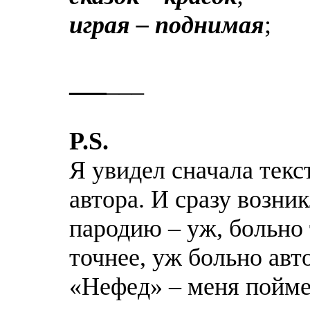
играя – поднимая
;
_
_
_
___
P.S.
Я увидел сначала текс
автора. И сразу возни
пародию – уж, больно 
точнее, уж больно авт
«Нефед» – меня пойме