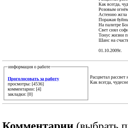
Как всегда, чу
Розовым огнём
Астению жгла 
Поражая буйн
На палитре Бо
Свет сиял софи
Тонус жизни п
Шанс на счасть
01.10.2009г.
информация о работе
Расцветал рассвет 
Проголосовать за работу
Как всегда, чудесне
просмотры: [
4536
]
комментарии: [
4
]
закладки: [0]
Комментарии
(выбрать п