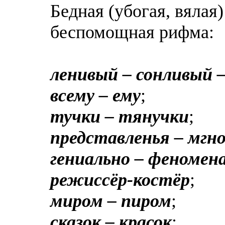
Бедная (убогая, вялая
беспомощная рифма:
ленивый – сонливый 
всему – ему
;
тучки – тянучки
;
представленья – мгн
гениально – феномена
режиссёр-костёр
;
миром – пиром
;
сказок – красок
;