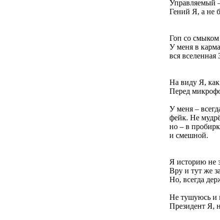
Управляемый –
Гений Я, а не 
Гоп со смыком!
У меня в карма
вся вселенная 
На виду Я, как
Перед микрофо
У меня – всегда
фейк. Не мудр
но – в пробирк
и смешной.
Я историю не 
Вру и тут же 
Но, всегда дер
Не тушуюсь и 
Президент Я, н