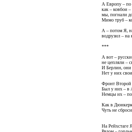
А Европу – по
как – ковбои –
мы, погнали д
Мимо труб – к
А – потом Я, н
водрузил – на 
***
А вот – русски
не цепляли – с
И Берлин, они 
Нет у них свои
Фронт Второй 
Был у них – в
Немцы их – по
Как в Дюнкерк
Чуть не сброс
На Рейхстаге 
Рядом – горды