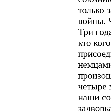
только 
войны. 
Три год
кто кого
присоед
немцами
произошё
четыре 
наши со
задворк