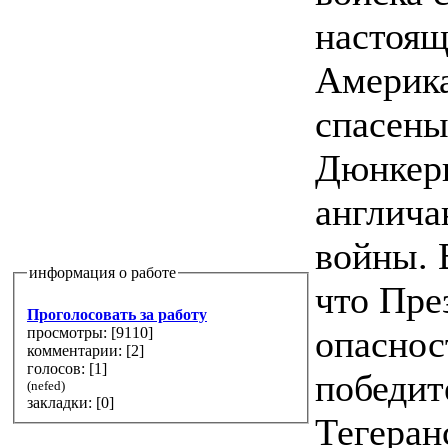
настоящ
Америка
спасены
Дюнкерк
англича
войны. 
информация о работе
что Пре
Проголосовать за работу
опаснос
просмотры: [
9110
]
комментарии: [
2
]
голосов: [
1
]
победит
(nefed)
закладки: [0]
Тегеран