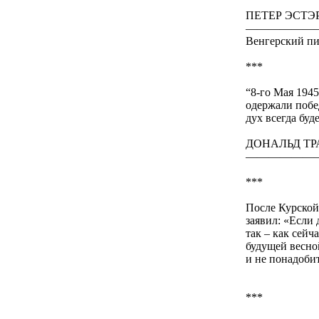
ПЕТЕР ЭСТЭ
——————
Венгерский пи
***
“8-го Мая 194
одержали побе
дух всегда буд
ДОНАЛЬД ТР
——————
***
После Курско
заявил: «Если 
так – как сейч
будущей весно
и не понадоби
***