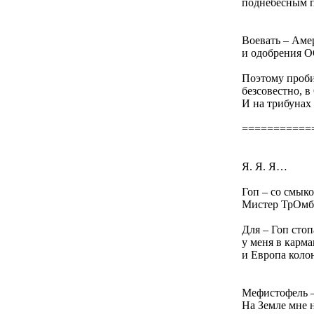
поднебесным п
Воевать – Амер
и одобрения О
Поэтому проб
безсовестно, в
И на трибунах
===========
Я. Я. Я…
Гоп – со смыко
Мистер ТрОмб 
Для – Гоп стоп
у меня в карм
и Европа коло
Мефистофель –
На Земле мне 