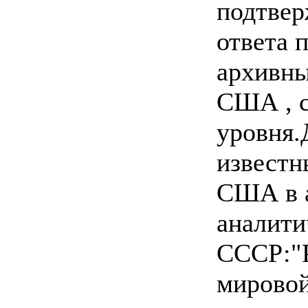
подтвер
ответа 
архивны
США , с
уровня.
известн
США в а
аналити
СССР:"Р
мирово