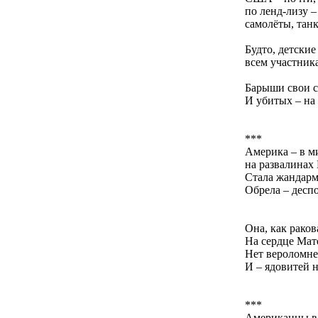
по ленд-лизу –
самолёты, тан
Будто, детски
всем участник
Барыши свои с
И убитых – на
***
Америка – в м
на развалинах
Стала жандарм
Обрела – десп
Она, как раков
На сердце Мат
Нет вероломне
И – ядовитей н
***
Американцы в 