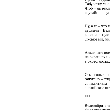
Табуретку мне
Чтоб – на земл
случайно не уп
Ну, а те – что 
держали – Ве
колониальную 
Эксьюз ми, ми
Англичане вое
на окраинах и 
в окрестностя
Семь годков на
запугано – сти
с пикантным –
английские шт
***
Великобритани
была огромная 