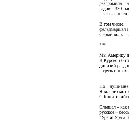
разгромила – 
гадов – 330 ты
взяла – в плен.
В том числе,
фельдмаршал П
Серый волк – с
***
Мы Америку пр
В Курской битв
дивизий раздо
в грязь и прах.
По – душе мне 
Я во сне смотр
С Капитолийск
Слышал – как 
русское – бесс
"Ура-а! Ура-а- 