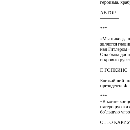
героизма, храб
АВТОР.
————
***
«Мы никогда н
является глав
над Гитлером 
Она была дост
и кровью русс
Г. ГОПКИНС.
——————
Ближайший по
президента Ф. 
***
«В конце конц
пятеро русски
бо´льшую угроз
ОТТО КАРИУ
————— —