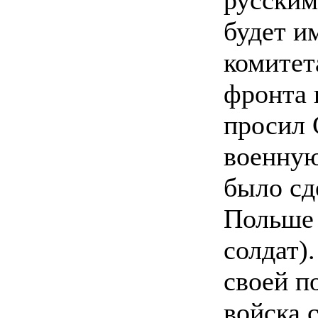
русским
будет и
комитет
фронта 
просил 
военную
было сд
Польше 
солдат)
своей п
войска 