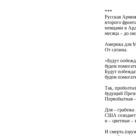
***
Русская Армия
второго фронт
немцами в Ард
месяца – до о
Америка для М
От сатаны.
«Будут побежд
будем помогать
Будут побеждат
будем помогат
Так, проболта
будущий През
Первобытная –
Для – грабежа
США созидает
и – цветные –
И смерть (ору