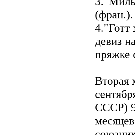
3."Миль
(фран.).
4."Готт 
девиз н
пряжке 
Вторая 
сентября
СССР) 9 
месяцев
союзник