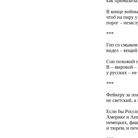
как примазать
В конце войны 
чтоб на пиру у
порог – незасл
***
Гоп со смыком
видел – вещий
Сон похожий н
В – мировой – 
у русских – не
***
Фейкеру за лож
не светский, а
Если бы Россия
Америке и Анг
немецких, фаш
и тюрем, и печ