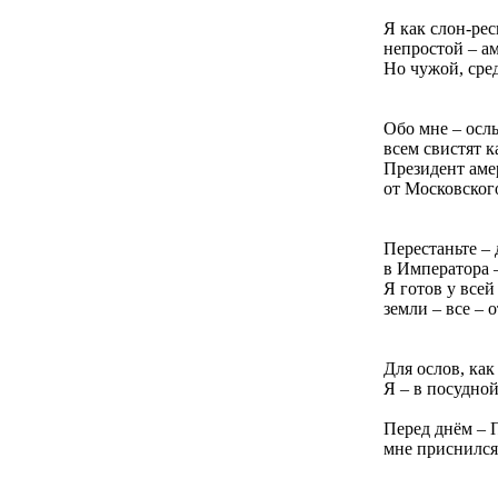
Я как слон-ре
непростой – а
Но чужой, сре
Обо мне – ослы
всем свистят к
Президент аме
от Московског
Перестаньте –
в Императора –
Я готов у все
земли – все – 
Для ослов, как
Я – в посудной
Перед днём – 
мне приснился