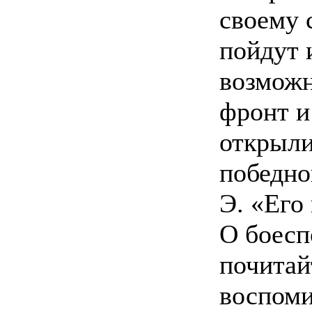
своему 
пойдут 
возможн
фронт и
открыли
победно
Э. «Его
О боесп
почитай
воспоми