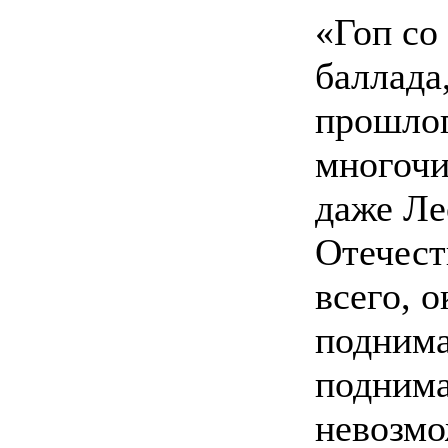
«Гоп со
баллада
прошлог
многочи
даже Ле
Отечест
всего, о
поднима
поднима
невозмо