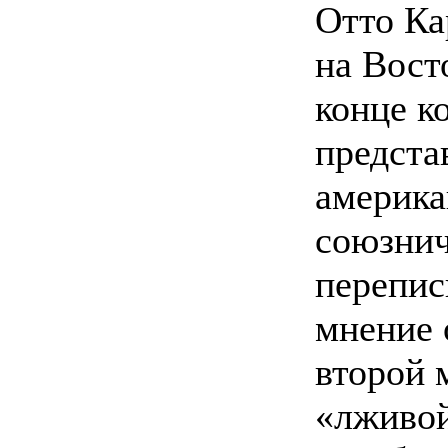
Отто Ка
на Вост
конце к
предста
америка
союзнич
перепис
мнение 
второй 
«лживой