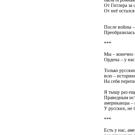
От Гитлера за 
От неё остался
После войны –
Преобразилась
***
Мы – конечно –
Ордена – у нас
Только русские
всю – историю
На себя переп
Я тыщу раз ещё
Праведным ист
американцы – 
У русских, не 
***
Есть у нас, ам