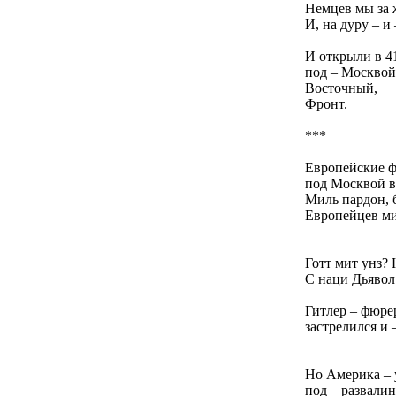
Немцев мы за 
И, на дуру – и 
И открыли в 4
под – Москвой
Восточный,
Фронт.
***
Европейские ф
под Москвой в 
Миль пардон, б
Европейцев м
Готт мит унз? 
С наци Дьявол!
Гитлер – фюрер
застрелился и 
Но Америка – 
под – развалин