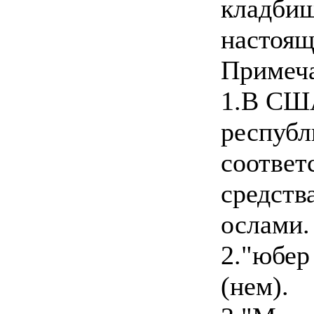
кладбищ
настоящ
Примеч
1.В США
республ
соответ
средств
ослами.
2."юбер
(нем).