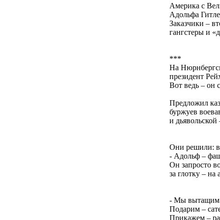
Америка с Вел
Адольфа Гитле
Заказчики – в
гангстеры и «
***
На Нюрнбергс
президент Рейх
Вот ведь – он 
Предложил каз
буржуев воева
и дьявольской 
Они решили: в
- Адольф – фаш
Он запросто в
за глотку – на
- Мы вытащим е
Подарим – сат
Прикажем – ра