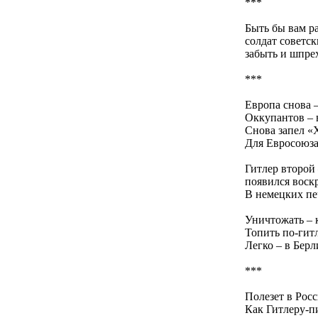
***
Быть бы вам ра
солдат советск
забыть и шпре
***
Европа снова 
Оккупантов – 
Снова запел «
Для Евросоюза
Гитлер второй 
появился воск
В немецких пе
Уничтожать – к
Топить по-гит
Легко – в Бер
***
Полезет в Рос
Как Гитлеру-пи