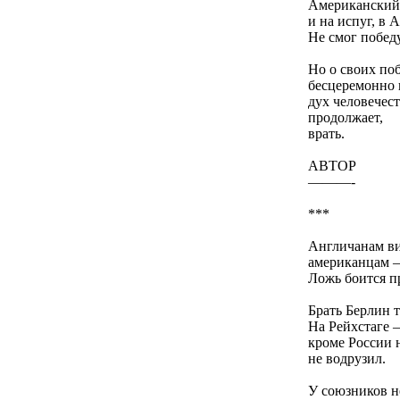
Американский 
и на испуг, в 
Не смог побед
Но о своих по
бесцеремонно 
дух человечест
продолжает,
врать.
АВТОР
———-
***
Англичанам ви
американцам –
Ложь боится п
Брать Берлин т
На Рейхстаге –
кроме России 
не водрузил.
У союзников н