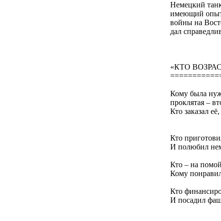
Немецкий танк
имеющий опыт
войны на Вост
дал справедли
«КТО ВОЗРА
===========
Кому была нуж
проклятая – в
Кто заказал её,
Кто приготови
И полюбил не
Кто – на помо
Кому понравил
Кто финансир
И посадил фаш