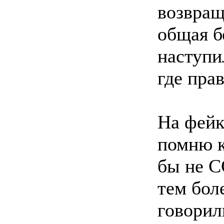
возвращ
общая б
наступи
где прав
На фейк
помню к
бы не С
тем бол
говорил