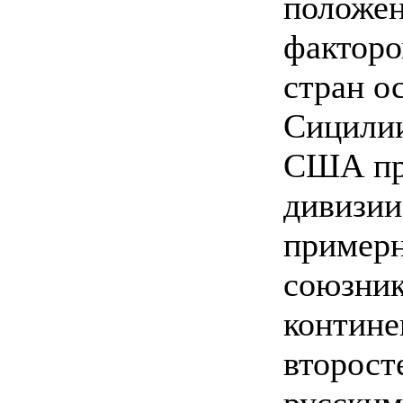
положен
факторо
стран ос
Сицилии
США про
дивизии
примерн
союзник
контине
второст