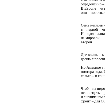
определённо – 
В Европе – чут
они – повоева
Семь месяцев 
в – первой – м
И – одиннадца
на мировой,
второй.
Две войны – м
десять с полов
Но Америке в 
полтора года. 
только – в кон
Чтоб – на пиро
не опоздать, 
и англичанам 
фронт – для СС