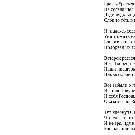
Братья братьев
На соседа шел 
Дяди дядь тащи
Словно тёть в 
И, надеясь со
Уничтожить на
Бог вселенски
Подорвал их г
Ветерок развея
Нет, Творец не
Наши пращуры
Вновь пороки 
Все забыли о п
Из полей звуч
И себя Господ
Оказаться на З
Тут хлебнул Он
Что едва хвати
И не зря, идя 
Бог нас понял 