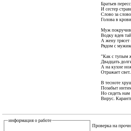
Братьев перес
И сестер страв
Слово за слово
Голова в крови
Муж покручива
Водку вдев та
А жену трясет
Рядом с мужик
"Как с тупым 
Двадцать долги
А на кухне но
Отражает свет.
В тесноте хру
Позабыт инти
Но сидеть нам
Вирус. Карант
информация о работе
Проверка на прочн