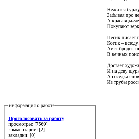
Нежится буржу
Забывая про де
А красавцы-ме
Покупают зерк
Пёсик писает 
Котик – всюду,
Аист бродит п
В вечных поис
Достает худож
И на деву щурит
А соседка сно
Из трубы росс
информация о работе
Проголосовать за работу
просмотры: [
7569
]
комментарии: [
2
]
закладки: [0]