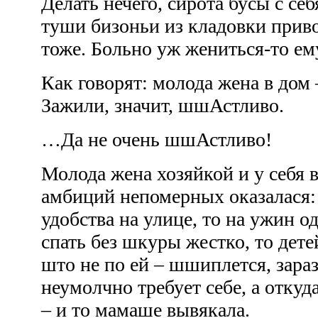
Делать нечего, сирота бусы с се
туши бизоньи из кладовки приво
тоже. Больно уж жениться-то е
Как говорят: молода жена в дом 
Зажили, значит, шшАстливо.
…Да не очень шшАстливо!
Молода жена хозяйкой и у себя в
амбиций непомерных оказалася: 
удобства на улице, то на ужин о
спать без шкуры жестко, то дете
што не по ей – шшиплется, зара
неумолчно требует себе, а откуд
– и то мамаше вывякала.