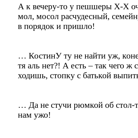
А к вечеру-то у пешшеры Х-Х оч
мол, мосол расчудесный, семейн
в порядок и пришло!
… КостинУ ту не найти уж, коне
тя аль нет?! А есть – так чего ж
ходишь, стопку с батькой выпи
… Да не стучи рюмкой об стол-т
нам ужо!