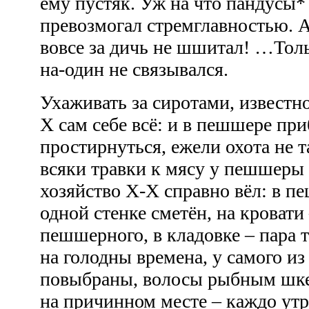
ему пустяк. Уж на что пандусы*
превозмогал стремглавностью. А
вовсе за дичь не шшитал! …Тол
на-один не связывался.
Ухаживать за сиротами, известно
Х сам себе всё: и в пешшере приб
простирнуться, ежели охота не 
всяки травки к мясу у пешшеры
хозяйство Х-Х справно вёл: в п
одной стенке сметён, на кроват
пешшерного, в кладовке – пара 
на голодны времена, у самого из
повыбраны, волосы рыбным шке
на причинном месте – каждо утр