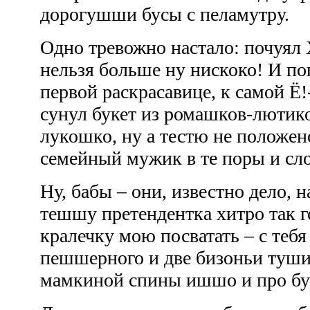
дорогушши бусы с пеламутру.
Одно тревожно настало: почуял 
нельзя больше ну нискоко! И по
первой раскрасавице, к самой Ё
сунул букет из ромашков-лютико
лукошко, ну а тестю не положен
семейный мужик в те поры и сло
Ну, бабы – они, известно дело, н
тешшу претендентка хитро так г
кралечку мою посватать – с теб
пешшерного и две бизоньи туши 
мамкиной спины ишшо и про бу