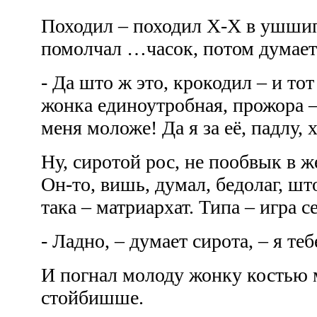
Походил – походил Х-Х в ушшип
помолчал …часок, потом думае
- Да што ж это, крокодил – и тот 
жонка единоутробная, прожора – 
меня моложе! Да я за её, падлу,
Ну, сиротой рос, не пообвык в ж
Он-то, вишь, думал, бедолаг, шт
така – матриархат. Типа – игра 
- Ладно, – думает сирота, – я т
И погнал молоду жонку костью 
стойбишше.