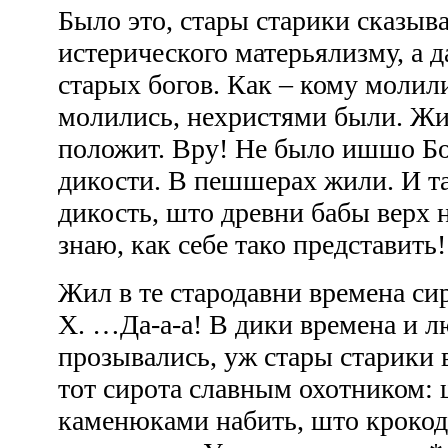
Было это, стары старики сказыва
истерического матерьялизму, а 
старых богов. Как – кому молил
молились, нехристями были. Жи
положит. Вру! Не было ишшо Бог
дикости. В пешшерах жили. И т
дикость, што древни бабы верх 
знаю, как себе тако представить
Жил в те стародавни времена си
Х. …Да-а-а! В дики времена и 
прозывались, уж стары старики 
тот сирота славным охотником: 
каменюками набить, што крокод