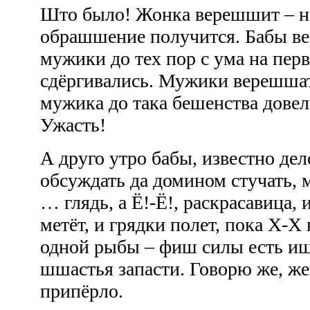
Што было! Жонка верешшит – не
обрашшение получится. Бабы ве
мужики до тех пор с ума на пер
сдёргивались. Мужики верешшат
мужика до така бешенства довел
Ужасть!
А друго утро бабы, известно дел
обсуждать да домином стучать, 
… глядь, а Ё!-Ё!, раскрасавица,
метёт, и грядки полет, пока Х-Х
одной рыбы – фиш силы есть иш
шшастья запасти. Говорю же, же
припёрло.