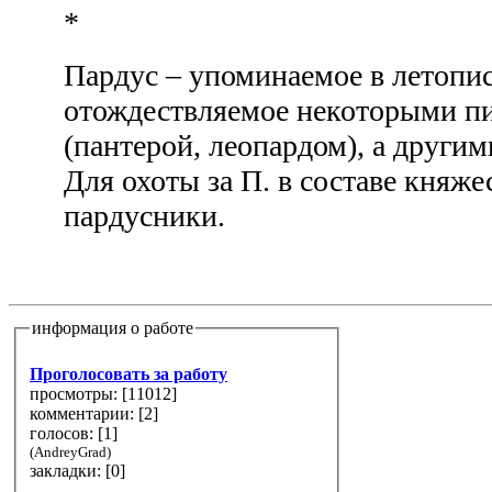
*
Пардус – упоминаемое в летопи
отождествляемое некоторыми пи
(пантерой, леопардом), а другим
Для охоты за П. в составе княж
пардусники.
информация о работе
Проголосовать за работу
просмотры: [
11012
]
комментарии: [
2
]
голосов: [
1
]
(AndreyGrad)
закладки: [0]