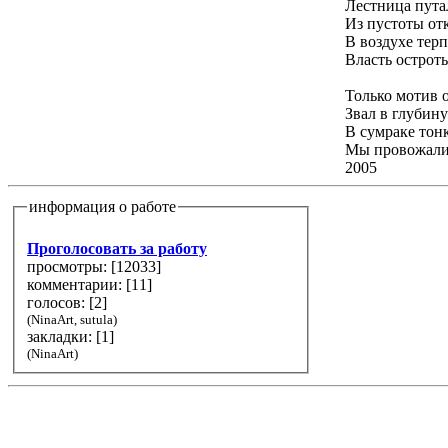
Лестница пута
Из пустоты от
В воздухе тер
Власть остроты
Только мотив 
Звал в глубин
В сумраке тон
Мы провожали
2005
информация о работе
Проголосовать за работу
просмотры: [
12033
]
комментарии: [
11
]
голосов: [
2
]
(NinaArt, sutula)
закладки: [1]
(NinaArt)