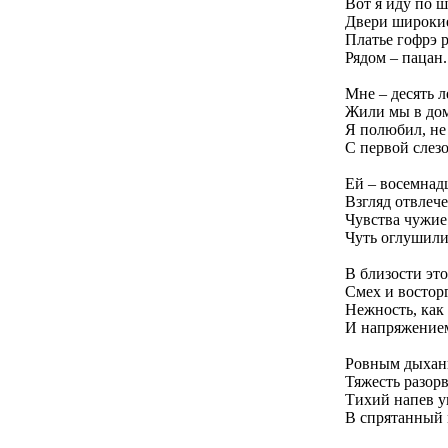
Вот я иду по 
Двери широкие 
Платье гофрэ 
Рядом – пацан.
Мне – десять л
Жили мы в дом
Я полюбил, не 
С первой слез
Ей – восемнадц
Взгляд отвлече
Чувства чужие
Чуть оглушил
В близости это
Смех и востор
Нежность, как
И напряжением
Ровным дыхан
Тяжесть разорв
Тихий напев у
В спрятанный 