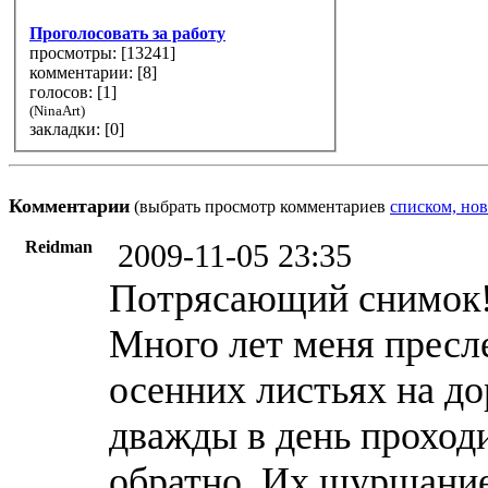
Проголосовать за работу
просмотры: [
13241
]
комментарии: [
8
]
голосов: [
1
]
(NinaArt)
закладки: [0]
Комментарии
(выбрать просмотр комментариев
списком, нов
Reidman
2009-11-05 23:35
Потрясающий снимок!С
Много лет меня пресл
осенних листьях на д
дважды в день проходи
обратно..Их шуршание