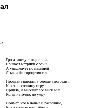
нал
g
)
1.
Гроза заведует окраиной,
Срывает метрики с осин.
А унаследует по маминой
Язык и благородство сын.
Продавит шпоры, в сердце выстрелит,
Как за песочницу игру
Приняв, и выселит все выси мне,
Когда неточно, но умру.
Поймет, что в пойме и расселине,
Как в горном чае чабреца