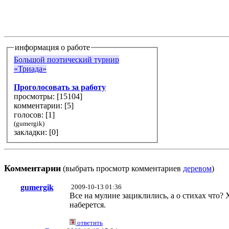
информация о работе
Большой поэтический турнир
«Триада»
Проголосовать за работу
просмотры: [
15104
]
комментарии: [
5
]
голосов: [
1
]
(gumergik)
закладки: [0]
Комментарии
(выбрать просмотр комментариев
деревом
)
gumergik
2009-10-13 01:36
Все на мулине зациклились, а о стихах что? 
наберется.
ответить