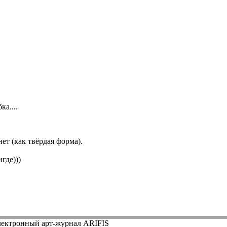
а....
ет (как твёрдая форма).
где)))
ектронный арт-журнал ARIFIS