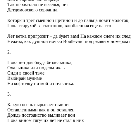
Так не хватало не веселья, нет –
Детдомовского сорванца,
Который трет смешной щетиной и до пальца ловит молоток,
Пока старухой за скотиною, влюбленная еще на сто
Лет ветка пригрозит – да будет вам! На каждом снеге их сле
Нежны, как душной ночью Boullevard под ржавым номером 
2.
Пока нет для блуда бездельника,
Охальника или подельника -
Сиди в своей тьме,
Выбирай мулиме
На кофточку ниткой из тельника.
3.
Какую осень вырывает ставни
Оставленными как и он оставлен
Дождь постоянство выливает вон
Пока вином тягучих лет не стал в них