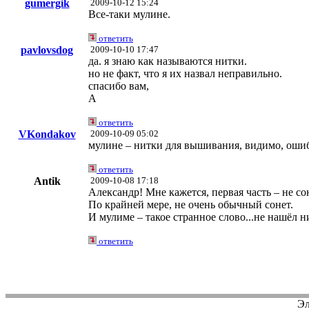
gumergik
2009-10-12 15:24
Все-таки мулине.
ответить
pavlovsdog
2009-10-10 17:47
да. я знаю как называются нитки.
но не факт, что я их назвал неправильно.
спасибо вам,
А
ответить
VKondakov
2009-10-09 05:02
мулине – нитки для вышивания, видимо, ошибк
ответить
Antik
2009-10-08 17:18
Александр! Мне кажется, первая часть – не сон
По крайней мере, не очень обычный сонет.
И мулиме – такое странное слово...не нашёл ни
ответить
Эл