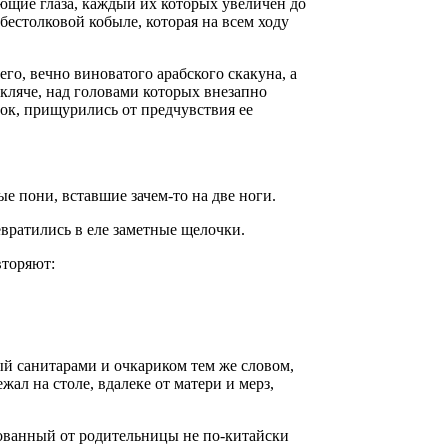
ающие глаза, каждый их которых увеличен до
бестолковой кобыле, которая на всем ходу
его, вечно виноватого арабского скакуна, а
ляче, над головами которых внезапно
омок, прищурились от предчувствия ее
ые пони, вставшие зачем-то на две ноги.
ревратились в еле заметные щелочки.
овторяют:
ый санитарами и очкариком тем же словом,
ал на столе, вдалеке от матери и мерз,
дованный от родительницы не по-китайски