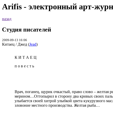
Arifis - электронный арт-жур
назад
Студия писателей
2009-09-13 16:06
Китаец / Джед (
Jead
)
К И Т А Е Ц
п о в е с т ь
Врач, поганец, щурик очкастый, право слово – желтая р
мерином…Оттопырил в сторону два кривых своих пальц
улыбается своей хитрой улыбкой цвета кукурузного мас
зловоние местного производства. Желтая рыба…