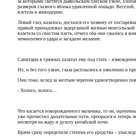
за которыми светятся дьявольским блеском узкие, хлоп
размеров глазного яблока удивленной лошади. Веселой, 
влетела в живодерню.
Левый глаз, казалось, достался его хозяину от постаревш
правый принадлежал задерганной жизнью монгольской к
взлетела со свистом плеть, отчего оба они сжались в к
неминуемого удара и загадали желание.
Санитары в грязных халатах ему под стать – изможденн
Их, и без того узкие, глаза расплылись в умилении и п
Они тоже, вслед за желтым черепом удовлетворенно п
- Холосо, холосо…
Что касается новорожденного мальчика, то он, оцененн
уже прочистил дыхательные пути, проорался и теперь леж
несмотря на жару и духоту китайской ночи.
Врачи сразу определили степень его уродства – унасле