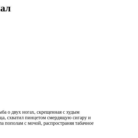
нал
ыба о двух ногах, скрещенная с худым
а, схватил пинцетом смердящую сигару и
ла пополам с мочой, распространяя табачное