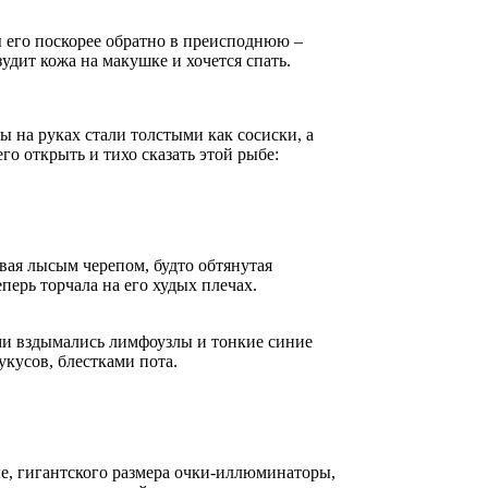
ты его поскорее обратно в преисподнюю –
удит кожа на макушке и хочется спать.
ы на руках стали толстыми как сосиски, а
его открыть и тихо сказать этой рыбе:
ивая лысым черепом, будто обтянутая
перь торчала на его худых плечах.
ми вздымались лимфоузлы и тонкие синие
кусов, блестками пота.
ые, гигантского размера очки-иллюминаторы,