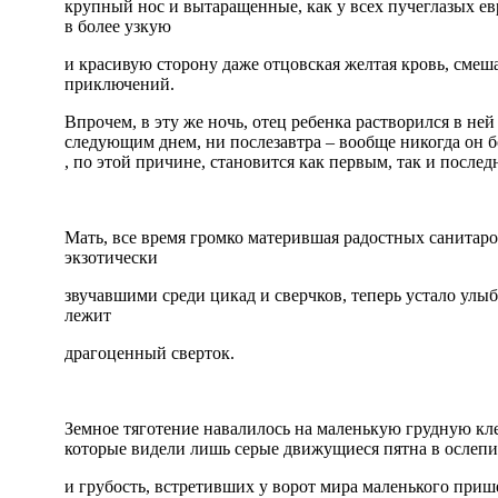
крупный нос и вытаращенные, как у всех пучеглазых ев
в более узкую
и красивую сторону даже отцовская желтая кровь, сме
приключений.
Впрочем, в эту же ночь, отец ребенка растворился в ней
следующим днем, ни послезавтра – вообще никогда он б
, по этой причине, становится как первым, так и после
Мать, все время громко матерившая радостных санитар
экзотически
звучавшими среди цикад и сверчков, теперь устало улыба
лежит
драгоценный сверток.
Земное тяготение навалилось на маленькую грудную кле
которые видели лишь серые движущиеся пятна в ослепит
и грубость, встретивших у ворот мира маленького прише