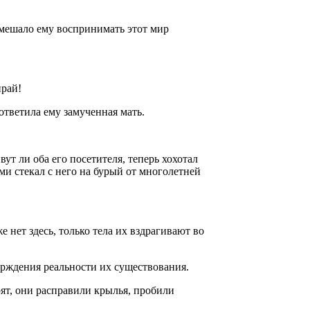
 мешало ему воспринимать этот мир
ирай!
 ответила ему замученная мать.
ут ли оба его посетителя, теперь хохотал
ями стекал с него на бурый от многолетней
же нет здесь, только тела их вздрагивают во
ерждения реальности их существования.
рят, они расправили крылья, пробили