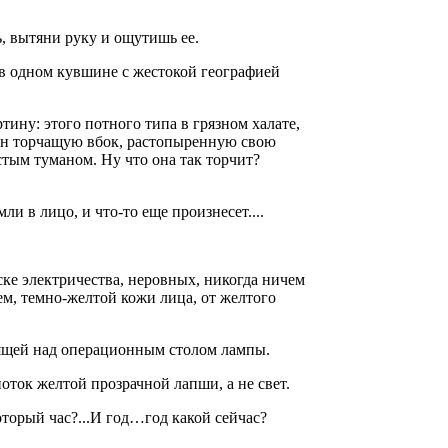
явь, вытяни руку и ощутишь ее.
 в одном кувшине с жестокой географией
ртину: этого потного типа в грязном халате,
лан торчащую вбок, растопыренную свою
тым туманом. Ну что она так торчит?
ли в лицо, и что-то еще произнесет....
ке электричества, неровных, никогда ничем
м, темно-желтой кожи лица, от желтого
орящей над операционным столом лампы.
 поток желтой прозрачной лапши, а не свет.
оторый час?...И год…год какой сейчас?