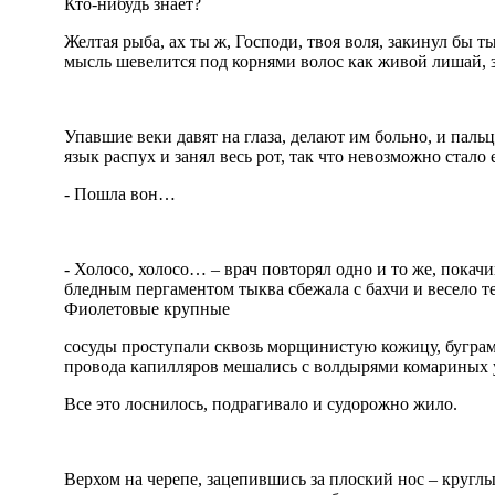
Кто-нибудь знает?
Желтая рыба, ах ты ж, Господи, твоя воля, закинул бы 
мысль шевелится под корнями волос как живой лишай, з
Упавшие веки давят на глаза, делают им больно, и пальц
язык распух и занял весь рот, так что невозможно стало 
- Пошла вон…
- Холосо, холосо… – врач повторял одно и то же, покач
бледным пергаментом тыква сбежала с бахчи и весело те
Фиолетовые крупные
сосуды проступали сквозь морщинистую кожицу, бугра
провода капилляров мешались с волдырями комариных у
Все это лоснилось, подрагивало и судорожно жило.
Верхом на черепе, зацепившись за плоский нос – кругл