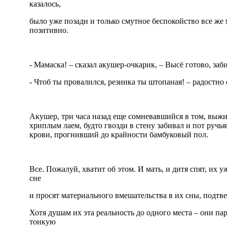
казалось,
было уже позади и только смутное беспокойство все же
позитивно.
- Мамаска! – сказал акушер-очкарик, – Высё готово, заб
- Чтоб ты провалился, резинка ты штопаная! – радостно
Акушер, три часа назад еще сомневавшийся в том, выжив
хриплым лаем, будто гвозди в стену забивал и пот ручь
крови, прогнивший до крайности бамбуковый пол.
Все. Пожалуй, хватит об этом. И мать, и дитя спят, их у
сне
и просят материального вмешательства в их сны, подтв
Хотя душам их эта реальность до одного места – они па
тонкую