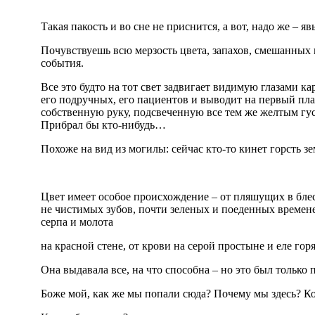
Такая пакость и во сне не приснится, а вот, надо же – 
Почувствуешь всю мерзость цвета, запахов, смешанных
события.
Все это будто на тот свет задвигает видимую глазами ка
его подручных, его пациентов и выводит на первый п
собственную руку, подсвеченную все тем же желтым гус
Прибрал бы кто-нибудь…
Похоже на вид из могилы: сейчас кто-то кинет горсть зем
Цвет имеет особое происхождение – от пляшущих в блес
не чистимых зубов, почти зеленых и поеденных времене
серпа и молота
на красной стене, от крови на серой простыне и еле г
Она выдавала все, на что способна – но это был только
Боже мой, как же мы попали сюда? Почему мы здесь? К