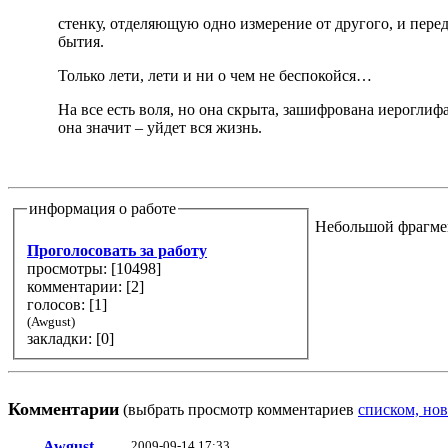
стенку, отделяющую одно измерение от другого, и перед
бытия.
Только лети, лети и ни о чем не беспокойся…
На все есть воля, но она скрыта, зашифрована иероглифа
она значит – уйдет вся жизнь.
информация о работе
Небольшой фрагме
Проголосовать за работу
просмотры: [
10498
]
комментарии: [
2
]
голосов: [
1
]
(Awgust)
закладки: [0]
Комментарии
(выбрать просмотр комментариев
списком, нов
Awgust
2009-09-14 17:33