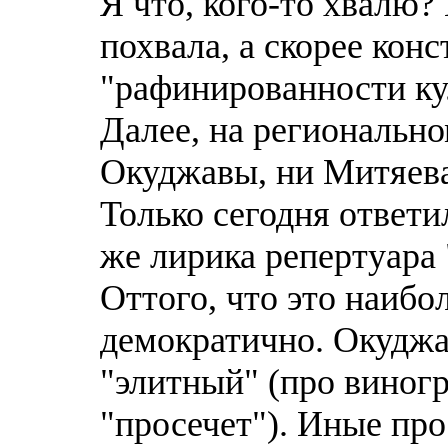
Я что, кого-то хвалю?
похвала, а скорее кон
"рафинированности ку
Далее, на региональн
Окуджавы, ни Митяева
Только сегодня ответи
же лирика репертуара
Оттого, что это наибо
демократично. Окуджав
"элитный" (про виног
"просечет"). Иные про