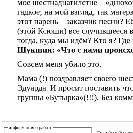
мое шестнадцатилетие – «днюхой»
гадкое; на мой взгляд, так мате
этот парень – заказчик песни? 
(этой Ксюши) все случившееся 
тогда, куда мы идём? Кто я? Где
Шукшин: «Что с нами
происх
Совсем меня убило это.
Мама (!) поздравляет своего шес
Эдуарда. И просит поставить чт
группы «Бутырка»(!!!). Без ком
информация о работе
...Если бы я был ш