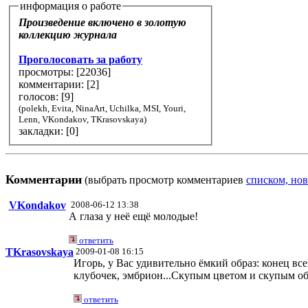
информация о работе
Произведение включено в золотую
коллекцию журнала
Проголосовать за работу
просмотры: [
22036
]
комментарии: [
2
]
голосов: [
9
]
(polekh, Evita, NinaArt, Uchilka, MSI, Youri,
Lenn, VKondakov, TKrasovskaya)
закладки: [0]
Комментарии
(выбрать просмотр комментариев
списком, нов
VKondakov
2008-06-12 13:38
А глаза у неё ещё молодые!
ответить
TKrasovskaya
2009-01-08 16:15
Игорь, у Вас удивительно ёмкий образ: конец все
клубочек, эмбрион...Скупым цветом и скупым об
ответить