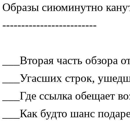
Образы сиюминутно кан
-------------------------
___Вторая часть обзора 
___Угасших строк, ушедш
___Где ссылка обещает в
___Как будто шанс подар