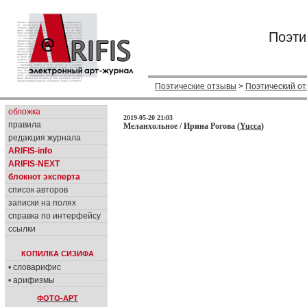
Поэти
Поэтические отзывы
>
Поэтический о
обложка
2019-05-20 21:03
правила
Меланхольное / Ирина Рогова (
Yucca
)
редакция журнала
ARIFIS-info
ARIFIS-NEXT
блокнот эксперта
список авторов
записки на полях
справка по интерфейсу
ссылки
КОПИЛКА СИЗИФА
• словарифис
• арифизмы
ФОТО-АРТ