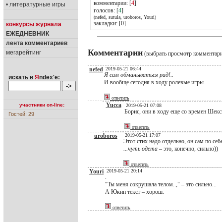
комментарии: [
4
]
• литературные игры
голосов: [
4
]
(nefed, sutula, uroboros, Youri)
закладки: [0]
конкурсы журнала
ЕЖЕДНЕВНИК
лента комментариев
Комментарии
мегарейтинг
(выбрать просмотр комментар
nefed
2019-05-21 06:44
Я сам обманываться рад!..
искать в
Я
ndex'е:
И вообще сегодня в ходу ролевые игры.
ответить
Yucca
участники on-line:
2019-05-21 07:08
Борис, они в ходу еще со времен Шексп
Гостей: 29
ответить
uroboros
2019-05-21 17:07
Этот стих надо отдельно, он сам по себ
...чуть одета
– это, конечно, сильно))
ответить
Youri
2019-05-21 20:14
.
"Ты меня сокрушала телом..," – это сильно...
А Юкин текст – хорош.
ответить