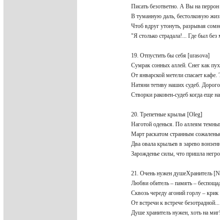
Писать безответно. А Вы на перрон
В туманную даль, беcтолковую жиз
Чтоб вдруг утонуть, разрывая сом
"Я столько страдала!... Где был бе
19. Отпустить бы себя [urasova]
Сумрак сонных аллей. Снег как пу
От январской метели спасает кафе.
Натяни тетиву наших судеб. Доро
Створки раковен-судеб когда еще н
20. Трепетные крылья [Oleg]
Наготой оденься. По аллеям тем
Март раскатом странным сожалень
Два овала крыльев в зарево вонзе
Зарожденье силы, что пришла негр
21. Очень нужен душеХранитель [
Любви обитель – память – беспощ
Сквозь череду агоний горлу – кри
От встречи к встрече безотрадной..
Душе хранитель нужен, хоть на миг