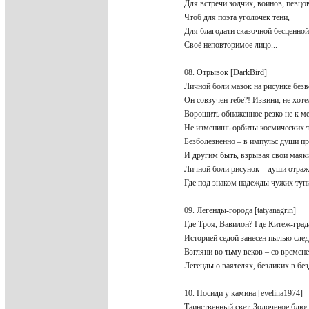
Для встречи зодчих, воинов, певц
Чтоб для поэта уголочек тени,
Для благодати сказочной бесценно
Своё неповторимое лицо...
08. Отрывок [DarkBird]
Личной боли мазок на рисунке без
Он совзучен тебе?! Извини, не хоте
Ворошить обнаженное резко не к м
Не изменишь орбиты космических
Безболезненно – в импульс души п
И другим быть, взрывая свои мая
Личной боли рисунок – души отра
Где под знаком надежды чужих ту
09. Легенды-города [tatyanagrin]
Где Троя, Вавилон? Где Китеж-гра
Историей седой занесен пылью сле
Взгляни во тьму веков – со време
Легенды о ваятелях, безликих в бе
10. Посиди у камина [evelina1974]
Таинственный свет. Золоченое блюд