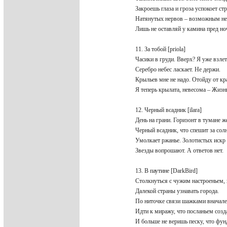
Закроешь глаза и гроза успокоет с
Натянутых нервов – возможным н
Лишь не оставляй у камина пред н
11. За тобой [priola]
Часики в груди. Вверх? Я уже взл
Серебро небес ласкает. Не держи.
Крыльев мне не надо. Отойду от к
Я теперь крылата, невесома – Жиз
12. Черный всадник [ilara]
День на грани. Горизонт в тумане 
Черный всадник, что спешит за со
Умолкает ржанье. Золотистых искр
Звезды вопрошают. А ответов нет.
13. В паутине [DarkBird]
Столкнуться с чужим настроеньем,
Далекой страны узнавать города.
По ниточке связи шажками внача
Идти к миражу, что посланьем соз
И больше не веришь песку, что фу