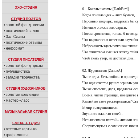
ЭХО-СТУДИЯ
01. Бокалы налиты [DarkBird]
Когда пришла идея – лист бумаги,
СТУДИЯ ПОЭТОВ
Неровный подчерк, задержать бы с
• золотой фонд поэзии
Нелепые описки, как овраги,
• поэтический салон
Потом сровняешь, только б не всп
• Зал Славы
Что вырвалось в ответ или случайн
• поэтические отзывы
Небрежность здесь почти как тиши
• неформат
Что таинством сменяет жажду тай
Чтоб ткать узор, не достигая дна...
СТУДИЯ ПИСАТЕЛЕЙ
• золотой фонд прозы
02. Журавлиная [ZanozA]
• публицистика
Ты не одна. Есть любовь и пришед
• загадки творчества
Что одиночества рушит зеркальную
СТУДИЯ ХУДОЖНИКОВ
Ты же спасаешь, даря, предлагая о
• золотая коллекция
Время, читая страницы, повернуто
• мастер-класс
Каплей во тьме растворяешься? С
В мир возвращаешься.
МУЗЫКАЛЬНАЯ СТУДИЯ
Звуки все властью твоей...
Невыносимою платой – лихими н
СМЕХО-СТУДИЯ
Соприкоснуться с сомненьем: ничья
• веселые картинки
• графомания