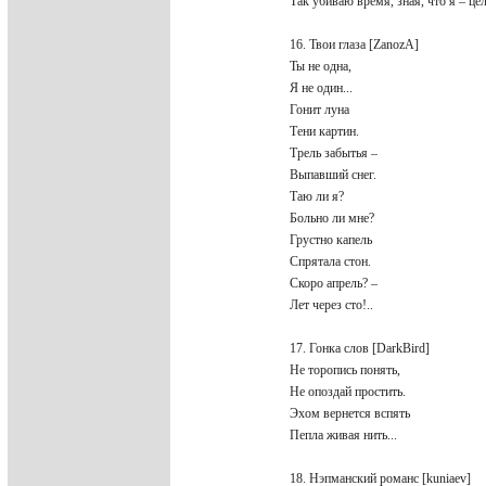
Так убиваю время, зная, что я – це
16. Твои глаза [ZanozA]
Ты не одна,
Я не один...
Гонит луна
Тени картин.
Трель забытья –
Выпавший снег.
Таю ли я?
Больно ли мне?
Грустно капель
Спрятала стон.
Скоро апрель? –
Лет через сто!..
17. Гонка слов [DarkBird]
Не торопись понять,
Не опоздай простить.
Эхом вернется вспять
Пепла живая нить...
18. Нэпманский романс [kuniaev]