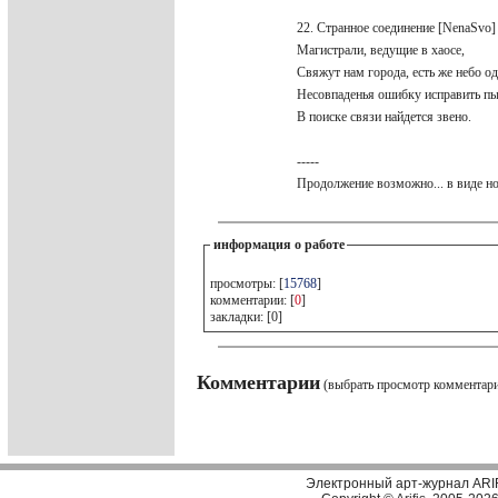
22. Странное соединение [NenaSvo
Магистрали, ведущие в хаосе,
Свяжут нам города, есть же небо о
Несовпаденья ошибку исправить п
В поиске связи найдется звено.
-----
Продолжение возможно... в виде но
информация о работе
просмотры: [
15768
]
комментарии: [
0
]
закладки: [0]
Комментарии
(выбрать просмотр комментар
Электронный арт-журнал ARI