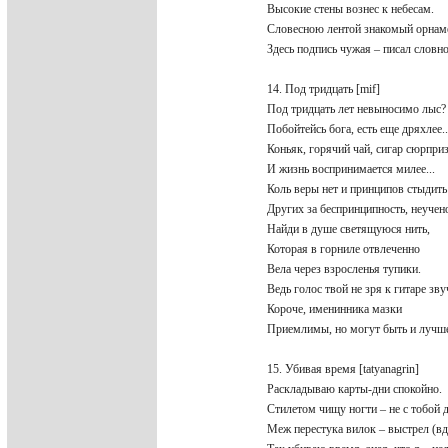
Высокие стены вознес к небесам.
Словесною лентой знакомый орнам
Здесь подпись чужая – писал словно
14. Под тридцать [mif]
Под тридцать лет невыносимо лыс
Побойтейсь бога, есть еще дряхлее.
Коньяк, горячий чай, сигар сюрпр
И жизнь воспринимается милее...
Коль веры нет и принципов стыдит
Других за беспринципность, неучен
Найди в душе светящуюся нить,
Которая в горниле отвлеченно
Вела через взросленья тупики.
Ведь голос твой не зря к гитаре зв
Короче, именинника мазки
Приемлимы, но могут быть и луч
15. Убивая время [tatyanagrin]
Раскладываю карты-дни спокойно.
Стилетом чищу ногти – не с тобой 
Меж перестука вилок – выстрел (в