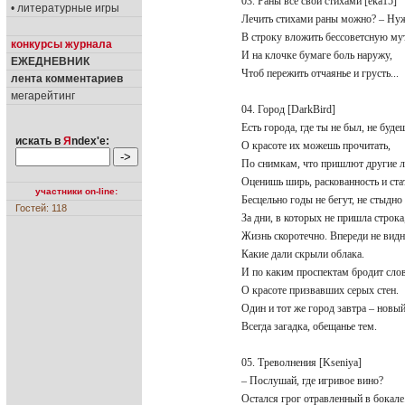
03. Раны все свои стихами [eka15]
• литературные игры
Лечить стихами раны можно? – Н
В строку вложить бессоветсную м
конкурсы журнала
И на клочке бумаге боль наружу,
ЕЖЕДНЕВНИК
Чтоб пережить отчаянье и грусть...
лента комментариев
мегарейтинг
04. Город [DarkBird]
Есть города, где ты не был, не буд
искать в
Я
ndex'е:
О красоте их можешь прочитать,
По снимкам, что пришлют другие 
Оценишь ширь, раскованность и ст
участники on-line:
Бесцельно годы не бегут, не стыдн
Гостей: 118
За дни, в которых не пришла строк
Жизнь скоротечно. Впереди не вид
Какие дали скрыли облака.
И по каким проспектам бродит сл
О красоте призвавших серых стен.
Один и тот же город завтра – новы
Всегда загадка, обещанье тем.
05. Треволнения [Kseniya]
– Послушай, где игривое вино?
Остался грог отравленный в бокал