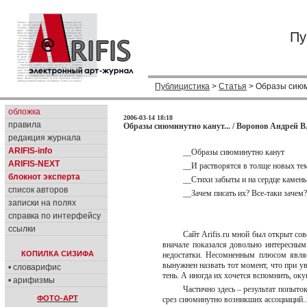
Пу
Публицистика
>
Статья
> Образы сиюми
обложка
2006-03-14 18:18
правила
Образы сиюминутно канут... / Воронов Андрей 
редакция журнала
ARIFIS-info
__Образы сиюминутно канут
ARIFIS-NEXT
__И растворятся в толще новых т
блокнот эксперта
__Стихи забыты и на сердце камен
список авторов
__Зачем писать их? Все-таки заче
записки на полях
справка по интерфейсу
ссылки
Сайт Arifis.ru мной был открыт со
вначале показался довольно интересны
КОПИЛКА СИЗИФА
недостатки. Несомненным плюсом являе
вынужнен назвать тот момент, что при 
• словарифис
тень. А иногда их хочется вспомнить, о
• арифизмы
Частично здесь – результат попыток
ФОТО-АРТ
срез сиюминутно возникших ассоциаций