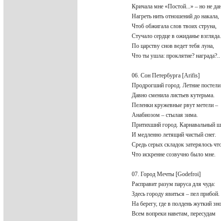
Кричала мне «Постой...» – но не д
Нагреть нить отношений до накала
Чтоб обжигала слов твоих струна,
Стучало сердце в ожиданье взгляда
По царству снов ведет тебя луна,
Что ты ушла: проклятие? награда?.
06. Сон Петербурга [Arifis]
Продрогший город. Летние постел
Давно сменила листьев кутерьма.
Пеленки кружевные рвут метели –
Анабиозом – стылая зима.
Притихший город. Карнавальный 
И медленно летящий чистый снег.
Средь серых складок затерялось чт
Что искренне созвучно было мне.
07. Город Мечты [Godefroi]
Расправит разум паруса для чуда:
Здесь городу явиться – пел прибой
На берегу, где в полдень жуткий з
Всем вопреки наветам, пересудам