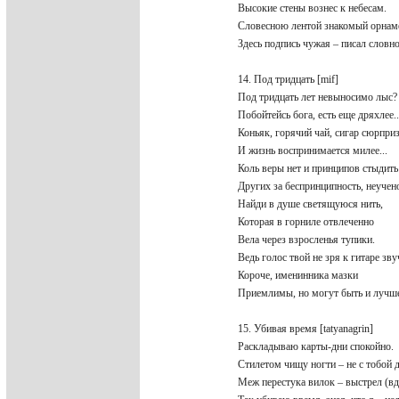
Высокие стены вознес к небесам.
Словесною лентой знакомый орнам
Здесь подпись чужая – писал словно
14. Под тридцать [mif]
Под тридцать лет невыносимо лыс
Побойтейсь бога, есть еще дряхлее.
Коньяк, горячий чай, сигар сюрпр
И жизнь воспринимается милее...
Коль веры нет и принципов стыдит
Других за беспринципность, неучен
Найди в душе светящуюся нить,
Которая в горниле отвлеченно
Вела через взросленья тупики.
Ведь голос твой не зря к гитаре зв
Короче, именинника мазки
Приемлимы, но могут быть и луч
15. Убивая время [tatyanagrin]
Раскладываю карты-дни спокойно.
Стилетом чищу ногти – не с тобой 
Меж перестука вилок – выстрел (в