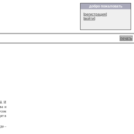
добро пожаловать
[
регистрация
]
[
войти
]
печать
й. И
ва и
усом
ят в
гда –