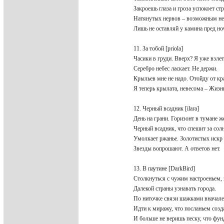
Закроешь глаза и гроза успокоет с
Натянутых нервов – возможным н
Лишь не оставляй у камина пред н
11. За тобой [priola]
Часики в груди. Вверх? Я уже взл
Серебро небес ласкает. Не держи.
Крыльев мне не надо. Отойду от к
Я теперь крылата, невесома – Жиз
12. Черный всадник [ilara]
День на грани. Горизонт в тумане 
Черный всадник, что спешит за со
Умолкает ржанье. Золотистых искр
Звезды вопрошают. А ответов нет.
13. В паутине [DarkBird]
Столкнуться с чужим настроеньем,
Далекой страны узнавать города.
По ниточке связи шажками внача
Идти к миражу, что посланьем соз
И больше не веришь песку, что фу