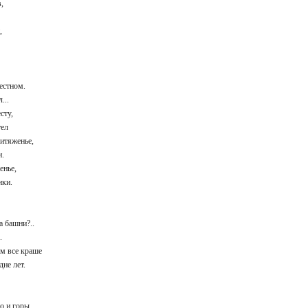
ов,
й,
вестном.
л...
есту,
 тел
ритяженье,
ки.
женье,
пики.
да башни?..
д.
нем все краше
здне лет.
о и горы...