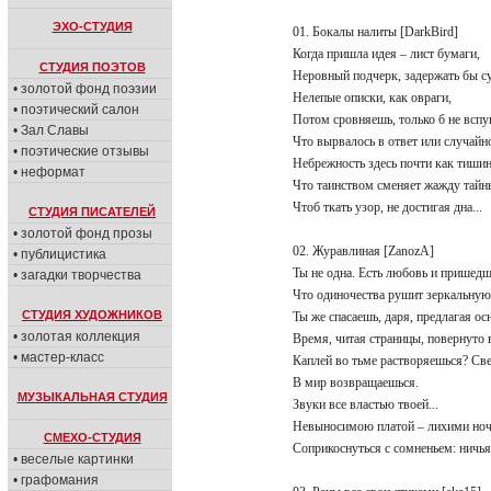
ЭХО-СТУДИЯ
01. Бокалы налиты [DarkBird]
Когда пришла идея – лист бумаги,
СТУДИЯ ПОЭТОВ
Неровный подчерк, задержать бы с
• золотой фонд поэзии
Нелепые описки, как овраги,
• поэтический салон
Потом сровняешь, только б не всп
• Зал Славы
Что вырвалось в ответ или случайн
• поэтические отзывы
Небрежность здесь почти как тиши
• неформат
Что таинством сменяет жажду тай
Чтоб ткать узор, не достигая дна...
СТУДИЯ ПИСАТЕЛЕЙ
• золотой фонд прозы
02. Журавлиная [ZanozA]
• публицистика
Ты не одна. Есть любовь и пришед
• загадки творчества
Что одиночества рушит зеркальную
СТУДИЯ ХУДОЖНИКОВ
Ты же спасаешь, даря, предлагая о
• золотая коллекция
Время, читая страницы, повернуто
• мастер-класс
Каплей во тьме растворяешься? С
В мир возвращаешься.
МУЗЫКАЛЬНАЯ СТУДИЯ
Звуки все властью твоей...
Невыносимою платой – лихими н
СМЕХО-СТУДИЯ
Соприкоснуться с сомненьем: ничья
• веселые картинки
• графомания