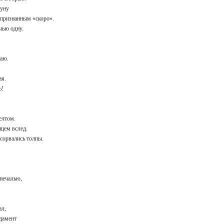
труну
епризнанным «скоро».
очью одну.
етаю.
рая.
нь!
желтом.
лнцем вслед.
 сорвались толпы.
 печалью,
ле
дал,
ндамент