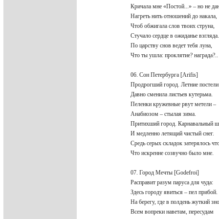
Кричала мне «Постой...» – но не д
Нагреть нить отношений до накала
Чтоб обжигала слов твоих струна,
Стучало сердце в ожиданье взгляда
По царству снов ведет тебя луна,
Что ты ушла: проклятие? награда?.
06. Сон Петербурга [Arifis]
Продрогший город. Летние постел
Давно сменила листьев кутерьма.
Пеленки кружевные рвут метели –
Анабиозом – стылая зима.
Притихший город. Карнавальный 
И медленно летящий чистый снег.
Средь серых складок затерялось чт
Что искренне созвучно было мне.
07. Город Мечты [Godefroi]
Расправит разум паруса для чуда:
Здесь городу явиться – пел прибой
На берегу, где в полдень жуткий з
Всем вопреки наветам, пересудам