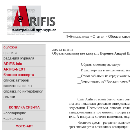
Публицистика
>
Статья
> Образы сиюми
обложка
2006-03-14 18:18
правила
Образы сиюминутно канут... / Воронов Андрей 
редакция журнала
ARIFIS-info
__Образы сиюминутно канут
ARIFIS-NEXT
__И растворятся в толще новых т
блокнот эксперта
__Стихи забыты и на сердце камен
список авторов
__Зачем писать их? Все-таки заче
записки на полях
справка по интерфейсу
ссылки
Сайт Arifis.ru мной был открыт со
вначале показался довольно интересны
КОПИЛКА СИЗИФА
недостатки. Несомненным плюсом являе
вынужнен назвать тот момент, что при 
• словарифис
тень. А иногда их хочется вспомнить, о
• арифизмы
Частично здесь – результат попыток
ФОТО-АРТ
срез сиюминутно возникших ассоциаций