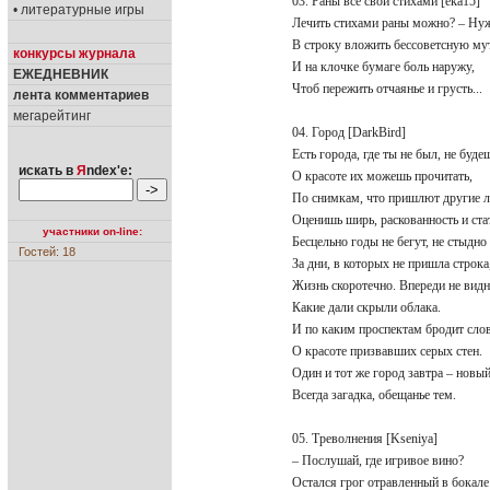
03. Раны все свои стихами [eka15]
• литературные игры
Лечить стихами раны можно? – Н
В строку вложить бессоветсную м
конкурсы журнала
И на клочке бумаге боль наружу,
ЕЖЕДНЕВНИК
Чтоб пережить отчаянье и грусть...
лента комментариев
мегарейтинг
04. Город [DarkBird]
Есть города, где ты не был, не буд
искать в
Я
ndex'е:
О красоте их можешь прочитать,
По снимкам, что пришлют другие 
Оценишь ширь, раскованность и ст
участники on-line:
Бесцельно годы не бегут, не стыдн
Гостей: 18
За дни, в которых не пришла строк
Жизнь скоротечно. Впереди не вид
Какие дали скрыли облака.
И по каким проспектам бродит сл
О красоте призвавших серых стен.
Один и тот же город завтра – новы
Всегда загадка, обещанье тем.
05. Треволнения [Kseniya]
– Послушай, где игривое вино?
Остался грог отравленный в бокал