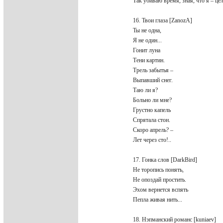
Так убиваю время, зная, что я – це
16. Твои глаза [ZanozA]
Ты не одна,
Я не один...
Гонит луна
Тени картин.
Трель забытья –
Выпавший снег.
Таю ли я?
Больно ли мне?
Грустно капель
Спрятала стон.
Скоро апрель? –
Лет через сто!..
17. Гонка слов [DarkBird]
Не торопись понять,
Не опоздай простить.
Эхом вернется вспять
Пепла живая нить...
18. Нэпманский романс [kuniaev]