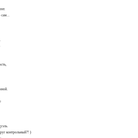
ент.
 сам...
?
..
из
ь
ость,
учной.
ше
дуэль.
друг контрольный?! )