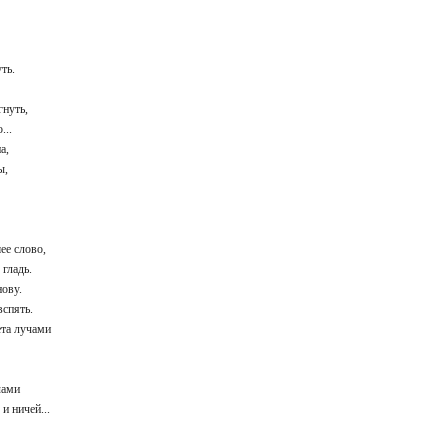
уть.
угнуть,
о...
на,
ны,
шее слово,
 гладь.
снову.
 вспять.
вета лучами
очами
 и ничей...