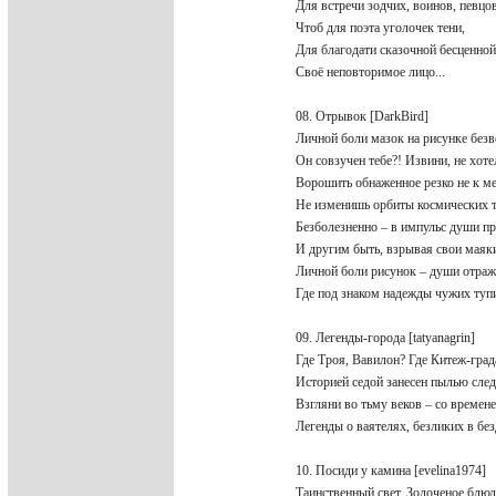
Для встречи зодчих, воинов, певц
Чтоб для поэта уголочек тени,
Для благодати сказочной бесценно
Своё неповторимое лицо...
08. Отрывок [DarkBird]
Личной боли мазок на рисунке без
Он совзучен тебе?! Извини, не хоте
Ворошить обнаженное резко не к м
Не изменишь орбиты космических
Безболезненно – в импульс души п
И другим быть, взрывая свои мая
Личной боли рисунок – души отра
Где под знаком надежды чужих ту
09. Легенды-города [tatyanagrin]
Где Троя, Вавилон? Где Китеж-гра
Историей седой занесен пылью сле
Взгляни во тьму веков – со време
Легенды о ваятелях, безликих в бе
10. Посиди у камина [evelina1974]
Таинственный свет. Золоченое блюд