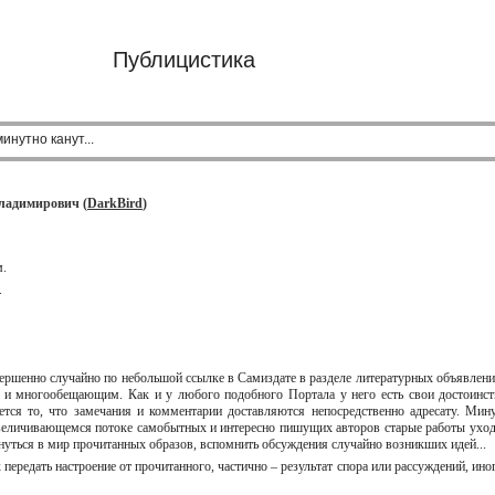
Публицистика
нутно канут...
Владимирович (
DarkBird
)
ем.
ь.
м?
вершенно случайно по небольшой ссылке в Самиздате в разделе литературных объявлени
м и многообещающим. Как и у любого подобного Портала у него есть свои достоинст
тся то, что замечания и комментарии доставляются непосредственно адресату. Мин
увеличивающемся потоке самобытных и интересно пишущих авторов старые работы уход
кунуться в мир прочитанных образов, вспомнить обсуждения случайно возникших идей...
 передать настроение от прочитанного, частично – результат спора или рассуждений, ино
..