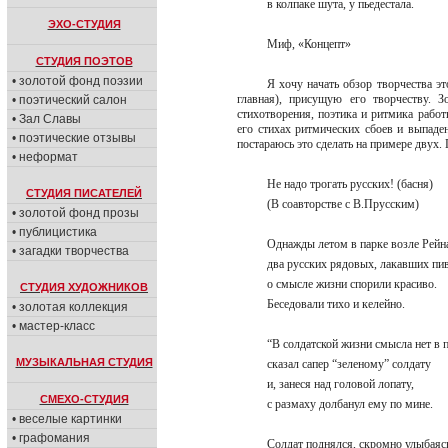
в колпаке шута, у пьедестала.
ЭХО-СТУДИЯ
Миф, «Концепт»
СТУДИЯ ПОЭТОВ
• золотой фонд поэзии
Я хочу начать обзор творчества эт
главная), присущую его творчеству. 
• поэтический салон
стихотворения, поэтика и ритмика работ
• Зал Славы
его стихах ритмических сбоев и выпаден
• поэтические отзывы
постараюсь это сделать на примере двух.
• неформат
Не надо трогать русских! (басня)
СТУДИЯ ПИСАТЕЛЕЙ
(В соавторстве с В.Прусским)
• золотой фонд прозы
• публицистика
Однажды летом в парке возле Рей
• загадки творчества
два русских рядовых, лакавших п
о смысле жизни спорили красиво.
СТУДИЯ ХУДОЖНИКОВ
Беседовали тихо и келейно.
• золотая коллекция
• мастер-класс
“В солдатской жизни смысла нет в
МУЗЫКАЛЬНАЯ СТУДИЯ
сказал сапер “зеленому” солдату
и, занеся над головой лопату,
СМЕХО-СТУДИЯ
с размаху долбанул ему по мине.
• веселые картинки
• графомания
Солдат поднялся, скромно улыбая