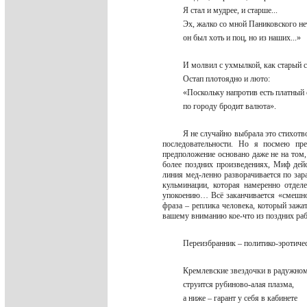
Я стал и мудрее, и старше...
Эх, жалко со мной Паниковского н
он был хоть и поц, но из наших...»
И молвил с ухмылкой, как старый 
Остап плотоядно и люто:
«Поскольку напротив есть платный
по городу бродит валюта».
Я не случайно выбрала это стихотв
последовательности. Но я посмею пре
предположение основано даже не на том,
более поздних произведениях, Миф дейс
линия мед-ленно разворачивается по зар
кульминации, которая намеренно отдел
упокоению… Всё заканчивается «смешной
фраза – реплика человека, который зажа
вашему вниманию кое-что из поздних ра
Переизбранник – политико-эротич
Кремлевские звездочки в радужно
струится рубиново-алая плазма,
а ниже – гарант у себя в кабинете