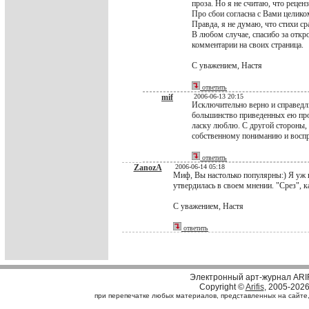
проза. Но я не считаю, что рецен
Про сбои согласна с Вами целиком
Правда, я не думаю, что стихи ср
В любом случае, спасибо за откр
комментарии на своих страница.
С уважением, Настя
ответить
mif
2006-06-13 20:15
Исключительно верно и справедли
большинство приведенных ею про
ласку люблю. С другой стороны, 
собственному пониманию и воспри
ответить
ZanozA
2006-06-14 05:18
Миф, Вы настолько популярны:) Я уж 
утвердилась в своем мнении. "Срез", к
С уважением, Настя
ответить
Электронный арт-журнал ARI
Copyright ©
Arifis
, 2005-202
при перепечатке любых материалов, представленных на сайте, с