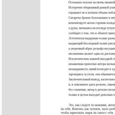
Остальное похоже на пятна оконно
Истерично оборванный рамкой ул
отражают не в полном объеме поб
Сигареты бревно белоснежное в п
компенсирует актом горения псевд
а душа, натыкаясь на взгляда тупу
сообщает о том, что в объекте при
Эстетически выдержан только раз
выдающий бесспорный талант рисо
а уверенный абрис рельефа несущи
несомненно являет одно из достоин
Исключительно важной находкой с
искаженная прихотью автора вялы
неожиданность линий возводит в х
зарождаясь за ухом, она обрываетс
Заключительный вывод, касательно
и, в описанном здесь резюме, лако
без сомнения, автор в деталях вес
только в целом выходит довольно 
Это, как следует из названия, авт
на себя. Конечно, как человек, мало раз
чтобы нарисовать шарж на самого себя.