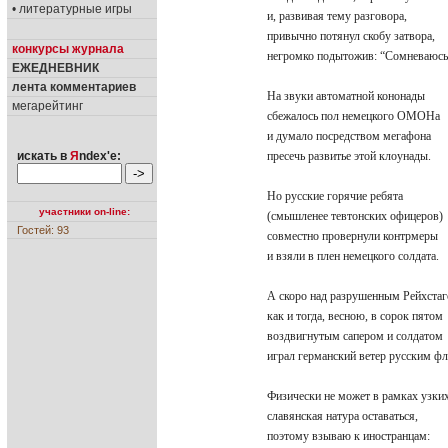
• литературные игры
и, развивая тему разговора,
привычно потянул скобу затвора,
конкурсы журнала
негромко подытожив: “Сомневаю
ЕЖЕДНЕВНИК
лента комментариев
На звуки автоматной кононады
мегарейтинг
сбежалось пол немецкого ОМОНа
и думало посредством мегафона
искать в
Я
ndex'е:
пресечь развитье этой клоунады.
Но русские горячие ребята
участники on-line:
(смышленее тевтонских офицеров
Гостей: 93
совместно провернули контрмеры
и взяли в плен немецкого солдата.
А скоро над разрушенным Рейхста
как и тогда, весною, в сорок пято
воздвигнутым сапером и солдато
играл германский ветер русским
Физически не может в рамках узк
славянская натура оставаться,
поэтому взываю к иностранцам: