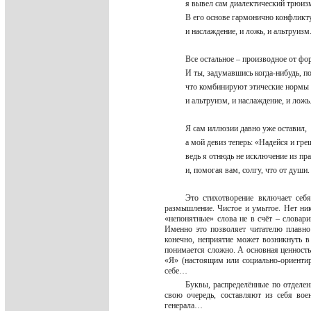
я вывел сам диалектический трюи
В его основе гармонично конфлик
и наслаждение, и ложь, и альтруиз
Все остальное – производное от ф
И ты, задумавшись когда-нибудь, 
что комбинируют этические норм
и альтруизм, и наслаждение, и лож
Я сам иллюзии давно уже оставил,
а мой девиз теперь: «Надейся и гр
ведь я отнюдь не исключение из пр
и, помогая вам, солгу, что от души
Это стихотворение включает себя
размышление. Чистое и умытое. Нет ник
«непонятные» слова не в счёт – словари
Именно это позволяет читателю плавно 
конечно, неприятие может возникнуть в
понимается сложно. А основная ценность 
«Я» (настоящим или социально-ориенти
себе…
Буквы, распределённые по отделен
свою очередь, составляют из себя вое
генерала…