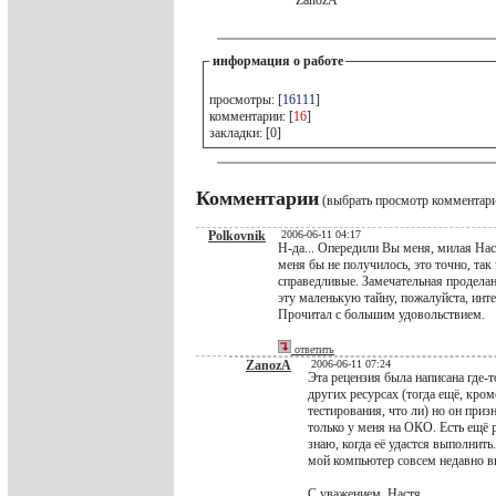
ZanozA
информация о работе
просмотры: [
16111
]
комментарии: [
16
]
закладки: [0]
Комментарии
(выбрать просмотр комментар
Polkovnik
2006-06-11 04:17
Н-да... Опередили Вы меня, милая Наст
меня бы не получилось, это точно, та
справедливые. Замечательная проделан
эту маленькую тайну, пожалуйста, инте
Прочитал с большим удовольствием.
ответить
ZanozA
2006-06-11 07:24
Эта рецензия была написана где-
других ресурсах (тогда ещё, кроме
тестирования, что ли) но он при
только у меня на ОКО. Есть ещё р
знаю, когда её удастся выполнить
мой компьютер совсем недавно вн
С уважением, Настя