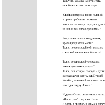
Танцуйте, сбылась идиота мечта,
он в белых штанах и на море!..
Улыбка померкла, поник головой,
и дрожь пробежала по жилам –
зачем он так поздно вернулся дом
на кой он там бился с режимом?!
Кому он пытался и что доказать,
крапил ради этого масти?
Толпе, позволявшей себя истязать
советской завшивленной власти?
Толпе, доверяющей телевестям,
ленясь докопаться до сути?
Толпе, для которой свобода – пуст
которая хочет такого, как Путин?!
Корейко, лишенный моральных пре
несет диктатуру. Закона?..
И думал Остап, оглянувшись назад
«Я – жертва! Я – узник Сиона.
Я здесь, я приехал, в кармане биле