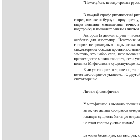
“Пожалуйста, не надо трогать русс
В каждой строфе ритмический рису
скорее, похоже на бурную горную речку,
видна поистине маниакальная точность
подстройку и позволяет заняться чисты
Автором (в данном случае – и соа
особенно для иностранца. Некоторые м
говорить не приходиться – ведь рассказ в
стихотворения осколки противопоставлен
заметить, что набор слов, использован
превосходстве можно говорить, если уп
попытка Мифа описать существующее пол
Если уж говорить откровенно, то, 
имеет место прямое указание… С другой
стихотворение.
Личное философичное
У метафизиков я вымолю прощен
за то, что дальше собираюсь начерт
наглядна сущность бытия до отвра
не стоит головы ученые ломать!
За жизнь беспечную, как выстрел,