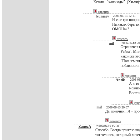
Кстати..."канонады"..(Хи-хи):
ответить
kuniaev
2006-06-13 12:11
И еще три вопрос
На каких берегах
ОМОНа»?
ответить
mif
2006-06-13 20
Ограниченый
Рейна". Мин
какой же это
"Пол немец
поблизости.
ответить
Antik
2006-06
А я то
можно 
Восточ
отве
mif
2006-06-13 20:07
Да, конечно... Я – про
ответить
ZanozA
2006-06-13 15:50
Спасибо. Всегда приятно ви
тот человек, которвый хоче