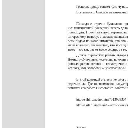
Господи, прошу совсем чуть-чут
Все, аминь… Спасибо за внимань
Последние строчки буквально пр
кульминационной последней теперь дол
происходит. Прочитав стихотворения, кот
интересному выводу: в момент написания
всем видом по-казал читателю, что это 
меня возникло впечатление, что последни
такое – это как раз от всего сердца. За т
Другие лирические работы автора к
Немного сбивчивые, несмелые, но очень 
ровных рядов колонн и геометрически
человек, имя которому – неисправимый
В этой короткой статье я не смогу
перечислила. Где-то, возможно, завуал
почитать его работы и составить собс
http://stihi.ru/author.html?3136393
http://skill.ru/users/mif – авторская 