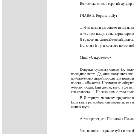
Вот только сквозь строгий мундир
ГЛАВА 2. Король и Шут
…Я не поэт, и уж совсем не музык
и не стихи пишу, а так, вирши кро
Я графоман, самозабвенный дилет
Но, слава Б-гу, я хоть это понимаю
Миф, «Откровенно»
Вопреки существующему (и, надо 
последнее место. Да, они иногда являли
приближённых людей короля или императо
просто – «Лакоста». Несмотря на общеи
жённых людей. Ещё долго, вплоть до ис
как «лакоста»… Но закончим с этим кр
В Интернете человеку предоставл
Если взять разнообразные порталы, то в
колпак шута.
Автопортрет, или Попытка к Пика
Замыкаются в зеркале зубы и левы