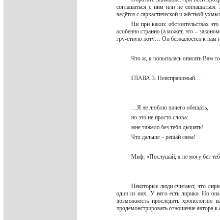
соглашаться с ним или не соглашаться. 
ведётся с саркастической и жёсткой ух
Ни при каких обстоятельствах это 
особенно странно (а может, это – законом
гру-стную ноту… Он безжалостен к нам и,
Что ж, я попыталась описать Вам то
ГЛАВА 3. Неисправимый…
…Я не люблю ничего обещать,
но это не просто слова:
мне тяжело без тебя дышать!
Что дальше – решай сама!
Миф, «Послушай, я не могу без т
Некоторые люди считают, что лири
один из них. У него есть лирика. Но она
возможность проследить хронологию н
продемонстрировать отношение автора к