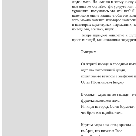
людей мало. Но именно к этому числу л
названии не случайно фигурирует имя 
художника. получилось это или нет? Я 
невеликого опыта хватит, чтобы это поня
того, можно заметить некоторое намере
и некоторых характерных выражениях, за
но ведь это, всё таки, шарж…
Теперь перейдём конкретно к шуто
простых людей, так и политики государс
Эмигрант
От жаркой погоды в холодном пот
одет, как потрепанный денди,
сошел как-то вечером в хайфском
Остап Ибрагимович Бендер.
В осанке – харизма, во взгляде – м
фуражка заломлена лихо.
И, глядя на город, Остап бормотал
что брать его надобно тихо.
Кругом заграница, огни, красота –
га-Арец, как писано в Торе.