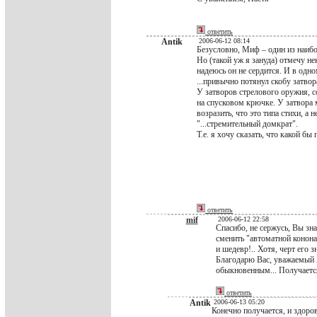
ответить
Antik
2006-06-12 08:14
Безусловно, Миф – один из наибо
Но (такой уж я зануда) отмечу не
надеюсь он не сердится. И в одн
...привычно потянул скобу затвора
У затворов стрелового оружия, 
на спусковом крючке. У затвора 
возразить, что это типа стихи, 
"...стремительный домкрат".
Т.е. я хочу сказать, что какой бы
ответить
mif
2006-06-12 22:58
Спасибо, не сержусь, Вы зн
сменить "автоматной конона
и шедевр!.. Хотя, черт его 
Благодарю Вас, уважаемый 
обыкновенным... Получаетс
ответить
Antik
2006-06-13 05:20
Конечно получается, и здоро