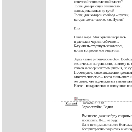
советской завшивленной власти?
Толпе, доверяющей телевестям,
ленясь докопаться до сути?
Толпе, для которой свобода – пустяк,
которая хочет такого, как Путин?!
Или
Снова жара. Моя крыша нагрелась
и улетела к чертям собачьим...
Б-гу опять отдохнуть захотелось,
но мы вопросом его озадачим.
Здесь явные ритмические сбои. Вообще
технические погрешности, поэтому не 
стихов и совершенством рифмы, но суть
Посмотрите, какое множество идеальны
ответственностью – всего лишь опыт и 
же самое, что подчеркивать умение кв
Насте – поздравления и наилучшие по
ответить
ZanozA
2006-06-13 16:02
Здравствуйте, Вадим.
Вы знаете, даже не буду спорить
поспорить. Но... не буду.
Да, я не скрываю своего благоже
беспристрастно подойти к анализу