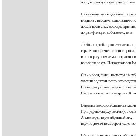
доводит родную страну до оргазма
В сени интерьеров державно-опря
владыка с народом, смирившимся 
дошли после ласк обоюдно прият
до ратификации, собственно, акта.
Любовник, себя проявляя активно
стране напророчил дешевые цацки
и резко ресурсом административн
вошел аж по сам Петропавловск-К
Он – молод, силен, несмотря на су
умелый водитель всего, что ведетс
Он за: процветание, мир и стабиль
Он против врагов государства. Кля
Вернулся походкой блатной в каби
Припудрено сверху, застегнуто сниз
А электорат, перевыбравший это,
идет по домам посмотреть телевиз
Обратите внимание: при всей проз