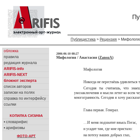
Пу
Публицистика
>
Рецензия
> Мифологи
обложка
2006-06-10 08:27
правила
Мифология / Анастасия (
ZanozA
)
редакция журнала
ARIFIS-info
Мифология
ARIFIS-NEXT
блокнот эксперта
Никогда не перестаёшь удивляться
список авторов
Сегодня ты считаешь, что знаеш
записки на полях
умозаключения и мысли летят ко всем че
многогранность. Сегодня я хочу расска
справка по интерфейсу
ссылки
Глава первая. Генерал.
КОПИЛКА СИЗИФА
• словарифис
…И меня подхватит ввысь Пегас,
• арифизмы
и усадит там, где мне пристало:
на потеху ваших добрых глаз,
ФОТО-АРТ