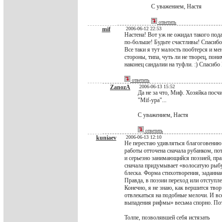
С уважением, Настя
ответить
mif
2006-06-12 22:53
Настена! Вот уж не ожидал такого под
по-больше! Будьте счастливы! Спасибо
Все таки я тут малость пообтерся и ме
стороны, типа, чуть ли не творец, пон
наконец сандалии на туфли. :) Спасибо
ответить
ZanozA
2006-06-13 15:52
Да не за что, Миф. Хозяйка посчи
"Mif-ура"...
С уважением, Настя
ответить
kuniaev
2006-06-13 12:10
Не перестаю удивляться благоговению
работы отточена сначала рубанком, по
и серьезно занимающийся поэзией, пр
сначала придумывает «волосатую рыбу
блеска. Форма стихотворения, заданна
Правда, в поэзии переход или отступлен
Конечно, я не знаю, как вершится тво
отвлекаться на подобные мелочи. И вс
выпадения рифмы» весьма спорно. Пот
Толпе, позволявшей себя истязать