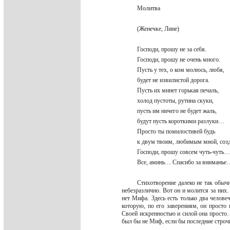
Молитва
(Женечке, Лине)
Господи, прошу не за себя.
Господи, прошу не очень много.
Пусть у тех, о ком молюсь, любя,
будет не извилистой дорога.
Пусть их минет горькая печаль,
холод пустоты, рутина скуки,
пусть им ничего не будет жаль,
будут пусть короткими разлуки…
Просто ты помилостивей будь
к двум твоим, любимым мной, со
Господи, прошу совсем чуть-чут
Все, аминь… Спасибо за внимань
Стихотворение далеко не так обычн
небезразлично. Вот он и молится за них.
нет Мифа. Здесь есть только два челов
которую, по его заверениям, он просто
Своей искренностью и силой она просто…
был бы не Миф, если бы последние строчк