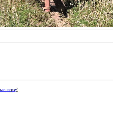
ые сверху
)