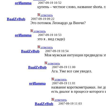
oriflamma
2007-09-19 10:52
цупень – честное слово, название shorta. 
ответить
BaalZeBub
2007-09-19 09:22
Это потомок Леонардо да Винчи?
ответить
oriflamma
2007-09-19 10:53
это я . вид сзади)
ответить
BaalZeBub
2007-09-19 10:54
Моя мужская интуиция предвидела этот
ответить
BaalZeBub
2007-09-19 11:00
Ага. Уже все сам увидел.
ответить
oriflamma
2007-09-19 11:01
название короткометражки. /не д
есть диалог в процессе которого 
ответить
BaalZeBub
2007-09-19 11:03